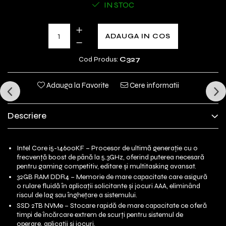
IN STOC
ADAUGA IN COS
Cod Produs:
C327
Adauga la Favorite
Cere informatii
Descriere
Intel Core i5-14600KF – Procesor de ultimă generație cu o
frecvență boost de până la 5.3GHz, oferind puterea necesară
pentru gaming competitiv, editare și multitasking avansat.
32GB RAM DDR4 – Memorie de mare capacitate care asigură
o rulare fluidă în aplicații solicitante și jocuri AAA, eliminând
riscul de lag sau înghețare a sistemului.
SSD 2TB NVMe – Stocare rapidă de mare capacitate ce oferă
timpi de încărcare extrem de scurți pentru sistemul de
operare, aplicații și jocuri.