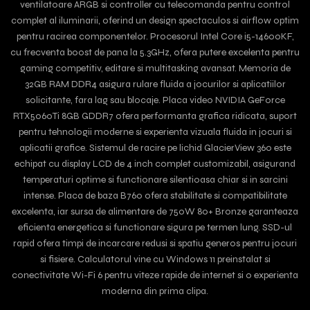
ventilatoare ARGB si controller cu telecomanda pentru control
complet al iluminarii, oferind un design spectaculos si airflow optim
pentru racirea componentelor. Procesorul Intel Core i5-14600KF,
cu frecventa boost de pana la 5.3GHz, ofera putere excelenta pentru
gaming competitiv, editare si multitasking avansat. Memoria de
32GB RAM DDR4 asigura rulare fluida a jocurilor si aplicatiilor
solicitante, fara lag sau blocaje. Placa video NVIDIA GeForce
RTX5060Ti 8GB GDDR7 ofera performanta grafica ridicata, suport
pentru tehnologii moderne si experienta vizuala fluida in jocuri si
aplicatii grafice. Sistemul de racire pe lichid GlacierView 360 este
echipat cu display LCD de 4 inch complet customizabil, asigurand
temperaturi optime si functionare silentioasa chiar si in sarcini
intense. Placa de baza B760 ofera stabilitate si compatibilitate
excelenta, iar sursa de alimentare de 750W 80+ Bronze garanteaza
eficienta energetica si functionare sigura pe termen lung. SSD-ul
rapid ofera timpi de incarcare redusi si spatiu generos pentru jocuri
si fisiere. Calculatorul vine cu Windows 11 preinstalat si
conectivitate Wi-Fi 6 pentru viteze rapide de internet si o experienta
moderna din prima clipa.