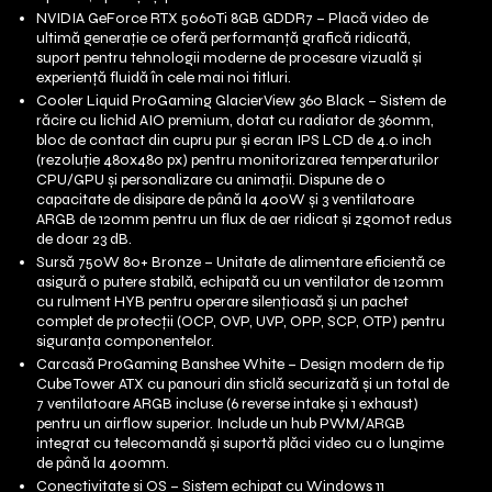
NVIDIA GeForce RTX 5060Ti 8GB GDDR7 – Placă video de
ultimă generație ce oferă performanță grafică ridicată,
suport pentru tehnologii moderne de procesare vizuală și
experiență fluidă în cele mai noi titluri.
Cooler Liquid ProGaming GlacierView 360 Black – Sistem de
răcire cu lichid AIO premium, dotat cu radiator de 360mm,
bloc de contact din cupru pur și ecran IPS LCD de 4.0 inch
(rezoluție 480x480 px) pentru monitorizarea temperaturilor
CPU/GPU și personalizare cu animații. Dispune de o
capacitate de disipare de până la 400W și 3 ventilatoare
ARGB de 120mm pentru un flux de aer ridicat și zgomot redus
de doar 23 dB.
Sursă 750W 80+ Bronze – Unitate de alimentare eficientă ce
asigură o putere stabilă, echipată cu un ventilator de 120mm
cu rulment HYB pentru operare silențioasă și un pachet
complet de protecții (OCP, OVP, UVP, OPP, SCP, OTP) pentru
siguranța componentelor.
Carcasă ProGaming Banshee White – Design modern de tip
Cube Tower ATX cu panouri din sticlă securizată și un total de
7 ventilatoare ARGB incluse (6 reverse intake și 1 exhaust)
pentru un airflow superior. Include un hub PWM/ARGB
integrat cu telecomandă și suportă plăci video cu o lungime
de până la 400mm.
Conectivitate și OS – Sistem echipat cu Windows 11