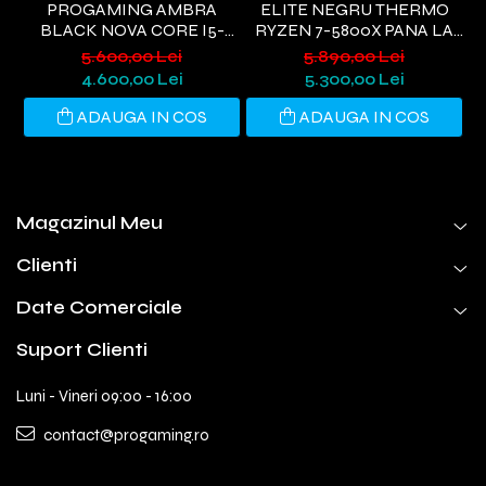
PROGAMING AMBRA
ELITE NEGRU THERMO
BLACK NOVA CORE I5-
RYZEN 7-5800X PANA LA
9400, 32GB DDR4, 1TB SSD,
4.7GHZ, 32GB DDR4, 1TB
5.600,00 Lei
5.890,00 Lei
RTX 3050 6GB, WIFI 6,
SSD, RTX5060 8GB GDDR7,
G
4.600,00 Lei
5.300,00 Lei
WINDOWS 11 HOME
WINDOWS 11, WI-FI 6
ADAUGA IN COS
ADAUGA IN COS
Magazinul Meu
Clienti
Date Comerciale
Suport Clienti
Luni - Vineri 09:00 - 16:00
contact@progaming.ro