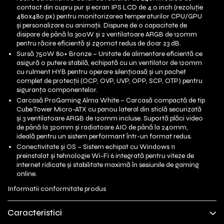
contact din cupru pur și ecran IPS LCD de 4.0 inch (rezoluție
480x480 px) pentru monitorizarea temperaturilor CPU/GPU
și personalizare cu animații. Dispune de o capacitate de
disipare de până la 300W și 2 ventilatoare ARGB de 120mm
pentru răcire eficientă și zgomot redus de doar 23 dB.
Sursă 750W 80+ Bronze – Unitate de alimentare eficientă ce
asigură o putere stabilă, echipată cu un ventilator de 120mm
cu rulment HYB pentru operare silențioasă și un pachet
complet de protecții (OCP, OVP, UVP, OPP, SCP, OTP) pentru
siguranța componentelor.
Carcasă ProGaming Alma White – Carcasă compactă de tip
Cube Tower Micro-ATX cu panou lateral din sticlă securizată
și 3 ventilatoare ARGB de 120mm incluse. Suportă plăci video
de până la 320mm și radiatoare AIO de până la 240mm,
ideală pentru un sistem performant într-un format redus.
Conectivitate și OS – Sistem echipat cu Windows 11
preinstalat și tehnologie Wi-Fi 6 integrată pentru viteze de
internet ridicate și stabilitate maximă în sesiunile de gaming
online.
Informatii conformitate produs
Caracteristici