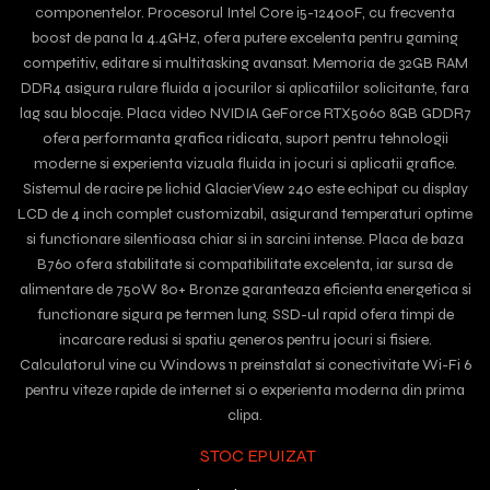
componentelor. Procesorul Intel Core i5-12400F, cu frecventa
boost de pana la 4.4GHz, ofera putere excelenta pentru gaming
competitiv, editare si multitasking avansat. Memoria de 32GB RAM
DDR4 asigura rulare fluida a jocurilor si aplicatiilor solicitante, fara
lag sau blocaje. Placa video NVIDIA GeForce RTX5060 8GB GDDR7
ofera performanta grafica ridicata, suport pentru tehnologii
moderne si experienta vizuala fluida in jocuri si aplicatii grafice.
Sistemul de racire pe lichid GlacierView 240 este echipat cu display
LCD de 4 inch complet customizabil, asigurand temperaturi optime
si functionare silentioasa chiar si in sarcini intense. Placa de baza
B760 ofera stabilitate si compatibilitate excelenta, iar sursa de
alimentare de 750W 80+ Bronze garanteaza eficienta energetica si
functionare sigura pe termen lung. SSD-ul rapid ofera timpi de
incarcare redusi si spatiu generos pentru jocuri si fisiere.
Calculatorul vine cu Windows 11 preinstalat si conectivitate Wi-Fi 6
pentru viteze rapide de internet si o experienta moderna din prima
clipa.
STOC EPUIZAT