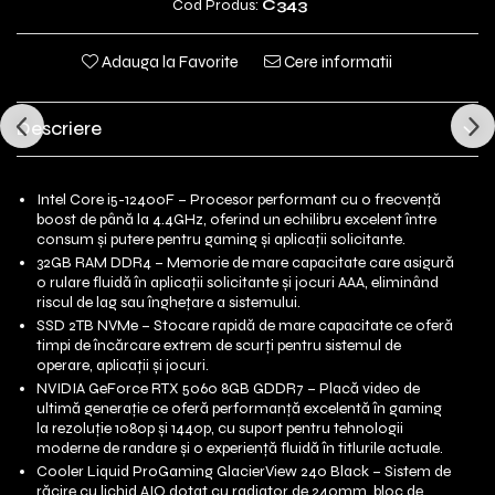
Cod Produs:
C343
Adauga la Favorite
Cere informatii
Descriere
Intel Core i5-12400F – Procesor performant cu o frecvență
boost de până la 4.4GHz, oferind un echilibru excelent între
consum și putere pentru gaming și aplicații solicitante.
32GB RAM DDR4 – Memorie de mare capacitate care asigură
o rulare fluidă în aplicații solicitante și jocuri AAA, eliminând
riscul de lag sau înghețare a sistemului.
SSD 2TB NVMe – Stocare rapidă de mare capacitate ce oferă
timpi de încărcare extrem de scurți pentru sistemul de
operare, aplicații și jocuri.
NVIDIA GeForce RTX 5060 8GB GDDR7 – Placă video de
ultimă generație ce oferă performanță excelentă în gaming
la rezoluție 1080p și 1440p, cu suport pentru tehnologii
moderne de randare și o experiență fluidă în titlurile actuale.
Cooler Liquid ProGaming GlacierView 240 Black – Sistem de
răcire cu lichid AIO dotat cu radiator de 240mm, bloc de