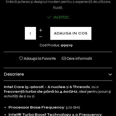
îmbină puterea și designul modern pentru o experiență de utilizare
fluidă.
IN STOC
ADAUGA IN COS
Cod Produs:
99919
Adauga la Favorite
Cere informatii
Descriere
Intel Core i5-9600K
–
6 nuclee
și
6 Threads
, cu o
frecvență turbo de până la 4.60GHz
, ideal pentru jocuri și
activități de zi cu zi.
Processor Base Frequency
: 3.70 GHz
Intel® Turbo Boost Technology 2.0 Frequency
: