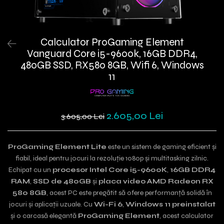
Calculator ProGaming Element
Vanguard Core i5-9600k, 16GB DDR4,
480GB SSD, RX580 8GB, Wifi 6, Windows
11
2.605,00 Lei
3.605,00 Lei
ProGaming Element Lite
este un sistem de gaming eficient și
fiabil, ideal pentru jocuri la rezoluție 1080p și multitasking zilnic.
Echipat cu un
procesor Intel Core i5-9600K
,
16GB DDR4
RAM
,
SSD de 480GB
și
placa video AMD Radeon RX
580 8GB
, acest PC este pregătit să ofere performanță solidă în
jocuri și aplicații uzuale. Cu
Wi-Fi 6
,
Windows 11 preinstalat
și o carcasă elegantă
ProGaming Element
, acest calculator