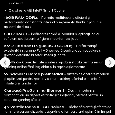
4.60 GHz
Cache
: 9 MB Intel® Smart Cache
16GB RAM DDR4
– Permite multitasking eficient și
performanță constantă, oferind o experiență fluidă în jocuri și
aplicații de zi cu zi.
SSD 480GB
– Încărcare rapidă a jocurilor și aplicațiilor, cu
suficient spațiu pentru fișiere importante și jocuri.
AMD Radeon RX 580 8GB GDDR5
– Performanță
excelentă în gaming Full HD, perfectă pentru jocuri populare și
grafica detaliată la setări medii și înalte.
Wi-Fi 6
– Conectivitate wireless rapidă și stabilă pentru sesiuni de
gaming online fără lag, chiar și în rețele aglomerate.
Windows 11 Home preinstalat
– Sistem de operare modern
și optimizat pentru gaming și multitasking, oferind o interfață
intuitivă și funcții noi.
Carcasă ProGaming Element
– Design modern și
compact, cu un aspect atractiv și funcțional, perfect pentru un
setup de gaming eficient.
4 x Ventilatoare ARGB incluse
– Răcire eficientă și efecte de
iluminare personalizabile, asigurând o temperatură optimă în timpul