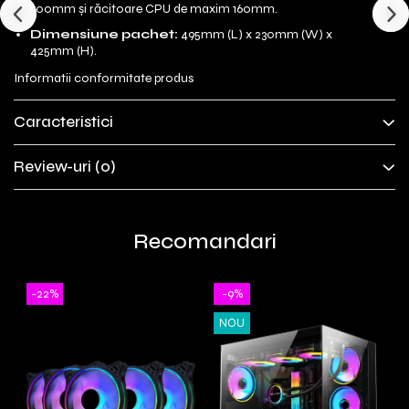
300mm și răcitoare CPU de maxim 160mm.
Dimensiune pachet:
495mm (L) x 230mm (W) x
425mm (H).
Informatii conformitate produs
Caracteristici
Review-uri
(0)
Recomandari
-22%
-9%
NOU