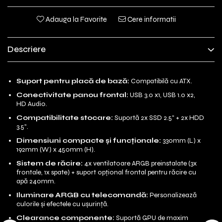
Adauga la Favorite
Cere informatii
Descriere
Suport pentru placă de bază:
Compatibilă cu ATX.
Conectivitate panou frontal:
USB 3.0 x1, USB 1.0 x2,
HD Audio.
Compatibilitate stocare:
Suportă 2x SSD 2.5" + 2x HDD
3.5".
Dimensiuni compacte și funcționale:
330mm (L) x
192mm (W) x 450mm (H).
Sistem de răcire:
4x ventilatoare ARGB preinstalate (3x
frontale, 1x spate) + suport opțional frontal pentru răcire cu
apă 240mm.
Iluminare ARGB cu telecomandă:
Personalizează
culorile și efectele cu ușurință.
Clearance componente:
Suportă GPU de maxim