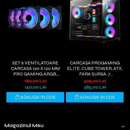
SET 6 VENTILATOARE
CARCASA PROGAMING
CARCASA 120 X 120 MM
ELITE, CUBE TOWER, ATX,
E
PRO GAMING ARGB,
FARA SURSA, 7
CONTROLLER PWM,
VENTILATOARE ARGB,
V
180,00 Lei
425,00 Lei
TELECOMANDA
NEGRU
140,00 Lei
385,00 Lei
ADAUGA IN COS
ADAUGA IN COS
Magazinul Meu