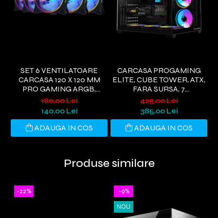
SET 6 VENTILATOARE
CARCASA PROGAMING
CARCASA 120 X 120 MM
ELITE, CUBE TOWER, ATX,
E
PRO GAMING ARGB,
FARA SURSA, 7
CONTROLLER PWM,
VENTILATOARE ARGB,
V
180,00 Lei
425,00 Lei
TELECOMANDA
NEGRU
140,00 Lei
385,00 Lei
ADAUGA IN COS
ADAUGA IN COS
Produse similare
-22%
-9%
NOU