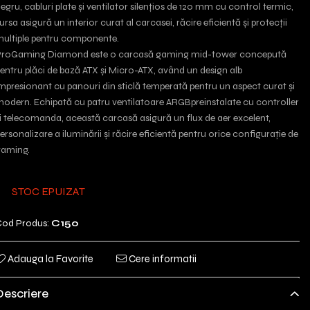
egru, cabluri plate și ventilator silențios de 120 mm cu control termic,
ursa asigură un interior curat al carcasei, răcire eficientă și protecții
ultiple pentru componente.
roGaming Diamond este o carcasă gaming mid-tower concepută
entru plăci de bază ATX și Micro-ATX, având un design alb
mpresionant cu panouri din sticlă temperată pentru un aspect curat și
odern. Echipată cu patru ventilatoare ARGBpreinstalate cu controller
i telecomanda, această carcasă asigură un flux de aer excelent,
ersonalizare a iluminării și răcire eficientă pentru orice configurație de
aming.
STOC EPUIZAT
od Produs:
C150
Adauga la Favorite
Cere informatii
Descriere