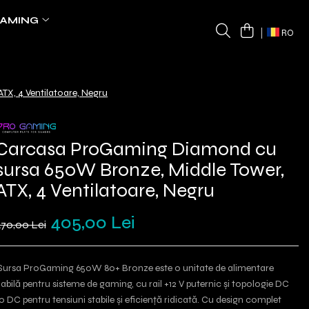
AMING
RO
X, 4 Ventilatoare, Negru
Carcasa ProGaming Diamond cu
sursa 650W Bronze, Middle Tower,
ATX, 4 Ventilatoare, Negru
405,00 Lei
470,00 Lei
ursa ProGaming 650W 80+ Bronze este o unitate de alimentare
iabilă pentru sisteme de gaming, cu rail +12 V puternic și topologie DC
o DC pentru tensiuni stabile și eficiență ridicată. Cu design complet