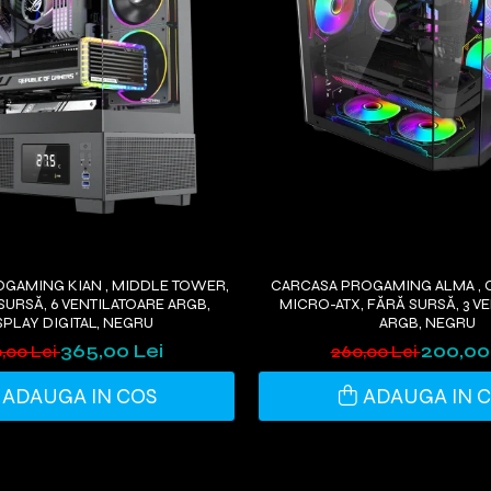
GAMING KIAN , MIDDLE TOWER,
CARCASA PROGAMING ALMA , 
 SURSĂ, 6 VENTILATOARE ARGB,
MICRO-ATX, FĂRĂ SURSĂ, 3 V
SPLAY DIGITAL, NEGRU
ARGB, NEGRU
365,00 Lei
200,00
,00 Lei
260,00 Lei
ADAUGA IN COS
ADAUGA IN 