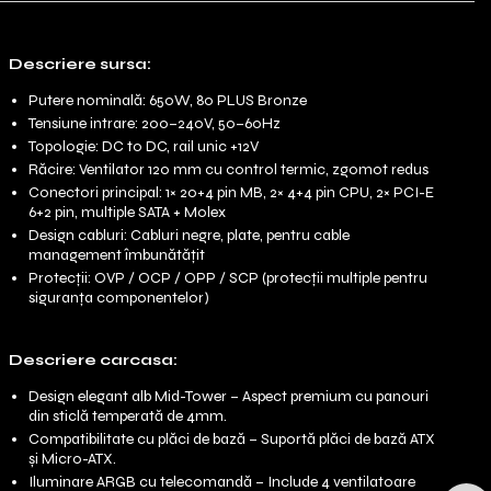
Descriere sursa:
Putere nominală: 650W, 80 PLUS Bronze
Tensiune intrare: 200–240V, 50–60Hz
Topologie: DC to DC, rail unic +12V
Răcire: Ventilator 120 mm cu control termic, zgomot redus
Conectori principal: 1× 20+4 pin MB, 2× 4+4 pin CPU, 2× PCI-E
6+2 pin, multiple SATA + Molex
Design cabluri: Cabluri negre, plate, pentru cable
management îmbunătățit
Protecții: OVP / OCP / OPP / SCP (protecții multiple pentru
siguranța componentelor)
Descriere carcasa:
Design elegant alb Mid-Tower – Aspect premium cu panouri
din sticlă temperată de 4mm.
Compatibilitate cu plăci de bază – Suportă plăci de bază ATX
și Micro-ATX.
Iluminare ARGB cu telecomandă – Include 4 ventilatoare