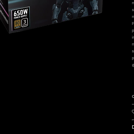
n
s
m
P
p
i
m
s
p
g
C