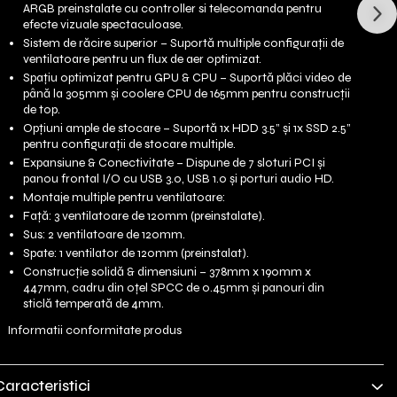
ARGB preinstalate cu controller si telecomanda pentru
efecte vizuale spectaculoase.
Sistem de răcire superior – Suportă multiple configurații de
ventilatoare pentru un flux de aer optimizat.
Spațiu optimizat pentru GPU & CPU – Suportă plăci video de
până la 305mm și coolere CPU de 165mm pentru construcții
de top.
Opțiuni ample de stocare – Suportă 1x HDD 3.5” și 1x SSD 2.5”
pentru configurații de stocare multiple.
Expansiune & Conectivitate – Dispune de 7 sloturi PCI și
panou frontal I/O cu USB 3.0, USB 1.0 și porturi audio HD.
Montaje multiple pentru ventilatoare:
Față: 3 ventilatoare de 120mm (preinstalate).
Sus: 2 ventilatoare de 120mm.
Spate: 1 ventilator de 120mm (preinstalat).
Construcție solidă & dimensiuni – 378mm x 190mm x
447mm, cadru din oțel SPCC de 0.45mm și panouri din
sticlă temperată de 4mm.
Informatii conformitate produs
Caracteristici