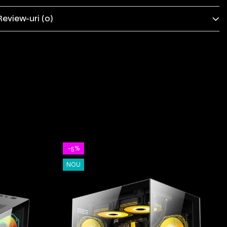
Review-uri
(0)
-5%
NOU