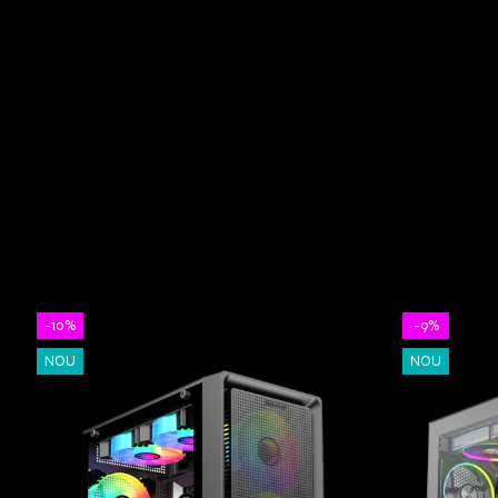
-10%
-9%
NOU
NOU