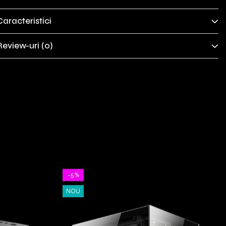
Caracteristici
Review-uri
(0)
-5%
NOU