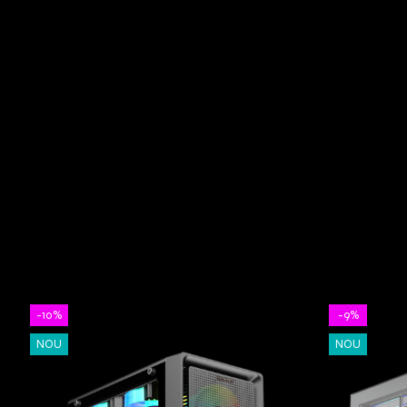
-10%
-9%
NOU
NOU