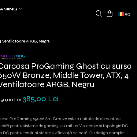
AMING
RO
 Ventilatoare ARGB, Negru
Carcasa ProGaming Ghost cu sursa
650W Bronze, Middle Tower, ATX, 4
Ventilatoare ARGB, Negru
385,00 Lei
450,00 Lei
ursa ProGaming 650W 80+ Bronze este o unitate de alimentare
iabilă pentru sisteme de gaming, cu rail +12 V puternic și topologie DC
o DC pentru tensiuni stabile și eficiență ridicată. Cu design complet