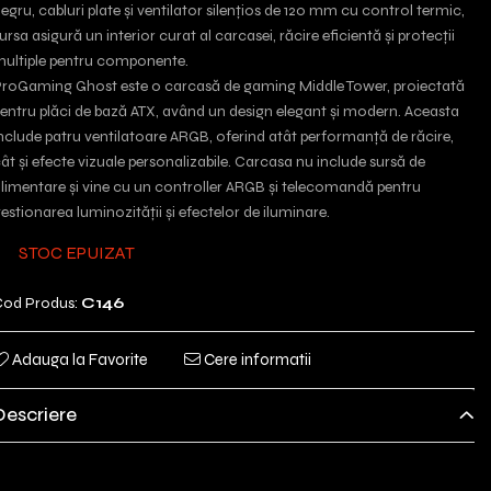
egru, cabluri plate și ventilator silențios de 120 mm cu control termic,
ursa asigură un interior curat al carcasei, răcire eficientă și protecții
ultiple pentru componente.
roGaming Ghost este o carcasă de gaming Middle Tower, proiectată
entru plăci de bază ATX, având un design elegant și modern. Aceasta
nclude patru ventilatoare ARGB, oferind atât performanță de răcire,
ât și efecte vizuale personalizabile. Carcasa nu include sursă de
limentare și vine cu un controller ARGB și telecomandă pentru
estionarea luminozității și efectelor de iluminare.
STOC EPUIZAT
od Produs:
C146
Adauga la Favorite
Cere informatii
Descriere