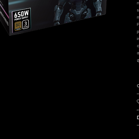
n
s
m
P
p
i
c
a
g
C