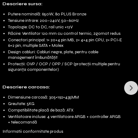
Descriere sursa:
Putere nominală: 650W, 80 PLUS Bronze
Tensiune intrare: 200–240V, 50–60Hz
Topologie: DC to DC, rail unic +12V
Răcire: Ventilator 120 mm cu control termic, zgomot redus
Conectori principal: 1× 20+4 pin MB, 2× 4+4 pin CPU, 2× PCI-E
6+2 pin, multiple SATA + Molex
Design cabluri: Cabluri negre, plate, pentru cable
management îmbunătățit
Protecții: OVP / OCP / OPP / SCP (protecții multiple pentru
siguranța componentelor)
Descriere carcasa:
Dimensiune carcasă: 305×192×435MM
Greutate: 5KG
Compatibilitate placă de bază: ATX
Ventilatoare incluse: 4 ventilatoare ARGB + controller ARGB
+ telecomandă
Informatii conformitate produs