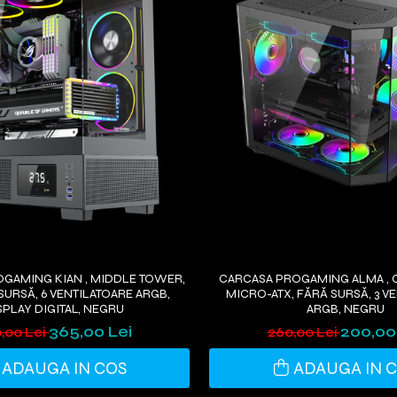
GAMING KIAN , MIDDLE TOWER,
CARCASA PROGAMING ALMA , 
 SURSĂ, 6 VENTILATOARE ARGB,
MICRO-ATX, FĂRĂ SURSĂ, 3 V
SPLAY DIGITAL, NEGRU
ARGB, NEGRU
365,00 Lei
200,00
,00 Lei
260,00 Lei
ADAUGA IN COS
ADAUGA IN 