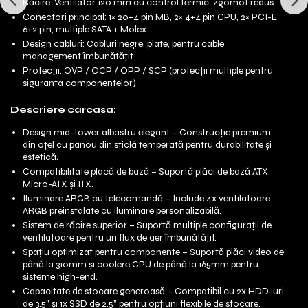
Răcire: Ventilator 120 mm cu control termic, zgomot redus
Conectori principal: 1× 20+4 pin MB, 2× 4+4 pin CPU, 2× PCI-E
6+2 pin, multiple SATA + Molex
Design cabluri: Cabluri negre, plate, pentru cable
management îmbunătățit
Protecții: OVP / OCP / OPP / SCP (protecții multiple pentru
siguranța componentelor)
Descriere carcasa:
Design mid-tower albastru elegant – Construcție premium
din oțel cu panou din sticlă temperată pentru durabilitate și
estetică.
Compatibilitate placă de bază – Suportă plăci de bază ATX,
Micro-ATX și ITX.
Iluminare ARGB cu telecomandă – Include 4x ventilatoare
ARGB preinstalate cu iluminare personalizabilă.
Sistem de răcire superior – Suportă multiple configurații de
ventilatoare pentru un flux de aer îmbunătățit.
Spațiu optimizat pentru componente – Suportă plăci video de
până la 310mm și coolere CPU de până la 165mm pentru
sisteme high-end.
Capacitate de stocare generoasă – Compatibil cu 2x HDD-uri
de 3.5” și 1x SSD de 2.5” pentru opțiuni flexibile de stocare.