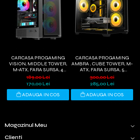
CARCASA PROGAMING
CARCASA PROGAMING
VISION, MIDDLE TOWER,
AMBRA , CUBE TOWER, M-
M-ATX, FARA SURSA, 4
ATX, FARA SURSA, 5
VENTILATOARE RGB,
VENTILATOARE ARGB,
189,00 Lei
300,00 Lei
NEGRU
NEGRU
D
170,00 Lei
285,00 Lei
ADAUGA IN COS
ADAUGA IN COS
Magazinul Meu
Clienti