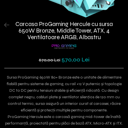
Carcasa ProGaming Hercule cu sursa
650W Bronze, Middle Tower, ATX, 4
Ventilatoare ARGB, Albastru
570,00 Lei
670,00 Lei
Sursa ProGaming 650W 80+ Bronze este o unitate de alimentare
fiabilă pentru sisteme de gaming, cu rail +12 V puternic și topologie
DC to DC pentru tensiuni stabile și eficiență ridicată. Cu design
complet negru, cabluri plate și ventilator silențios de 120 mm cu
control termic, sursa asigură un interior curat al carcasei, răcire
eficientă și protecții multiple pentru componente.
ProGaming Hercule este o carcasă gaming mid-tower de înaltă
performanță, proiectată pentru plăci de bază ATX, Micro-ATX și ITX.