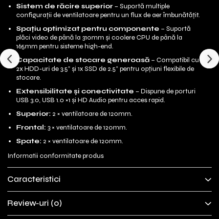
Sistem de răcire superior
– Suportă multiple
configurații de ventilatoare pentru un flux de aer îmbunătățit.
Spațiu optimizat pentru componente
– Suportă
plăci video de până la 310mm și coolere CPU de până la
165mm pentru sisteme high-end.
Capacitate de stocare generoasă
– Compatibil cu
2x HDD-uri de 3.5” și 1x SSD de 2.5” pentru opțiuni flexibile de
stocare.
Extensibilitate și conectivitate
– Dispune de porturi
USB 3.0, USB 1.0 ×1 și HD Audio pentru acces rapid.
Superior:
2 × ventilatoare de 120mm.
Frontal:
3 × ventilatoare de 120mm.
Spate:
2 × ventilatoare de 120mm.
Informatii conformitate produs
Caracteristici
Review-uri
(0)