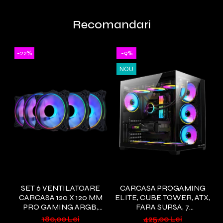
Recomandari
-22%
-9%
NOU
SET 6 VENTILATOARE
CARCASA PROGAMING
CARCASA 120 X 120 MM
ELITE, CUBE TOWER, ATX,
E
PRO GAMING ARGB,
FARA SURSA, 7
CONTROLLER PWM,
VENTILATOARE ARGB,
V
180,00 Lei
425,00 Lei