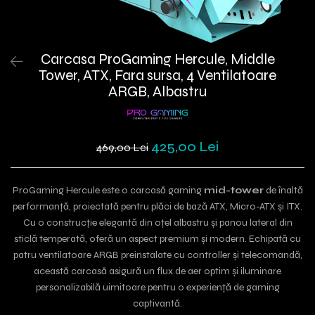
Carcasa ProGaming Hercule, Middle
Tower, ATX, Fara sursa, 4 Ventilatoare
ARGB, Albastru
425,00 Lei
469,00 Lei
ProGaming Hercule este o carcasă gaming
mid-tower
de înaltă
performanță, proiectată pentru plăci de bază ATX, Micro-ATX și ITX.
Cu o construcție elegantă din oțel albastru și panou lateral din
sticlă temperată, oferă un aspect premium și modern. Echipată cu
patru ventilatoare ARGB preinstalate cu controller și telecomandă,
această carcasă asigură un flux de aer optim și iluminare
personalizabilă uimitoare pentru o experiență de gaming
captivantă.