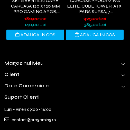
SET 6 VENTILATOARE
CARCASA PROGAMING
CARCASA 120 X 120 MM
ELITE, CUBE TOWER, ATX,
E
PRO GAMING ARGB,
FARA SURSA, 7
CONTROLLER PWM,
VENTILATOARE ARGB,
V
180,00 Lei
425,00 Lei
TELECOMANDA
NEGRU
140,00 Lei
385,00 Lei
ADAUGA IN COS
ADAUGA IN COS
Magazinul Meu
Clienti
Date Comerciale
Suport Clienti
Luni - Vineri 09:00 - 16:00
contact@progaming.ro