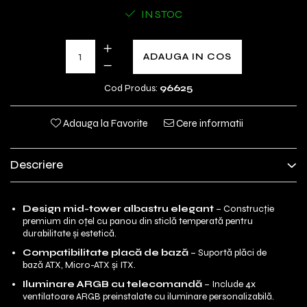
IN STOC
ADAUGA IN COS
Cod Produs:
96625
Adauga la Favorite
Cere informatii
Descriere
Design mid-tower albastru elegant
– Construcție
premium din oțel cu panou din sticlă temperată pentru
durabilitate și estetică.
Compatibilitate placă de bază
– Suportă plăci de
bază ATX, Micro-ATX și ITX.
Iluminare ARGB cu telecomandă
– Include 4x
ventilatoare ARGB preinstalate cu iluminare personalizabilă.