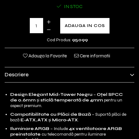
IN STOC
ADAUGA IN COS
Cod Produs:
95099
Adauga la Favorite
Cere informatii
Descriere
Design Elegant Mid-Tower Negru
–
Oțel SPCC
de 0.6mm
și
sticlă temperată de 4mm
pentru un
aspect premium.
Compatibilitate cu Plăci de Bază
– Suportă plăci de
bază
E-ATX, ATX
și
Micro-ATX
.
Iluminare ARGB
– Include
4x ventilatoare ARGB
preinstalate
cu telecomandă pentru iluminare