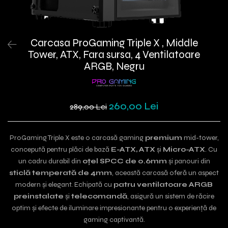
Carcasa ProGaming Triple X , Middle
Tower, ATX, Fara sursa, 4 Ventilatoare
ARGB, Negru
260,00 Lei
289,00 Lei
ProGaming Triple X este o carcasă gaming
premium
mid-tower,
concepută pentru plăci de bază
E-ATX, ATX
și
Micro-ATX
. Cu
un cadru durabil din
oțel SPCC de 0.6mm
și panouri din
sticlă temperată de 4mm
, această carcasă oferă un aspect
modern și elegant. Echipată cu
patru ventilatoare ARGB
preinstalate
și
telecomandă
, asigură un sistem de răcire
optim și efecte de iluminare impresionante pentru o experiență de
gaming captivantă.