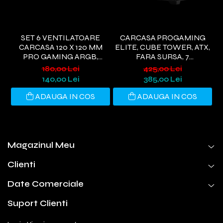
SET 6 VENTILATOARE
CARCASA PROGAMING
CARCASA 120 X 120 MM
ELITE, CUBE TOWER, ATX,
E
PRO GAMING ARGB,
FARA SURSA, 7
CONTROLLER PWM,
VENTILATOARE ARGB,
V
180,00 Lei
425,00 Lei
TELECOMANDA
NEGRU
140,00 Lei
385,00 Lei
ADAUGA IN COS
ADAUGA IN COS
Magazinul Meu
Clienti
Date Comerciale
Suport Clienti