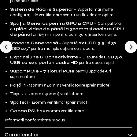
personalizabilă.
Sistem de Răcire Superior
– Suportă mai multe
configurații de ventilatoare pentru un flux de aer optim.
Spațiu Generos pentru GPU și CPU
– Compatibilă
cu
plăci video de până la 320mm
și
coolere CPU
de până la 165mm
pentru configurații performante.
Stocare Generoasă
– Suportă
2x HDD 3.5”
și
3x
SSD 2.5”
pentru multiple opțiuni de stocare.
Expansiune & Conectivitate
– Dispune de
USB 3.0
,
USB 1.0 x2
și
porturi audio HD
pentru acces rapid.
Suport PCIe
–
7 sloturi PCIe
pentru upgrade-uri
suplimentare.
Față:
3 × 120mm (140mm) ventilatoare (preinstalate).
Top:
2 × 120mm (140mm) ventilatoare.
Spate:
1 × 120mm ventilator (preinstalat).
Capac PSU:
2 × 120mm ventilatoare.
Informatii conformitate produs
Caracteristici