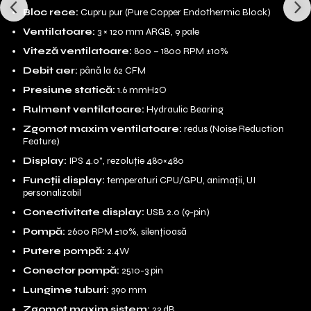
Bloc rece:
Cupru pur (Pure Copper Endothermic Block)
Ventilatoare:
3 × 120 mm ARGB, 9 pale
Viteză ventilatoare:
800 – 1800 RPM ±10%
Debit aer:
până la 62 CFM
Presiune statică:
1.6 mmH2O
Rulment ventilatoare:
Hydraulic Bearing
Zgomot maxim ventilatoare:
redus (Noise Reduction
Feature)
Display:
IPS 4.0", rezoluție 480×480
Funcții display:
temperaturi CPU/GPU, animații, UI
personalizabil
Conectivitate display:
USB 2.0 (9-pin)
Pompă:
2600 RPM ±10%, silențioasă
Putere pompă:
2.4W
Conector pompă:
2510-3 pin
Lungime tuburi:
390 mm
Zgomot maxim sistem:
23 dB