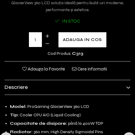
GlacierView 360 LCD soluția ideală pentru build-uri moderne,
performante și estetice.
IN STOC
ADAUGA IN COS
Cod Produs:
C313
Adauga la Favorite
Cere informatii
Descriere
Model:
ProGaming GlacierView 360 LCD
Tip:
Cooler CPU AIO (Liquid Cooling)
Capacitate de disipare:
până la 400W TDP
Radiator:
360 mm, High Density Sigmoidal Pins