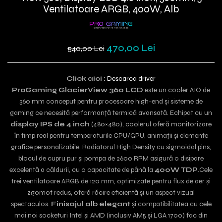
Ventilatoare ARGB, 400W, Alb
470,00 Lei
540,00 Lei
Click aici :
Descarca driver
ProGaming GlacierView 360 LCD
este un cooler AIO de
360 mm conceput pentru procesoare high-end și sisteme de
gaming ce necesită performanță termică avansată. Echipat cu un
display IPS de 4 inch
(480×480), coolerul oferă monitorizare
în timp real pentru temperaturile CPU/GPU, animații și elemente
grafice personalizabile. Radiatorul High Density cu sigmoidal pins,
blocul de cupru pur și pompa de 2600 RPM asigură o disipare
excelentă a căldurii, cu o capacitate de până la
400W TDP.
Cele
trei ventilatoare ARGB de 120 mm, optimizate pentru flux de aer și
zgomot redus, oferă răcire eficientă și un aspect vizual
spectaculos.
Finisajul alb elegant
și compatibilitatea cu cele
mai noi socketuri Intel și AMD (inclusiv AM5 și LGA 1700) fac din