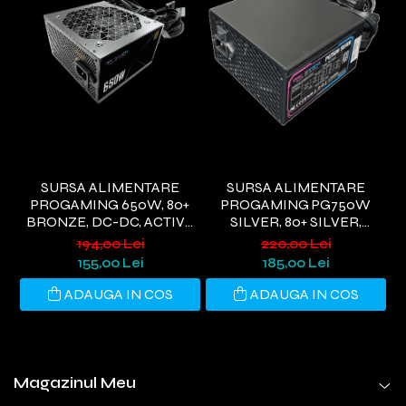
SURSA ALIMENTARE
SURSA ALIMENTARE
PROGAMING 650W, 80+
PROGAMING PG750W
BRONZE, DC-DC, ACTIVE
SILVER, 80+ SILVER,
G
PFC,NEGRU
ACTIVE PFC, ULTRA QUIET,
WI
194,00 Lei
220,00 Lei
NEGRU
155,00 Lei
185,00 Lei
ADAUGA IN COS
ADAUGA IN COS
Magazinul Meu