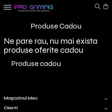
Componente Gaming
Periferice Gaming
Produse Cadou
Coolere CPU
Tastaturi
Placi de retea
Ventilatoare
Ne pare rau, nu mai exista
Surse alimentare
produse oferite cadou
Produse cadou
Magazinul Meu
Clienti