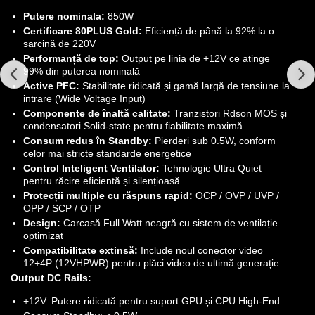
Putere nominala:
850W
Certificare 80PLUS Gold:
Eficiență de până la 92% la o
sarcină de 220V
Performanță de top:
Output pe linia de +12V ce atinge
99% din puterea nominală
Active PFC:
Stabilitate ridicată și gamă largă de tensiune la
intrare (Wide Voltage Input)
Componente de înaltă calitate:
Tranzistori Rdson MOS și
condensatori Solid-state pentru fiabilitate maximă
Consum redus în Standby:
Pierderi sub 0.5W, conform
celor mai stricte standarde energetice
Control Inteligent Ventilator:
Tehnologie Ultra Quiet
pentru răcire eficientă și silențioasă
Protecții multiple cu răspuns rapid:
OCP / OVP / UVP /
OPP / SCP / OTP
Design:
Carcasă Full Watt neagră cu sistem de ventilație
optimizat
Compatibilitate extinsă:
Include noul conector video
12+4P (12VHPWR) pentru plăci video de ultimă generație
Output DC Rails:
+12V: Putere ridicată pentru suport GPU și CPU High-End