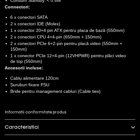
Consum Standby: < 0.5W
Connectori:
6 x conectori SATA
2 x conectori IDE (Molex)
1 x conector 20+4 pin ATX pentru placa de bază (550mm)
2 x conectori CPU 4+4-pin (650mm + 150mm)
2 x conectori PCIe 6+2-pin pentru placă video (550mm +
150mm)
1 x conector PCIe 12+4-pin (12VHPWR) pentru plăci video
de top (550mm)
Accesorii incluse:
Cablu alimentare 120cm
Șuruburi fixare PSU
Bride pentru management cabluri (Cable ties)
Informatii conformitate produs
Caracteristici