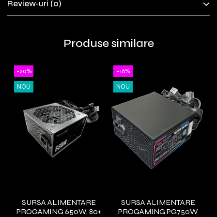
Review-uri
(0)
Produse similare
-20%
-16%
NOU
NOU
SURSA ALIMENTARE
SURSA ALIMENTARE
PROGAMING 650W, 80+
PROGAMING PG750W
M