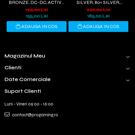
BRONZE, DC-DC, ACTIVE
SILVER, 80+ SILVER,
PFC,NEGRU
ACTIVE PFC, ULTRA QUIET,
194,00 Lei
220,00 Lei
NEGRU
155,00 Lei
185,00 Lei
ADAUGA IN COS
ADAUGA IN COS
Magazinul Meu
Clienti
Date Comerciale
Suport Clienti
Luni - Vineri 09:00 - 16:00
contact@progaming.ro