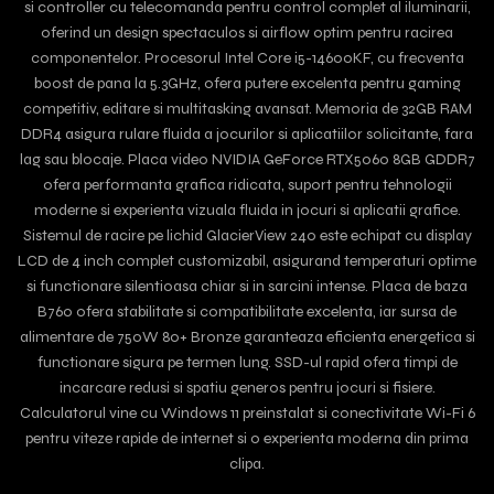
si controller cu telecomanda pentru control complet al iluminarii,
oferind un design spectaculos si airflow optim pentru racirea
componentelor. Procesorul Intel Core i5-14600KF, cu frecventa
boost de pana la 5.3GHz, ofera putere excelenta pentru gaming
competitiv, editare si multitasking avansat. Memoria de 32GB RAM
DDR4 asigura rulare fluida a jocurilor si aplicatiilor solicitante, fara
lag sau blocaje. Placa video NVIDIA GeForce RTX5060 8GB GDDR7
ofera performanta grafica ridicata, suport pentru tehnologii
moderne si experienta vizuala fluida in jocuri si aplicatii grafice.
Sistemul de racire pe lichid GlacierView 240 este echipat cu display
LCD de 4 inch complet customizabil, asigurand temperaturi optime
si functionare silentioasa chiar si in sarcini intense. Placa de baza
B760 ofera stabilitate si compatibilitate excelenta, iar sursa de
alimentare de 750W 80+ Bronze garanteaza eficienta energetica si
functionare sigura pe termen lung. SSD-ul rapid ofera timpi de
incarcare redusi si spatiu generos pentru jocuri si fisiere.
Calculatorul vine cu Windows 11 preinstalat si conectivitate Wi-Fi 6
pentru viteze rapide de internet si o experienta moderna din prima
clipa.