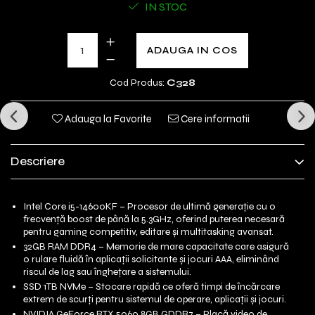
IN STOC
ADAUGA IN COS
Cod Produs:
C328
Adauga la Favorite
Cere informatii
Descriere
Intel Core i5-14600KF – Procesor de ultimă generație cu o
frecvență boost de până la 5.3GHz, oferind puterea necesară
pentru gaming competitiv, editare și multitasking avansat.
32GB RAM DDR4 – Memorie de mare capacitate care asigură
o rulare fluidă în aplicații solicitante și jocuri AAA, eliminând
riscul de lag sau înghețare a sistemului.
SSD 1TB NVMe – Stocare rapidă ce oferă timpi de încărcare
extrem de scurți pentru sistemul de operare, aplicații și jocuri.
NVIDIA GeForce RTX 5060 8GB GDDR7 – Placă video de