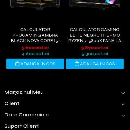
CALCULATOR
CALCULATOR GAMING
PROGAMING AMBRA
ELITE NEGRU THERMO
BLACK NOVA CORE I5-
RYZEN 7-5800X PANA LA
9400, 32GB DDR4, 1TB SSD,
4.7GHZ, 32GB DDR4, 1TB
5.600,00 Lei
5.890,00 Lei
RTX 3050 6GB, WIFI 6,
SSD, RTX5060 8GB GDDR7,
G
4.600,00 Lei
5.300,00 Lei
WINDOWS 11 HOME
WINDOWS 11, WI-FI 6
ADAUGA IN COS
ADAUGA IN COS
Magazinul Meu
Clienti
Date Comerciale
Suport Clienti