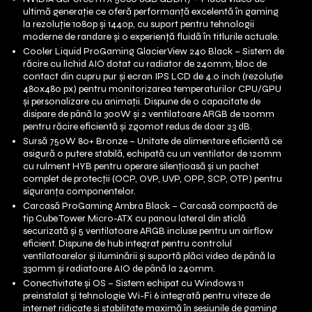
ultimă generație ce oferă performanță excelentă în gaming
la rezoluție 1080p și 1440p, cu suport pentru tehnologii
moderne de randare și o experiență fluidă în titlurile actuale.
Cooler Liquid ProGaming GlacierView 240 Black – Sistem de
răcire cu lichid AIO dotat cu radiator de 240mm, bloc de
contact din cupru pur și ecran IPS LCD de 4.0 inch (rezoluție
480x480 px) pentru monitorizarea temperaturilor CPU/GPU
și personalizare cu animații. Dispune de o capacitate de
disipare de până la 300W și 2 ventilatoare ARGB de 120mm
pentru răcire eficientă și zgomot redus de doar 23 dB.
Sursă 750W 80+ Bronze – Unitate de alimentare eficientă ce
asigură o putere stabilă, echipată cu un ventilator de 120mm
cu rulment HYB pentru operare silențioasă și un pachet
complet de protecții (OCP, OVP, UVP, OPP, SCP, OTP) pentru
siguranța componentelor.
Carcasă ProGaming Ambra Black – Carcasă compactă de
tip Cube Tower Micro-ATX cu panou lateral din sticlă
securizată și 5 ventilatoare ARGB incluse pentru un airflow
eficient. Dispune de hub integrat pentru controlul
ventilatoarelor și iluminării și suportă plăci video de până la
330mm și radiatoare AIO de până la 240mm.
Conectivitate și OS – Sistem echipat cu Windows 11
preinstalat și tehnologie Wi-Fi 6 integrată pentru viteze de
internet ridicate și stabilitate maximă în sesiunile de gaming