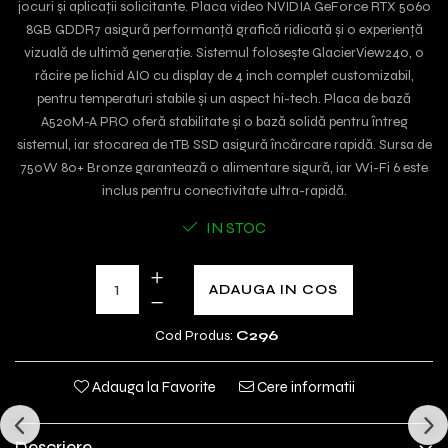
jocuri și aplicații solicitante. Placa video NVIDIA GeForce RTX 5060
8GB GDDR7 asigură performanță grafică ridicată și o experiență
vizuală de ultimă generație. Sistemul folosește GlacierView240, o
răcire pe lichid AIO cu display de 4 inch complet customizabil,
pentru temperaturi stabile și un aspect hi-tech. Placa de bază
A520M-A PRO oferă stabilitate și o bază solidă pentru întreg
sistemul, iar stocarea de 1TB SSD asigură încărcare rapidă. Sursa de
750W 80+ Bronze garantează o alimentare sigură, iar Wi-Fi 6 este
inclus pentru conectivitate ultra-rapidă.
IN STOC
ADAUGA IN COS
Cod Produs:
C296
Adauga la Favorite
Cere informatii
Descriere