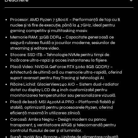
Procesor: AMD Ryzen 7 5800X – Performanță de top cu 8
nuclee și 16 fire de execuție, până la 4.7GHz, ideal pentru
gaming competitiv și multitasking masiv.
Memorie RAM: 32GB DDR4 – Capacitate generoasă ce
asigură rularea fluidă a jocurilor moderne, sesiunilor de
streaming și editare video.
Stocare: SSD 1TB – Tehnologie NVMe pentru timpi de
încărcare ultra-rapizi și acces instantaneu la fișiere.
Placă Video: NVIDIA GeForce RTX 5060 8GB GDDR7 –
Arhitectură de ultimă oră cu memorie ultra-rapidă, oferind
suport avansat pentru Ray Tracing și tehnologii AI.
Răcire Lichid: GlacierView240 AIO – Sistem dual-radiator
dotat cu display LCD de 4 inch customizabil pentru
monitorizarea temperaturilor sau personalizare vizuală.
Placă de bază: MSI A520M-A PRO – Platformă fiabilă și
stabilă, optimizată pentru procesoarele Ryzen, oferind
eficiență maximă în utilizarea zilnică.
Carcasă: Ambra Negru – Design modern cu panou
transparent, 5 ventilatoare ARGB și telecomandă pentru
controlul fluxului de aer și al luminilor.
Sursă: 750W 80+ Bronze – Unitate de alimentare robustă,