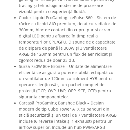
tracing și tehnologii moderne de procesare
vizuală pentru o experiență fluidă.
Cooler Liquid ProGaming IcePulse 360 – Sistem de
răcire cu lichid AIO premium, dotat cu radiator de
360mm, bloc de contact din cupru pur și ecran
digital LED pentru afișarea în timp real a
temperaturilor CPU/GPU. Dispune de o capacitate
de disipare de până la 300W și 3 ventilatoare
ARGB de 120mm pentru un flux de aer ridicat și
zgomot redus de doar 23 dB.
Sursă 750W 80+ Bronze – Unitate de alimentare
eficientă ce asigură o putere stabilă, echipată cu
un ventilator de 120mm cu rulment HYB pentru
operare silențioasă și un pachet complet de
protecții (OCP, OVP, UVP, OPP, SCP, OTP) pentru
siguranța componentelor.
Carcasă ProGaming Banshee Black – Design
modern de tip Cube Tower ATX cu panouri din
sticlă securizată și un total de 7 ventilatoare ARGB
incluse (6 reverse intake și 1 exhaust) pentru un
airflow superior. Include un hub PWM/ARGB