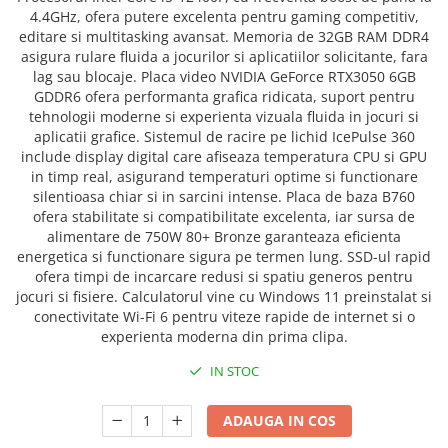
4.4GHz, ofera putere excelenta pentru gaming competitiv,
editare si multitasking avansat. Memoria de 32GB RAM DDR4
asigura rulare fluida a jocurilor si aplicatiilor solicitante, fara
lag sau blocaje. Placa video NVIDIA GeForce RTX3050 6GB
GDDR6 ofera performanta grafica ridicata, suport pentru
tehnologii moderne si experienta vizuala fluida in jocuri si
aplicatii grafice. Sistemul de racire pe lichid IcePulse 360
include display digital care afiseaza temperatura CPU si GPU
in timp real, asigurand temperaturi optime si functionare
silentioasa chiar si in sarcini intense. Placa de baza B760
ofera stabilitate si compatibilitate excelenta, iar sursa de
alimentare de 750W 80+ Bronze garanteaza eficienta
energetica si functionare sigura pe termen lung. SSD-ul rapid
ofera timpi de incarcare redusi si spatiu generos pentru
jocuri si fisiere. Calculatorul vine cu Windows 11 preinstalat si
conectivitate Wi-Fi 6 pentru viteze rapide de internet si o
experienta moderna din prima clipa.
IN STOC
ADAUGA IN COS