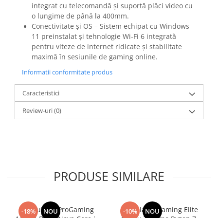
integrat cu telecomandă și suportă plăci video cu
o lungime de până la 400mm.
Conectivitate și OS – Sistem echipat cu Windows
11 preinstalat și tehnologie Wi-Fi 6 integrată
pentru viteze de internet ridicate și stabilitate
maximă în sesiunile de gaming online.
Informatii conformitate produs
Caracteristici
Review-uri
(0)
PRODUSE SIMILARE
Calculator ProGaming
Calculator Gaming Elite
-18%
NOU
-10%
NOU