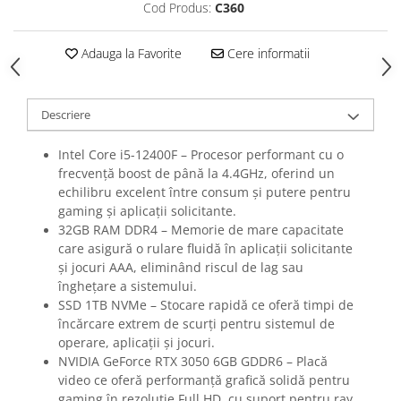
Cod Produs:
C360
Adauga la Favorite
Cere informatii
Descriere
Intel Core i5-12400F – Procesor performant cu o
frecvență boost de până la 4.4GHz, oferind un
echilibru excelent între consum și putere pentru
gaming și aplicații solicitante.
32GB RAM DDR4 – Memorie de mare capacitate
care asigură o rulare fluidă în aplicații solicitante
și jocuri AAA, eliminând riscul de lag sau
înghețare a sistemului.
SSD 1TB NVMe – Stocare rapidă ce oferă timpi de
încărcare extrem de scurți pentru sistemul de
operare, aplicații și jocuri.
NVIDIA GeForce RTX 3050 6GB GDDR6 – Placă
video ce oferă performanță grafică solidă pentru
gaming în rezoluție Full HD, cu suport pentru ray