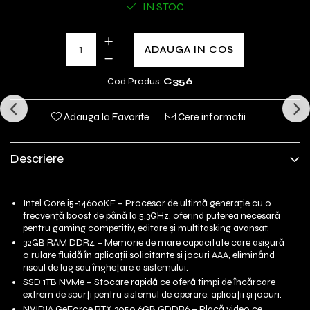
IN STOC
ADAUGA IN COS
Cod Produs:
C356
Adauga la Favorite
Cere informatii
Descriere
Intel Core i5-14600KF – Procesor de ultimă generație cu o
frecvență boost de până la 5.3GHz, oferind puterea necesară
pentru gaming competitiv, editare și multitasking avansat.
32GB RAM DDR4 – Memorie de mare capacitate care asigură
o rulare fluidă în aplicații solicitante și jocuri AAA, eliminând
riscul de lag sau înghețare a sistemului.
SSD 1TB NVMe – Stocare rapidă ce oferă timpi de încărcare
extrem de scurți pentru sistemul de operare, aplicații și jocuri.
NVIDIA GeForce RTX 3050 6GB GDDR6 – Placă video ce