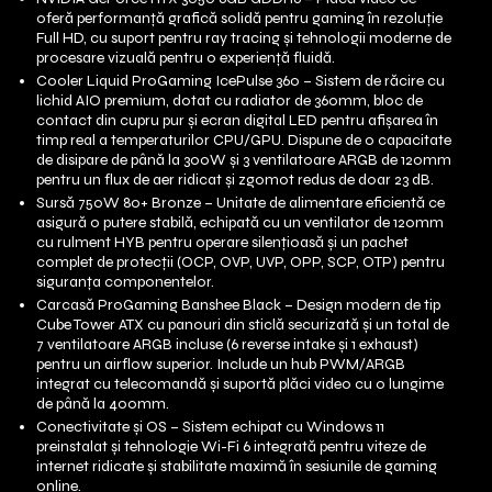
oferă performanță grafică solidă pentru gaming în rezoluție
Full HD, cu suport pentru ray tracing și tehnologii moderne de
procesare vizuală pentru o experiență fluidă.
Cooler Liquid ProGaming IcePulse 360 – Sistem de răcire cu
lichid AIO premium, dotat cu radiator de 360mm, bloc de
contact din cupru pur și ecran digital LED pentru afișarea în
timp real a temperaturilor CPU/GPU. Dispune de o capacitate
de disipare de până la 300W și 3 ventilatoare ARGB de 120mm
pentru un flux de aer ridicat și zgomot redus de doar 23 dB.
Sursă 750W 80+ Bronze – Unitate de alimentare eficientă ce
asigură o putere stabilă, echipată cu un ventilator de 120mm
cu rulment HYB pentru operare silențioasă și un pachet
complet de protecții (OCP, OVP, UVP, OPP, SCP, OTP) pentru
siguranța componentelor.
Carcasă ProGaming Banshee Black – Design modern de tip
Cube Tower ATX cu panouri din sticlă securizată și un total de
7 ventilatoare ARGB incluse (6 reverse intake și 1 exhaust)
pentru un airflow superior. Include un hub PWM/ARGB
integrat cu telecomandă și suportă plăci video cu o lungime
de până la 400mm.
Conectivitate și OS – Sistem echipat cu Windows 11
preinstalat și tehnologie Wi-Fi 6 integrată pentru viteze de
internet ridicate și stabilitate maximă în sesiunile de gaming
online.