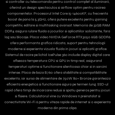
si controller cu telecomanda pentru control complet al iluminarii,
oferind un design spectaculos si airflow optim pentru racirea
componentelor. Procesorul Intel Core i5-14600KF, cu frecventa
boost de pana la 5.3GHz, ofera putere excelenta pentru gaming
competitiv, editare si multitasking avansat. Memoria de 32GB RAM
DDR4 asigura rulare fluida a jocurilor si aplicatiilor solicitante, fara
lag sau blocaje. Placa video NVIDIA GeForce RTX3050 6GB GDDR6
ofera performanta grafica ridicata, suport pentru tehnologii
moderne si experienta vizuala fluida in jocuri si aplicatii grafice.
Sistemul de racire pe lichid IcePulse 360 include display digital care
afiseaza temperatura CPU si GPU in timp real, asigurand
temperaturi optime si functionare silentioasa chiar si in sarcini
intense. Placa de baza B760 ofera stabilitate si compatibilitate
excelenta, iar sursa de alimentare de 750W 80+ Bronze garanteaza
eficienta energetica si functionare sigura pe termen lung. SSD-ul
rapid ofera timpi de incarcare redusi si spatiu generos pentru jocuri
si fisiere. Calculatorul vine cu Windows 11 preinstalat si
conectivitate Wi-Fi 6 pentru viteze rapide de internet si o experienta
moderna din prima clipa.