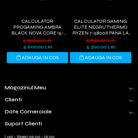
CALCULATOR
CALCULATOR GAMING
PROGAMING AMBRA
ELITE NEGRU THERMO
BLACK NOVA CORE I5-
RYZEN 7-5800X PANA LA
9400, 32GB DDR4, 1TB SSD,
4.7GHZ, 32GB DDR4, 1TB
5.600,00 Lei
5.890,00 Lei
RTX 3050 6GB, WIFI 6,
SSD, RTX5060 8GB GDDR7,
G
4.600,00 Lei
5.300,00 Lei
WINDOWS 11 HOME
WINDOWS 11, WI-FI 6
ADAUGA IN COS
ADAUGA IN COS
Magazinul Meu
Clienti
Date Comerciale
Suport Clienti
Luni - Vineri 09:00 - 16:00