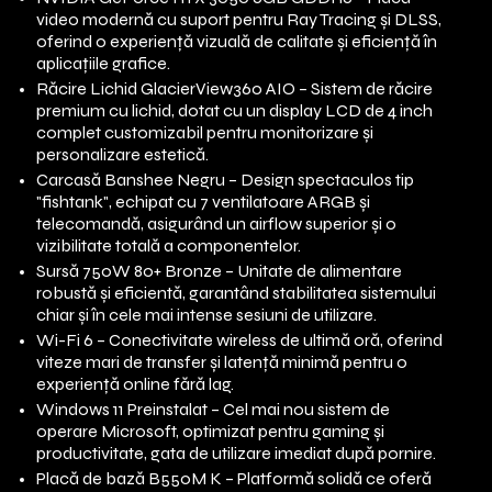
video modernă cu suport pentru Ray Tracing și DLSS,
oferind o experiență vizuală de calitate și eficiență în
aplicațiile grafice.
Răcire Lichid GlacierView360 AIO – Sistem de răcire
premium cu lichid, dotat cu un display LCD de 4 inch
complet customizabil pentru monitorizare și
personalizare estetică.
Carcasă Banshee Negru – Design spectaculos tip
"fishtank", echipat cu 7 ventilatoare ARGB și
telecomandă, asigurând un airflow superior și o
vizibilitate totală a componentelor.
Sursă 750W 80+ Bronze – Unitate de alimentare
robustă și eficientă, garantând stabilitatea sistemului
chiar și în cele mai intense sesiuni de utilizare.
Wi-Fi 6 – Conectivitate wireless de ultimă oră, oferind
viteze mari de transfer și latență minimă pentru o
experiență online fără lag.
Windows 11 Preinstalat – Cel mai nou sistem de
operare Microsoft, optimizat pentru gaming și
productivitate, gata de utilizare imediat după pornire.
Placă de bază B550M K – Platformă solidă ce oferă