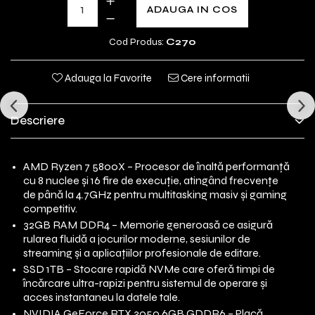
ADAUGA IN COS
Cod Produs:
C270
Adauga la Favorite
Cere informatii
Descriere
AMD Ryzen 7 5800X – Procesor de înaltă performanță
cu 8 nuclee și 16 fire de execuție, atingând frecvențe
de până la 4.7GHz pentru multitasking masiv și gaming
competitiv.
32GB RAM DDR4 – Memorie generoasă ce asigură
rularea fluidă a jocurilor moderne, sesiunilor de
streaming și a aplicațiilor profesionale de editare.
SSD 1TB – Stocare rapidă NVMe care oferă timpi de
încărcare ultra-rapizi pentru sistemul de operare și
acces instantaneu la datele tale.
NVIDIA GeForce RTX 3050 6GB GDDR6 – Placă