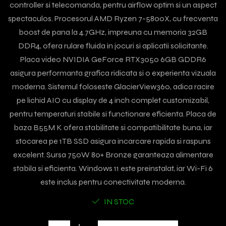
controller si telecomanda, pentru airflow optim si un aspect
spectaculos. Procesorul AMD Ryzen 7-5800X, cu frecventa
boost de pana la 4.7GHz, impreuna cu memoria 32GB
DDR4, ofera rulare fluida in jocuri si aplicatii solicitante.
Placa video NVIDIA GeForce RTX3050 6GB GDDR6
asigura performanta grafica ridicata si o experienta vizuala
moderna. Sistemul foloseste GlacierView360, adica racire
pe lichid AIO cu display de 4 inch complet customizabil,
pentru temperaturi stabile si functionare eficienta. Placa de
baza B55M K ofera stabilitate si compatibilitate buna, iar
stocarea pe 1TB SSD asigura incarcare rapida si raspuns
excelent. Sursa 750W 80+ Bronze garanteaza alimentare
stabila si eficienta. Windows 11 este preinstalat, iar Wi-Fi 6
este inclus pentru conectivitate moderna.
IN STOC