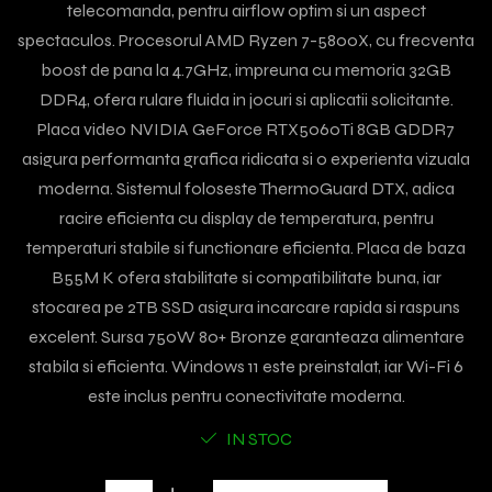
telecomanda, pentru airflow optim si un aspect
spectaculos. Procesorul AMD Ryzen 7-5800X, cu frecventa
boost de pana la 4.7GHz, impreuna cu memoria 32GB
DDR4, ofera rulare fluida in jocuri si aplicatii solicitante.
Placa video NVIDIA GeForce RTX5060Ti 8GB GDDR7
asigura performanta grafica ridicata si o experienta vizuala
moderna. Sistemul foloseste ThermoGuard DTX, adica
racire eficienta cu display de temperatura, pentru
temperaturi stabile si functionare eficienta. Placa de baza
B55M K ofera stabilitate si compatibilitate buna, iar
stocarea pe 2TB SSD asigura incarcare rapida si raspuns
excelent. Sursa 750W 80+ Bronze garanteaza alimentare
stabila si eficienta. Windows 11 este preinstalat, iar Wi-Fi 6
este inclus pentru conectivitate moderna.
IN STOC