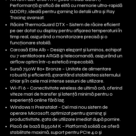
Performanță grafică de elită cu memorie ultra-rapidă
GDDR7, ideală pentru gaming la detalii ultra și Ray
Tracing avansat.
Răcire ThermoGuard DTX – Sistem de răcire eficient
pe aer dotat cu display pentru afișarea temperaturii în
timp real, asigurând o monitorizare precisă și o
funcționare stabilă.
Carcasă Elite Alb – Design elegant și luminos, echipat
cu 7 ventilatoare ARGB și telecomandă, asigurând un
airflow optim într-o estetică impecabilă.
Sursă 750W 80+ Bronze – Unitate de alimentare
robustă și eficientă, garantând stabilitatea sistemului
chiar și în cele mai intense sesiuni de utilizare.
Wi-Fi 6 – Conectivitate wireless de ultimă oră, oferind
viteze mari de transfer și latență minimă pentru o
experiență online fără lag.
Windows 11 Preinstalat – Cel mai nou sistem de
operare Microsoft, optimizat pentru gaming și
productivitate, gata de utilizare imediat după pornire.
Placă de bază B550M K – Platformă solidă ce oferă
stabilitate maximă, suport pentru PCIe 4.0 și