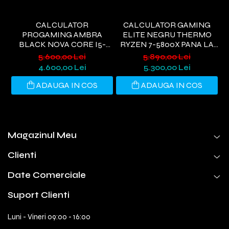
CALCULATOR
CALCULATOR GAMING
PROGAMING AMBRA
ELITE NEGRU THERMO
BLACK NOVA CORE I5-
RYZEN 7-5800X PANA LA
9400, 32GB DDR4, 1TB SSD,
4.7GHZ, 32GB DDR4, 1TB
5.600,00 Lei
5.890,00 Lei
RTX 3050 6GB, WIFI 6,
SSD, RTX5060 8GB GDDR7,
G
4.600,00 Lei
5.300,00 Lei
WINDOWS 11 HOME
WINDOWS 11, WI-FI 6
ADAUGA IN COS
ADAUGA IN COS
Magazinul Meu
Clienti
Date Comerciale
Suport Clienti
Luni - Vineri 09:00 - 16:00