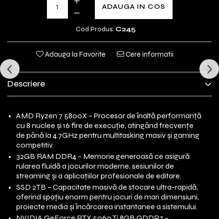
ADAUGA IN COS
Cod Produs:
C245
Adauga la Favorite
Cere informatii
Descriere
AMD Ryzen 7 5800X – Procesor de înaltă performanță
cu 8 nuclee și 16 fire de execuție, atingând frecvențe
de până la 4.7GHz pentru multitasking masiv și gaming
competitiv.
32GB RAM DDR4 – Memorie generoasă ce asigură
rularea fluidă a jocurilor moderne, sesiunilor de
streaming și a aplicațiilor profesionale de editare.
SSD 2TB – Capacitate masivă de stocare ultra-rapidă,
oferind spațiu enorm pentru jocuri de mari dimensiuni,
proiecte media și încărcarea instantanee a sistemului.
NVIDIA GeForce RTX 5060 Ti 8GB GDDR7 –