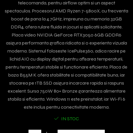
telecomanda, pentru airflow optim si un aspect
spectaculos. Procesorul AMD Ryzen 7-5800X, cu frecventa
boost de pana la 4.7GHz, impreuna cu memoria 32GB
DDR4, ofera rulare fluida in jocuri si aplicatii solicitante.
Placa video NVIDIA GeForce RTX3050 6GB GDDR6
asigura performanta grafica ridicata si o experienta vizuala
moderna. Sistemul foloseste IcePulse360, adica racire pe
lichid AIO cu display digital pentru afisarea temperaturii,
pentru temperaturi stabile si functionare eficienta. Placa de
baza B55M K ofera stabilitate si compatibilitate buna, iar
stocarea pe 1TB SSD asigura incarcare rapida si raspuns
excelent. Sursa 750W 80+ Bronze garanteaza alimentare
stabila si eficienta. Windows 11 este preinstalat, iar Wi-Fi 6
este inclus pentru conectivitate moderna.
IN STOC