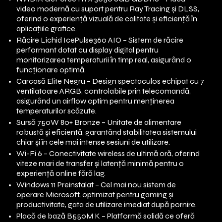
video modernă cu suport pentru Ray Tracing și DLSS,
oferind o experiență vizuală de calitate și eficiență în
aplicațiile grafice.
Răcire Lichid IcePulse360 AIO – Sistem de răcire
performant dotat cu display digital pentru
monitorizarea temperaturii în timp real, asigurând o
funcționare optimă.
Carcasă Elite Negru – Design spectaculos echipat cu 7
ventilatoare ARGB, controlabile prin telecomandă,
asigurând un airflow optim pentru menținerea
temperaturilor scăzute.
Sursă 750W 80+ Bronze – Unitate de alimentare
robustă și eficientă, garantând stabilitatea sistemului
chiar și în cele mai intense sesiuni de utilizare.
Wi-Fi 6 – Conectivitate wireless de ultimă oră, oferind
viteze mari de transfer și latență minimă pentru o
experiență online fără lag.
Windows 11 Preinstalat – Cel mai nou sistem de
operare Microsoft, optimizat pentru gaming și
productivitate, gata de utilizare imediat după pornire.
Placă de bază B550M K – Platformă solidă ce oferă