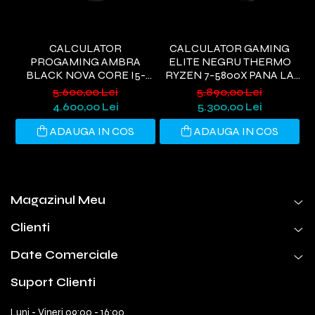
CALCULATOR
CALCULATOR GAMING
PROGAMING AMBRA
ELITE NEGRU THERMO
BLACK NOVA CORE I5-
RYZEN 7-5800X PANA LA
9400, 32GB DDR4, 1TB SSD,
4.7GHZ, 32GB DDR4, 1TB
5.600,00 Lei
5.890,00 Lei
RTX 3050 6GB, WIFI 6,
SSD, RTX5060 8GB GDDR7,
G
4.600,00 Lei
5.300,00 Lei
WINDOWS 11 HOME
WINDOWS 11, WI-FI 6
ADAUGA IN COS
ADAUGA IN COS
Magazinul Meu
Clienti
Date Comerciale
Suport Clienti
Luni - Vineri 09:00 - 16:00