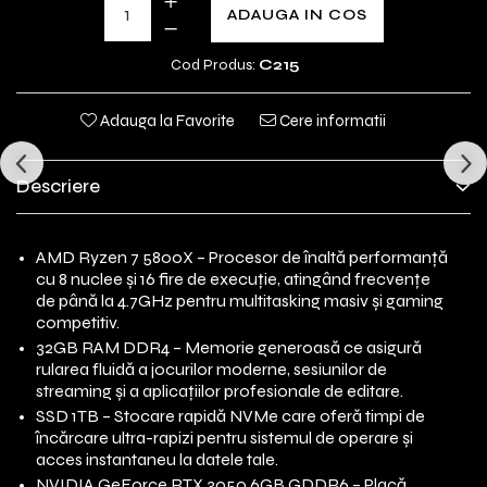
ADAUGA IN COS
Cod Produs:
C215
Adauga la Favorite
Cere informatii
Descriere
AMD Ryzen 7 5800X – Procesor de înaltă performanță
cu 8 nuclee și 16 fire de execuție, atingând frecvențe
de până la 4.7GHz pentru multitasking masiv și gaming
competitiv.
32GB RAM DDR4 – Memorie generoasă ce asigură
rularea fluidă a jocurilor moderne, sesiunilor de
streaming și a aplicațiilor profesionale de editare.
SSD 1TB – Stocare rapidă NVMe care oferă timpi de
încărcare ultra-rapizi pentru sistemul de operare și
acces instantaneu la datele tale.
NVIDIA GeForce RTX 3050 6GB GDDR6 – Placă