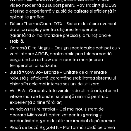
video modernă cu suport pentru Ray Tracing și DLSS,
oferind o experiență vizuală de calitate și eficiență în
aplicațiile grafice.
Răcire ThermoGuard DTX – Sistem de răcire avansat
dotat cu display pentru afișarea temperaturii,
garantând o monitorizare precisă și o funcționare
stabilă.
Carcasă Elite Negru – Design spectaculos echipat cu 7
ventilatoare ARGB, controlabile prin telecomandă,
asigurând un airflow optim pentru menținerea
temperaturilor scăzute.
Sursă 750W 80+ Bronze – Unitate de alimentare
robustă și eficientă, garantând stabilitatea sistemului
chiar și în cele mai intense sesiuni de utilizare.
Wi-Fi 6 – Conectivitate wireless de ultimă oră, oferind
viteze mari de transfer și latență minimă pentru o
experiență online fără lag.
Windows 11 Preinstalat – Cel mai nou sistem de
operare Microsoft, optimizat pentru gaming și
productivitate, gata de utilizare imediat după pornire.
Placă de bază B550M K – Platformă solidă ce oferă