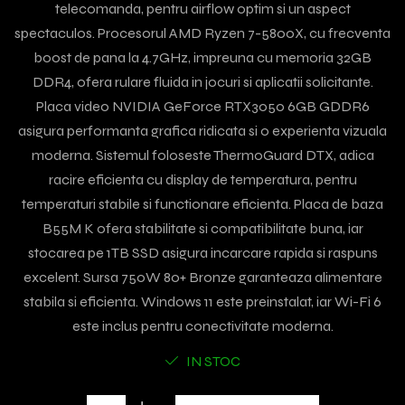
telecomanda, pentru airflow optim si un aspect
spectaculos. Procesorul AMD Ryzen 7-5800X, cu frecventa
boost de pana la 4.7GHz, impreuna cu memoria 32GB
DDR4, ofera rulare fluida in jocuri si aplicatii solicitante.
Placa video NVIDIA GeForce RTX3050 6GB GDDR6
asigura performanta grafica ridicata si o experienta vizuala
moderna. Sistemul foloseste ThermoGuard DTX, adica
racire eficienta cu display de temperatura, pentru
temperaturi stabile si functionare eficienta. Placa de baza
B55M K ofera stabilitate si compatibilitate buna, iar
stocarea pe 1TB SSD asigura incarcare rapida si raspuns
excelent. Sursa 750W 80+ Bronze garanteaza alimentare
stabila si eficienta. Windows 11 este preinstalat, iar Wi-Fi 6
este inclus pentru conectivitate moderna.
IN STOC