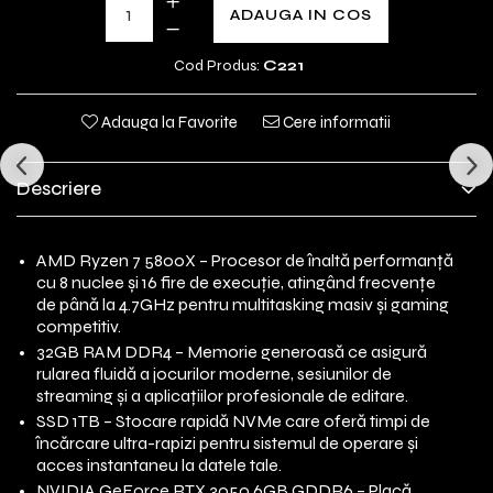
ADAUGA IN COS
Cod Produs:
C221
Adauga la Favorite
Cere informatii
Descriere
AMD Ryzen 7 5800X – Procesor de înaltă performanță
cu 8 nuclee și 16 fire de execuție, atingând frecvențe
de până la 4.7GHz pentru multitasking masiv și gaming
competitiv.
32GB RAM DDR4 – Memorie generoasă ce asigură
rularea fluidă a jocurilor moderne, sesiunilor de
streaming și a aplicațiilor profesionale de editare.
SSD 1TB – Stocare rapidă NVMe care oferă timpi de
încărcare ultra-rapizi pentru sistemul de operare și
acces instantaneu la datele tale.
NVIDIA GeForce RTX 3050 6GB GDDR6 – Placă