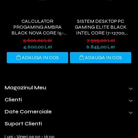
CALCULATOR
SISTEM DESKTOP PC
PROGAMING AMBRA
GAMING ELITE BLACK
BLACK NOVA CORE I5-
INTEL CORE I7-12700,
9400, 32GB DDR4, 1TB SSD,
32GB RAM DDR4, 2TB SSD,
5.600,00 Lei
7.595,00 Lei
RTX 3050 6GB, WIFI 6,
PLACĂ VIDEO RTX 5060 TI
S
4.600,00 Lei
6.845,00 Lei
WINDOWS 11 HOME
8GB GDDR6, WI-FI 6,
WINDOWS 11
ADAUGA IN COS
ADAUGA IN COS
Magazinul Meu
Clienti
Date Comerciale
Suport Clienti
Luni - Vineri 09:00 - 16:00