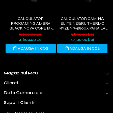
CALCULATOR
CALCULATOR GAMING
PROGAMING AMBRA
ELITE NEGRU THERMO
BLACK NOVA CORE I5-
RYZEN 7-5800X PANA LA
9400, 32GB DDR4, 1TB SSD,
4.7GHZ, 32GB DDR4, 1TB
5.600,00 Lei
5.890,00 Lei
RTX 3050 6GB, WIFI 6,
SSD, RTX5060 8GB GDDR7,
G
4.600,00 Lei
5.300,00 Lei
WINDOWS 11 HOME
WINDOWS 11, WI-FI 6
ADAUGA IN COS
ADAUGA IN COS
Magazinul Meu
Clienti
Date Comerciale
Suport Clienti