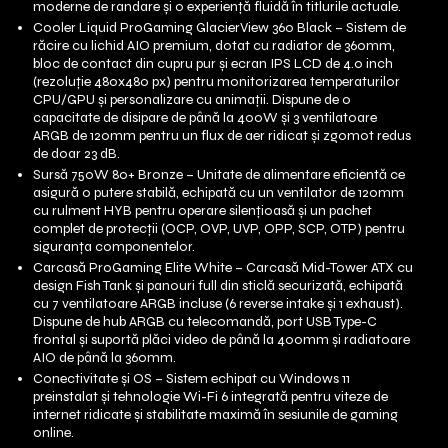
moderne de randare și o experiență fluidă în titlurile actuale.
Cooler Liquid ProGaming GlacierView 360 Black – Sistem de
răcire cu lichid AIO premium, dotat cu radiator de 360mm,
bloc de contact din cupru pur și ecran IPS LCD de 4.0 inch
(rezoluție 480x480 px) pentru monitorizarea temperaturilor
CPU/GPU și personalizare cu animații. Dispune de o
capacitate de disipare de până la 400W și 3 ventilatoare
ARGB de 120mm pentru un flux de aer ridicat și zgomot redus
de doar 23 dB.
Sursă 750W 80+ Bronze – Unitate de alimentare eficientă ce
asigură o putere stabilă, echipată cu un ventilator de 120mm
cu rulment HYB pentru operare silențioasă și un pachet
complet de protecții (OCP, OVP, UVP, OPP, SCP, OTP) pentru
siguranța componentelor.
Carcasă ProGaming Elite White – Carcasă Mid-Tower ATX cu
design Fish Tank și panouri full din sticlă securizată, echipată
cu 7 ventilatoare ARGB incluse (6 reverse intake și 1 exhaust).
Dispune de hub ARGB cu telecomandă, port USB Type-C
frontal și suportă plăci video de până la 400mm și radiatoare
AIO de până la 360mm.
Conectivitate și OS – Sistem echipat cu Windows 11
preinstalat și tehnologie Wi-Fi 6 integrată pentru viteze de
internet ridicate și stabilitate maximă în sesiunile de gaming
online.