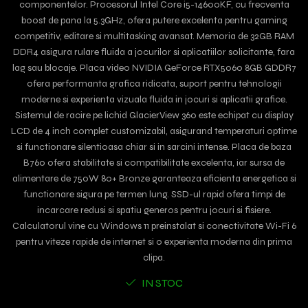
componentelor. Procesorul Intel Core i5-14600KF, cu frecventa
boost de pana la 5.3GHz, ofera putere excelenta pentru gaming
competitiv, editare si multitasking avansat. Memoria de 32GB RAM
DDR4 asigura rulare fluida a jocurilor si aplicatiilor solicitante, fara
lag sau blocaje. Placa video NVIDIA GeForce RTX5060 8GB GDDR7
ofera performanta grafica ridicata, suport pentru tehnologii
moderne si experienta vizuala fluida in jocuri si aplicatii grafice.
Sistemul de racire pe lichid GlacierView 360 este echipat cu display
LCD de 4 inch complet customizabil, asigurand temperaturi optime
si functionare silentioasa chiar si in sarcini intense. Placa de baza
B760 ofera stabilitate si compatibilitate excelenta, iar sursa de
alimentare de 750W 80+ Bronze garanteaza eficienta energetica si
functionare sigura pe termen lung. SSD-ul rapid ofera timpi de
incarcare redusi si spatiu generos pentru jocuri si fisiere.
Calculatorul vine cu Windows 11 preinstalat si conectivitate Wi-Fi 6
pentru viteze rapide de internet si o experienta moderna din prima
clipa.
IN STOC