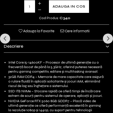
ADAUGA IN COS
Cod Produs:
C340
Adauga la Favorite
Cere informatii
Descriere
Intel Core i5-14600KF – Procesor de ultimă generație cu o
frecvență boost de până la 5.3GHz, oferind puterea necesară
pentru gaming competitiv, editare și multitasking avansat.
32GB RAM DDR4 – Memorie de mare capacitate care asigură
o rulare fluidă în aplicații solicitante și jocuri AAA, eliminând
riscul de lag sau înghețare a sistemului.
SSD 1TB NVMe – Stocare rapidă ce oferă timpi de încărcare
extrem de scurți pentru sistemul de operare, aplicații și jocuri.
NVIDIA GeForce RTX 5060 8GB GDDR7 – Placă video de
ultimă generație ce oferă performanță excelentă în gaming
la rezoluție 1080p și 1440p, cu suport pentru tehnologii