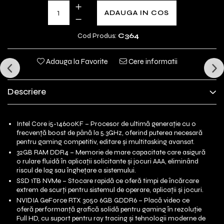
ADAUGA IN COS
Cod Produs:
C364
Adauga la Favorite
Cere informatii
Descriere
Intel Core i5-14600KF – Procesor de ultimă generație cu o
frecvență boost de până la 5.3GHz, oferind puterea necesară
pentru gaming competitiv, editare și multitasking avansat.
32GB RAM DDR4 – Memorie de mare capacitate care asigură
o rulare fluidă în aplicații solicitante și jocuri AAA, eliminând
riscul de lag sau înghețare a sistemului.
SSD 1TB NVMe – Stocare rapidă ce oferă timpi de încărcare
extrem de scurți pentru sistemul de operare, aplicații și jocuri.
NVIDIA GeForce RTX 3050 6GB GDDR6 – Placă video ce
oferă performanță grafică solidă pentru gaming în rezoluție
Full HD, cu suport pentru ray tracing și tehnologii moderne de