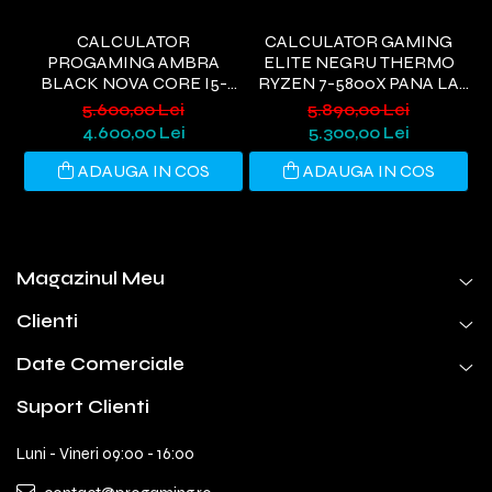
CALCULATOR
CALCULATOR GAMING
PROGAMING AMBRA
ELITE NEGRU THERMO
BLACK NOVA CORE I5-
RYZEN 7-5800X PANA LA
9400, 32GB DDR4, 1TB SSD,
4.7GHZ, 32GB DDR4, 1TB
5.600,00 Lei
5.890,00 Lei
RTX 3050 6GB, WIFI 6,
SSD, RTX5060 8GB GDDR7,
G
4.600,00 Lei
5.300,00 Lei
WINDOWS 11 HOME
WINDOWS 11, WI-FI 6
ADAUGA IN COS
ADAUGA IN COS
Magazinul Meu
Clienti
Date Comerciale
Suport Clienti
Luni - Vineri 09:00 - 16:00