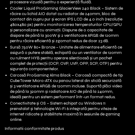
procesare vizuală pentru o experiență fluidă.
Cooler Liquid ProGaming GlacierView 240 Black – Sistem de
răcire cu lichid AIO dotat cu radiator de 240mm, bloc de
contact din cupru pur și ecran IPS LCD de 4.0 inch (rezoluție
480x480 px) pentru monitorizarea temperaturilor CPU/GPU
și personalizare cu animații. Dispune de o capacitate de
disipare de până la 300W și 2 ventilatoare ARGB de 120mm
pentru răcire eficientă și zgomot redus de doar 23 dB.
Sursă 750W 80+ Bronze – Unitate de alimentare eficientă ce
asigură o putere stabilă, echipată cu un ventilator de 120mm
cu rulment HYB pentru operare silențioasă și un pachet
complet de protecții (OCP, OVP, UVP, OPP, SCP, OTP) pentru
siguranța componentelor.
Carcasă ProGaming Alma Black – Carcasă compactă de tip
Cube Tower Micro-ATX cu panou lateral din sticlă securizată
și 3 ventilatoare ARGB de 120mm incluse. Suportă plăci video
de până la 320mm și radiatoare AIO de până la 240mm,
ideală pentru un sistem performant într-un format redus.
Conectivitate și OS – Sistem echipat cu Windows 11
preinstalat și tehnologie Wi-Fi 6 integrată pentru viteze de
internet ridicate și stabilitate maximă în sesiunile de gaming
online.
Informatii conformitate produs