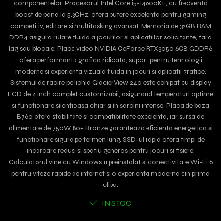
componentelor. Procesorul Intel Core i5-14600KF, cu frecventa
boost de pana la 5.3GHz, ofera putere excelenta pentru gaming
competitiv, editare si multitasking avansat. Memoria de 32GB RAM
DDR4 asigura rulare fluida a jocurilor si aplicatiilor solicitante, fara
lag sau blocaje. Placa video NVIDIA GeForce RTX3050 6GB GDDR6
ofera performanta grafica ridicata, suport pentru tehnologii
moderne si experienta vizuala fluida in jocuri si aplicatii grafice.
Sistemul de racire pe lichid GlacierView 240 este echipat cu display
LCD de 4 inch complet customizabil, asigurand temperaturi optime
si functionare silentioasa chiar si in sarcini intense. Placa de baza
B760 ofera stabilitate si compatibilitate excelenta, iar sursa de
alimentare de 750W 80+ Bronze garanteaza eficienta energetica si
functionare sigura pe termen lung. SSD-ul rapid ofera timpi de
incarcare redusi si spatiu generos pentru jocuri si fisiere.
Calculatorul vine cu Windows 11 preinstalat si conectivitate Wi-Fi 6
pentru viteze rapide de internet si o experienta moderna din prima
clipa.
IN STOC