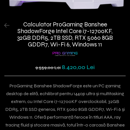
Calculator ProGaming Banshee
ShadowForge Intel Core i7-12700KF,
32GB DDR5, 2TB SSD, RTX 5060 8GB
GDDR7, Wi-Fi 6, Windows 11
8.420,00 Lei
9.559,00 Lei
ProGaming Banshee ShadowForge este un PC gaming
desktop de elită, echilibrat pentru 1440p ultra și multitasking
extrem, cu Intel Core i7-12700KF overclockabil, 32GB
DDR5, 2TB SSD generos, RTX 5060 8GB GDDR7, Wi-Fi 6 și
Windows 11. Oferă performanță feroce în titluri AAA, ray
tracing fluid și stocare masivă, totul într-o carcasă Banshee