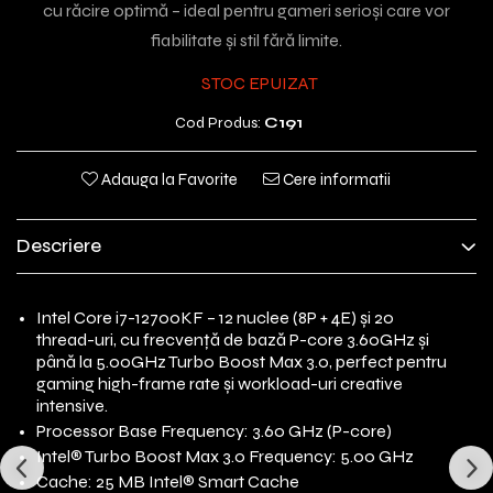
cu răcire optimă – ideal pentru gameri serioși care vor
fiabilitate și stil fără limite.
STOC EPUIZAT
Cod Produs:
C191
Adauga la Favorite
Cere informatii
Descriere
Intel Core i7-12700KF – 12 nuclee (8P + 4E) și 20
thread-uri, cu frecvență de bază P-core 3.60GHz și
până la 5.00GHz Turbo Boost Max 3.0, perfect pentru
gaming high-frame rate și workload-uri creative
intensive.
Processor Base Frequency: 3.60 GHz (P-core)
Intel® Turbo Boost Max 3.0 Frequency: 5.00 GHz
Cache: 25 MB Intel® Smart Cache