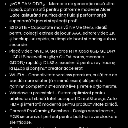
32GB RAM DDR5 – Memorie de generație nouă ultra-
rapidă, optimizată pentru platforme moderne Alder
Lake, asigurând multitasking fluid și performanță
superioară în jocuri și aplicații profi.
SSD 2TB – Capacitate masivă NVMe Gen4, ideală
pentru colecții extinse de jocuri AAA, editare video 4K
și backup-uri rapide, cu timpi de boot și loading sub 10
secunde.
Placă video NVIDIA GeForce RTX 5060 8GB GDDR7
– GPU Blackwell cu 3840 CUDA cores, memorie
GDDR7 rapidă și DLSS 4, excelentă pentru ray tracing
la 1440p și conținut creator accelerat.
Wi-Fi 6 – Conectivitate wireless premium, cu lățime de
bandă mare și latență minimă, esențială pentru
gaming competitiv, streaming live și rețele aglomerate.
Windows 11 preinstalat – Sistem optimizat pentru
arhitectura hibridă Intel, cu suport DirectStorage, Auto
HDR și interfață modernă pentru productivitate zilnică.
Carcasă ProGaming Banshee – Design aerodinamic ,
RGB sincronizat, perfect pentru build-uri overclockate
silențioase.