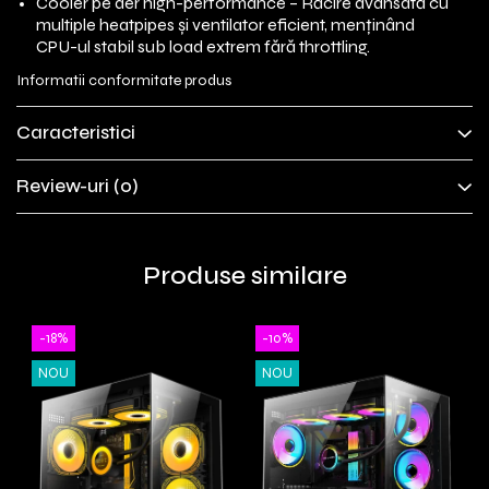
Cooler pe aer high-performance – Răcire avansată cu
multiple heatpipes și ventilator eficient, menținând
CPU-ul stabil sub load extrem fără throttling.
Informatii conformitate produs
Caracteristici
Review-uri
(0)
Produse similare
-18%
-10%
NOU
NOU