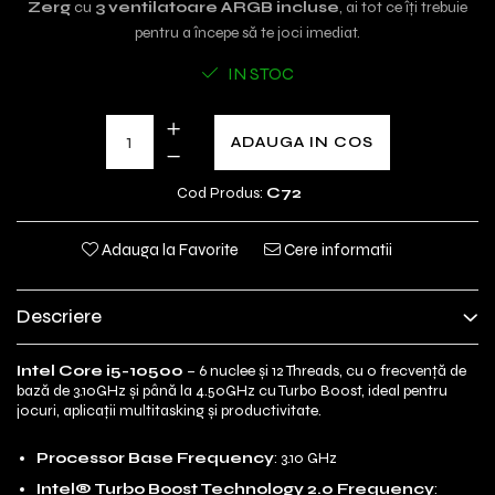
Zerg
cu
3 ventilatoare ARGB incluse
, ai tot ce îți trebuie
pentru a începe să te joci imediat.
IN STOC
ADAUGA IN COS
Cod Produs:
C72
Adauga la Favorite
Cere informatii
Descriere
Intel Core i5-10500
– 6 nuclee și 12 Threads, cu o frecvență de
bază de 3.10GHz și până la 4.50GHz cu Turbo Boost, ideal pentru
jocuri, aplicații multitasking și productivitate.
Processor Base Frequency
: 3.10 GHz
Intel® Turbo Boost Technology 2.0 Frequency
: