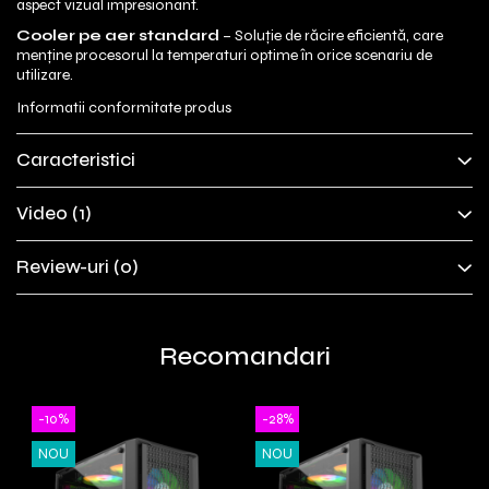
aspect vizual impresionant.
Cooler pe aer standard
– Soluție de răcire eficientă, care
menține procesorul la temperaturi optime în orice scenariu de
utilizare.
Informatii conformitate produs
Caracteristici
Video
(1)
Review-uri
(0)
Recomandari
-10%
-28%
NOU
NOU