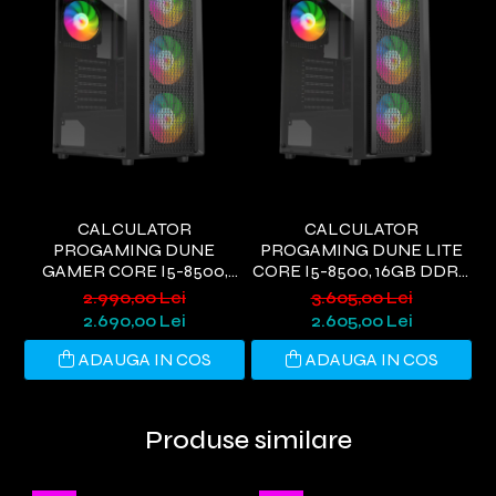
CALCULATOR
CALCULATOR
PROGAMING DUNE
PROGAMING DUNE LITE
P
GAMER CORE I5-8500,
CORE I5-8500, 16GB DDR4,
L
16GB DDR4, 480GB SSD,
480GB SSD, RX580 8GB,
2.990,00 Lei
3.605,00 Lei
GTX 1660S 6GB, WIFI 6,
WIFI 6, WINDOWS 11
8
2.690,00 Lei
2.605,00 Lei
WINDOWS 11
ADAUGA IN COS
ADAUGA IN COS
Produse similare