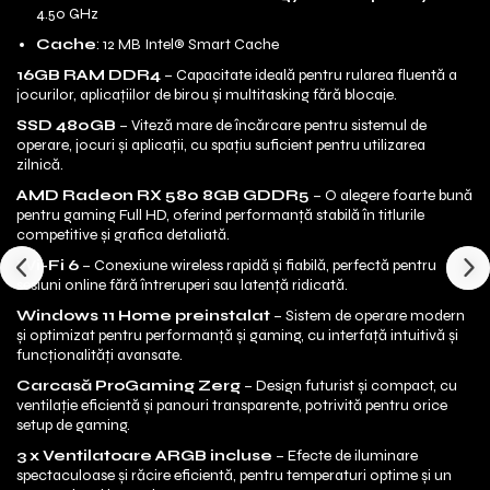
4.50 GHz
Cache
: 12 MB Intel® Smart Cache
16GB RAM DDR4
– Capacitate ideală pentru rularea fluentă a
jocurilor, aplicațiilor de birou și multitasking fără blocaje.
SSD 480GB
– Viteză mare de încărcare pentru sistemul de
operare, jocuri și aplicații, cu spațiu suficient pentru utilizarea
zilnică.
AMD Radeon RX 580 8GB GDDR5
– O alegere foarte bună
pentru gaming Full HD, oferind performanță stabilă în titlurile
competitive și grafica detaliată.
Wi-Fi 6
– Conexiune wireless rapidă și fiabilă, perfectă pentru
sesiuni online fără întreruperi sau latență ridicată.
Windows 11 Home preinstalat
– Sistem de operare modern
și optimizat pentru performanță și gaming, cu interfață intuitivă și
funcționalități avansate.
Carcasă ProGaming Zerg
– Design futurist și compact, cu
ventilație eficientă și panouri transparente, potrivită pentru orice
setup de gaming.
3 x Ventilatoare ARGB incluse
– Efecte de iluminare
spectaculoase și răcire eficientă, pentru temperaturi optime și un