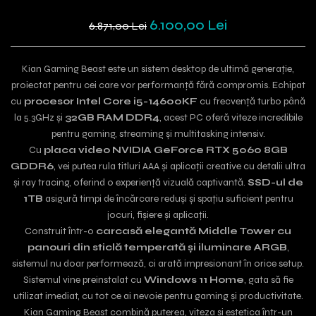
6.100,00 Lei
6.871,00 Lei
Kian Gaming Beast este un sistem desktop de ultimă generație,
proiectat pentru cei care vor performanță fără compromis. Echipat
cu
procesor Intel Core i5-14600KF
cu frecvență turbo până
la 5.3GHz și
32GB RAM DDR4
, acest PC oferă viteze incredibile
pentru gaming, streaming și multitasking intensiv.
Cu
placa video NVIDIA GeForce RTX 5060 8GB
GDDR6
, vei putea rula titluri AAA și aplicații creative cu detalii ultra
și ray tracing, oferind o experiență vizuală captivantă.
SSD-ul de
1TB
asigură timpi de încărcare reduși și spațiu suficient pentru
jocuri, fișiere și aplicații.
Construit într-o
carcasă elegantă Middle Tower cu
panouri din sticlă temperată și iluminare ARGB
,
sistemul nu doar performează, ci arată impresionant în orice setup.
Sistemul vine preinstalat cu
Windows 11 Home
, gata să fie
utilizat imediat, cu tot ce ai nevoie pentru gaming și productivitate.
Kian Gaming Beast combină puterea, viteza și estetica într-un