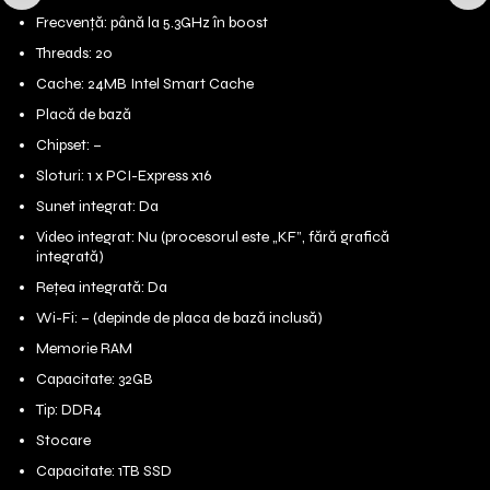
Frecvență: până la 5.3GHz în boost
Threads: 20
Cache: 24MB Intel Smart Cache
Placă de bază
Chipset: –
Sloturi: 1 x PCI-Express x16
Sunet integrat: Da
Video integrat: Nu (procesorul este „KF”, fără grafică
integrată)
Rețea integrată: Da
Wi-Fi: – (depinde de placa de bază inclusă)
Memorie RAM
Capacitate: 32GB
Tip: DDR4
Stocare
Capacitate: 1TB SSD