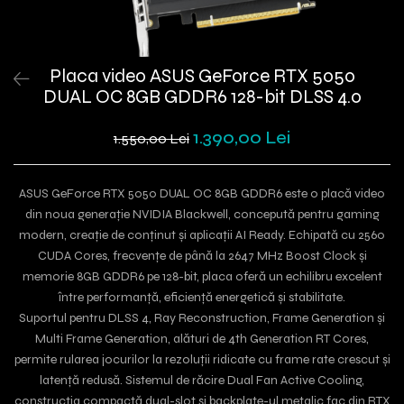
Placa video ASUS GeForce RTX 5050
DUAL OC 8GB GDDR6 128-bit DLSS 4.0
1.390,00 Lei
1.550,00 Lei
ASUS GeForce RTX 5050 DUAL OC 8GB GDDR6 este o placă video
din noua generație NVIDIA Blackwell, concepută pentru gaming
modern, creație de conținut și aplicații AI Ready. Echipată cu 2560
CUDA Cores, frecvențe de până la 2647 MHz Boost Clock și
memorie 8GB GDDR6 pe 128-bit, placa oferă un echilibru excelent
între performanță, eficiență energetică și stabilitate.
Suportul pentru DLSS 4, Ray Reconstruction, Frame Generation și
Multi Frame Generation, alături de 4th Generation RT Cores,
permite rularea jocurilor la rezoluții ridicate cu frame rate crescut și
latență redusă. Sistemul de răcire Dual Fan Active Cooling,
construcția compactă dual-slot și backplate-ul metalic fac din RTX