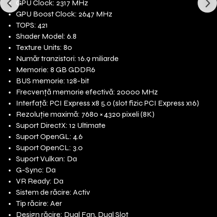
GPU Clock: 2317 MHz
GPU Boost Clock: 2647 MHz
TOPS: 421
Shader Model: 6.8
Texture Units: 80
Număr tranzistori: 16.9 miliarde
Memorie: 8 GB GDDR6
BUS memorie: 128-bit
Frecvență memorie efectivă: 20000 MHz
Interfață: PCI Express x8 5.0 (slot fizic PCI Express x16)
Rezoluție maximă: 7680 × 4320 pixeli (8K)
Suport DirectX: 12 Ultimate
Suport OpenGL: 4.6
Suport OpenCL: 3.0
Suport Vulkan: Da
G-Sync: Da
VR Ready: Da
Sistem de răcire: Activ
Tip răcire: Aer
Design răcire: Dual Fan, Dual Slot