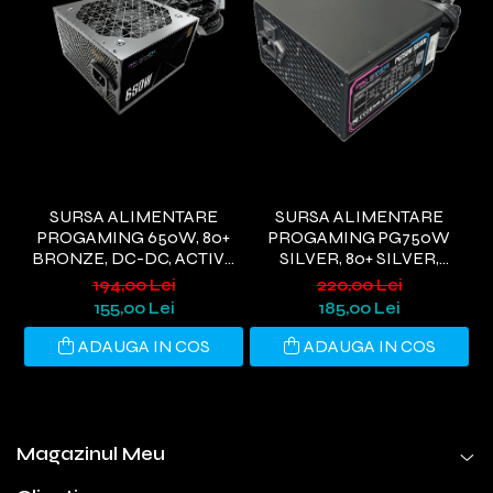
SURSA ALIMENTARE
SURSA ALIMENTARE
PROGAMING 650W, 80+
PROGAMING PG750W
BRONZE, DC-DC, ACTIVE
SILVER, 80+ SILVER,
G
PFC,NEGRU
ACTIVE PFC, ULTRA QUIET,
WI
194,00 Lei
220,00 Lei
NEGRU
155,00 Lei
185,00 Lei
ADAUGA IN COS
ADAUGA IN COS
Magazinul Meu