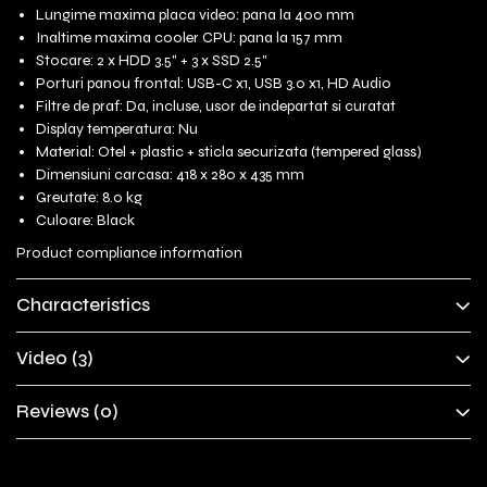
Lungime maxima placa video: pana la 400 mm
Inaltime maxima cooler CPU: pana la 157 mm
Stocare: 2 x HDD 3.5" + 3 x SSD 2.5"
Porturi panou frontal: USB-C x1, USB 3.0 x1, HD Audio
Filtre de praf: Da, incluse, usor de indepartat si curatat
Display temperatura: Nu
Material: Otel + plastic + sticla securizata (tempered glass)
Dimensiuni carcasa: 418 x 280 x 435 mm
Greutate: 8.0 kg
Culoare: Black
Product compliance information
Characteristics
Video
(3)
Reviews
(0)