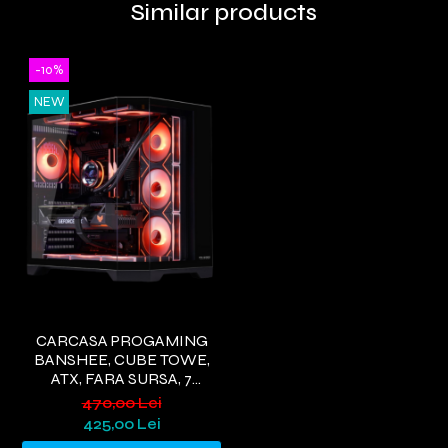
Similar products
-10%
NEW
CARCASA PROGAMING
BANSHEE, CUBE TOWE,
ATX, FARA SURSA, 7
VENTILATOARE ARGB,
470,00 Lei
NEGRU
425,00 Lei