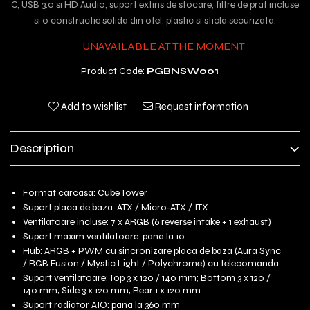
C, USB 3.0 si HD Audio, suport extins de stocare, filtre de praf incluse
si o constructie solida din otel, plastic si sticla securizata.
UNAVAILABLE AT THE MOMENT
Product Code:
PGBNSW001
Add to wishlist
Request information
Description
Format carcasa: Cube Tower
Suport placa de baza: ATX / Micro-ATX / ITX
Ventilatoare incluse: 7 x ARGB (6 reverse intake + 1 exhaust)
Suport maxim ventilatoare: pana la 10
Hub: ARGB + PWM cu sincronizare placa de baza (Aura Sync
/ RGB Fusion / Mystic Light / Polychrome) cu telecomanda
Suport ventilatoare: Top 3 x 120 / 140 mm; Bottom 3 x 120 /
140 mm; Side 3 x 120 mm; Rear 1 x 120 mm
Suport radiator AIO: pana la 360 mm