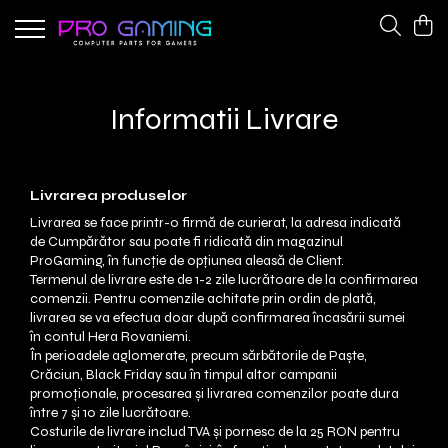
Componente Gaming
Periferice Gaming
Coolere CPU
Tastaturi
Informatii Livrare
Placi de retea
Ventilatoare
Surse alimentare
Livrarea produselor
Livrarea se face printr-o firmă de curierat, la adresa indicată
de Cumpărător sau poate fi ridicată din magazinul
ProGaming, în funcție de opțiunea aleasă de Client.
Termenul de livrare este de 1-2 zile lucrătoare de la confirmarea
comenzii. Pentru comenzile achitate prin ordin de plată,
livrarea se va efectua doar după confirmarea încasării sumei
în contul Hera Rovaniemi.
În perioadele aglomerate, precum sărbătorile de Paște,
Crăciun, Black Friday sau în timpul altor campanii
promoționale, procesarea și livrarea comenzilor poate dura
între 7 și 10 zile lucrătoare.
Costurile de livrare includ TVA și pornesc de la 25 RON pentru