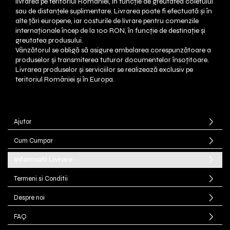
livrarea pe teritoriul României, în funcție de greutatea coletului
sau de distanțele suplimentare. Livrarea poate fi efectuată și în
alte țări europene, iar costurile de livrare pentru comenzile
internaționale încep de la 100 RON, în funcție de destinație și
greutatea produsului.
Vânzătorul se obligă să asigure ambalarea corespunzătoare a
produselor și transmiterea tuturor documentelor însoțitoare.
Livrarea produselor și serviciilor se realizează exclusiv pe
teritoriul României și în Europa.
Ajutor
Cum Cumpar
Informatii Livrare
Termeni si Conditii
Despre noi
FAQ