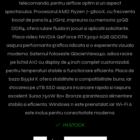
telecomanda, pentru airflow optim si un aspect
spectaculos. Procesorul AMD Ryzen 7-5800X, cu frecventa
boost de pana la 4.7GHz, impreuna cu memoria 32GB
DDR4, ofera rulare fluida in jocuri si aplicatii solicitante.
Placa video NVIDIA GeForce RTX3050 6GB GDDR6
asigura performanta grafica ridicata si o experienta vizuala
moderna. Sistemul foloseste GlacierView240, adica racire
pe lichid AIO cu display de 4 inch complet customizabil,
pentru temperaturi stabile si functionare eficienta. Placa de
baza B55M K ofera stabilitate si compatibilitate buna, iar
stocarea pe 2TB SSD asigura incarcare rapida si raspuns
excelent. Sursa 750W 80+ Bronze garanteaza alimentare
stabila si eficienta. Windows 11 este preinstalat, iar Wi-Fi 6
este inclus pentru conectivitate moderna.
IN STOCK