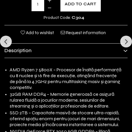
ADD TO CART
Product Code:
C304
Add to wishlist
Request information
Description
AMD Ryzen 7 5800X – Procesor de înaltă performanță
cu 8 nuclee și 16 fire de execuție, atingând frecvențe
de până la 4.7GHz pentru multitasking masiv și gaming
competitiv.
32GB RAM DDR4 – Memorie generoasă ce asigură
rularea fluidă a jocurilor moderne, sesiunilor de
streaming și a aplicațiilor profesionale de editare.
SSD 2TB – Capacitate masivă de stocare ultra-rapidă,
oferind spațiu enorm pentru jocuri de mari dimensiuni,
proiecte media și încărcarea instantanee a sistemului.
NVIDIA GeForce RTX 3050 6GB GDDR6 – Placă