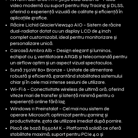
video modernă cu suport pentru Ray Tracing și DLSS,
oferind o experiență vizuală de calitate și eficiență în
aplicațiile grafice.
Răcire Lichid GlacierView240 AIO – Sistem de răcire
dual-radiator dotat cu un display LCD de 4 inch
complet customizabil, ideal pentru monitorizare și
personalizare unică.
Carcasă Ambra Alb – Design elegant și luminos,
echipat cu 5 ventilatoare ARGB și telecomandă pentru
un airflow optim și un aspect vizual spectaculos.
Sursă 750W 80+ Bronze – Unitate de alimentare
robustă și eficientă, garantând stabilitatea sistemului
chiar și în cele mai intense sesiuni de utilizare.
Wi-Fi 6 – Conectivitate wireless de ultimă oră, oferind
viteze mari de transfer și latență minimă pentru o
experiență online fără lag.
Windows 11 Preinstalat – Cel mai nou sistem de
operare Microsoft, optimizat pentru gaming și
productivitate, gata de utilizare imediat după pornire.
Placă de bază B550M K – Platformă solidă ce oferă
stabilitate maximă, suport pentru PCIe 4.0 și