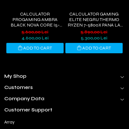
CALCULATOR
CALCULATOR GAMING
PROGAMING AMBRA
ELITE NEGRU THERMO
I
BLACK NOVA CORE I5-
RYZEN 7-5800X PANA LA
9400, 32GB DDR4, 1TB SSD,
4.7GHZ, 32GB DDR4, 1TB
6
5.600,00 Lei
5.890,00 Lei
RTX 3050 6GB, WIFI 6,
SSD, RTX5060 8GB GDDR7,
4.600,00 Lei
5.300,00 Lei
WINDOWS 11 HOME
WINDOWS 11, WI-FI 6
ADD TO CART
ADD TO CART
My Shop
Customers
Company Data
Customer Support
Array