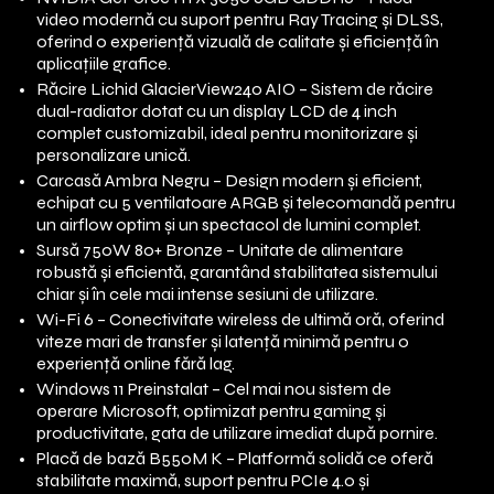
video modernă cu suport pentru Ray Tracing și DLSS,
oferind o experiență vizuală de calitate și eficiență în
aplicațiile grafice.
Răcire Lichid GlacierView240 AIO – Sistem de răcire
dual-radiator dotat cu un display LCD de 4 inch
complet customizabil, ideal pentru monitorizare și
personalizare unică.
Carcasă Ambra Negru – Design modern și eficient,
echipat cu 5 ventilatoare ARGB și telecomandă pentru
un airflow optim și un spectacol de lumini complet.
Sursă 750W 80+ Bronze – Unitate de alimentare
robustă și eficientă, garantând stabilitatea sistemului
chiar și în cele mai intense sesiuni de utilizare.
Wi-Fi 6 – Conectivitate wireless de ultimă oră, oferind
viteze mari de transfer și latență minimă pentru o
experiență online fără lag.
Windows 11 Preinstalat – Cel mai nou sistem de
operare Microsoft, optimizat pentru gaming și
productivitate, gata de utilizare imediat după pornire.
Placă de bază B550M K – Platformă solidă ce oferă
stabilitate maximă, suport pentru PCIe 4.0 și