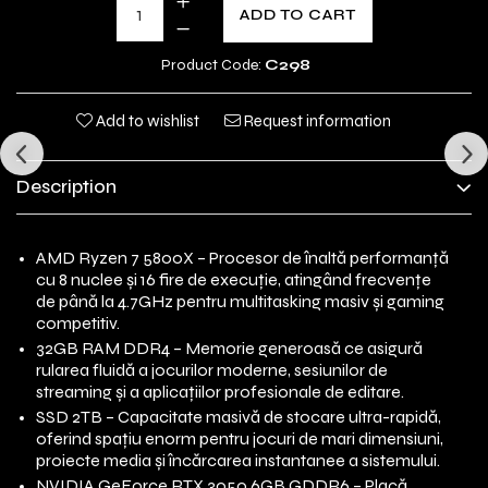
ADD TO CART
Product Code:
C298
Add to wishlist
Request information
Description
AMD Ryzen 7 5800X – Procesor de înaltă performanță
cu 8 nuclee și 16 fire de execuție, atingând frecvențe
de până la 4.7GHz pentru multitasking masiv și gaming
competitiv.
32GB RAM DDR4 – Memorie generoasă ce asigură
rularea fluidă a jocurilor moderne, sesiunilor de
streaming și a aplicațiilor profesionale de editare.
SSD 2TB – Capacitate masivă de stocare ultra-rapidă,
oferind spațiu enorm pentru jocuri de mari dimensiuni,
proiecte media și încărcarea instantanee a sistemului.
NVIDIA GeForce RTX 3050 6GB GDDR6 – Placă