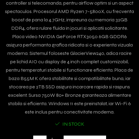
controller si telecomanda, pentru airflow optim si un aspect
spectaculos. Procesorul AMD Ryzen 7-5800X, cu frecventa
boost de pana la 4.7GHz, impreuna cu memoria 32GB
DDR4, ofera rulare fluida in jocuri si aplicatii solicitante.
Placa video NVIDIA GeForce RTX3050 6GB GDDR6
asigura performanta grafica ridicata si o experienta vizuala
moderna. Sistemul foloseste GlacierView240, adica racire
pe lichid AIO cu display de 4 inch complet customizabil,
pentru temperaturi stabile si functionare eficienta. Placa de
baza B55M K ofera stabilitate si compatibilitate buna, iar
stocarea pe 2TB SSD asigura incarcare rapida si raspuns
excelent. Sursa 750W 80+ Bronze garanteaza alimentare
stabila si eficienta. Windows 11 este preinstalat, iar Wi-Fi 6
este inclus pentru conectivitate moderna.
IN STOCK