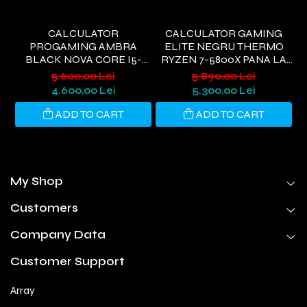
CALCULATOR
CALCULATOR GAMING
PROGAMING AMBRA
ELITE NEGRU THERMO
I
BLACK NOVA CORE I5-
RYZEN 7-5800X PANA LA
9400, 32GB DDR4, 1TB SSD,
4.7GHZ, 32GB DDR4, 1TB
6
5.600,00 Lei
5.890,00 Lei
RTX 3050 6GB, WIFI 6,
SSD, RTX5060 8GB GDDR7,
4.600,00 Lei
5.300,00 Lei
WINDOWS 11 HOME
WINDOWS 11, WI-FI 6
ADD TO CART
ADD TO CART
My Shop
Customers
Company Data
Customer Support
Array