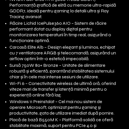
Performanță grafică de elită cu memorie ultra-rapidă
GDDR7, ideală pentru gaming la detalii ultra și Ray
Tracing avansat.
Răcire Lichid IcePulse360 AIO – Sistem de răcire
performant dotat cu display digital pentru
monitorizarea temperaturii în timp real, asigurând o
funcționare optimă.
Carcasă Elite Alb – Design elegant și luminos, echipat
cu 7 ventilatoare ARGB și telecomandă, asigurând un
airflow optim într-o estetică impecabilă.
Sursă 750W 80+ Bronze – Unitate de alimentare
robustă și eficientă, garantând stabilitatea sistemului
chiar și în cele mai intense sesiuni de utilizare.
Wi-Fi 6 – Conectivitate wireless de ultimă oră, oferind
viteze mari de transfer și latență minimă pentru o
experiență online fără lag.
Windows 11 Preinstalat – Cel mai nou sistem de
operare Microsoft, optimizat pentru gaming și
productivitate, gata de utilizare imediat după pornire.
Placă de bază B550M K – Platformă solidă ce oferă
stabilitate maximă, suport pentru PCIe 4.0 și