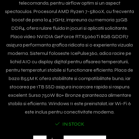
telecomanda, pentru airflow optim si un aspect
spectaculos. Procesorul AMD Ryzen 7-5800X, cu frecventa
boost de pana la 4.7GHz, impreuna cu memoria 32GB
DDR4, ofera rulare fluida in jocuri si aplicatii solicitante.
Placa video NVIDIA GeForce RTX5060Ti 8GB GDDR7
asigura performanta grafica ridicata si o experienta vizuala
moderna. Sistemul foloseste IcePulse360, adica racire pe
lichid AIO cu display digital pentru afisarea temperaturii,
pentru temperaturi stabile si functionare eficienta. Placa de
baza B55M K ofera stabilitate si compatibilitate buna, iar
stocarea pe 1TB SSD asigura incarcare rapida si raspuns
excelent. Sursa 750W 80+ Bronze garanteaza alimentare
stabila si eficienta. Windows 11 este preinstalat, iar Wi-Fi 6
este inclus pentru conectivitate moderna.
IN STOCK