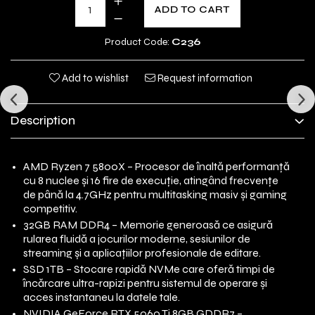
ADD TO CART
Product Code:
C236
Add to wishlist
Request information
Description
AMD Ryzen 7 5800X – Procesor de înaltă performanță
cu 8 nuclee și 16 fire de execuție, atingând frecvențe
de până la 4.7GHz pentru multitasking masiv și gaming
competitiv.
32GB RAM DDR4 – Memorie generoasă ce asigură
rularea fluidă a jocurilor moderne, sesiunilor de
streaming și a aplicațiilor profesionale de editare.
SSD 1TB – Stocare rapidă NVMe care oferă timpi de
încărcare ultra-rapizi pentru sistemul de operare și
acces instantaneu la datele tale.
NVIDIA GeForce RTX 5060 Ti 8GB GDDR7 –