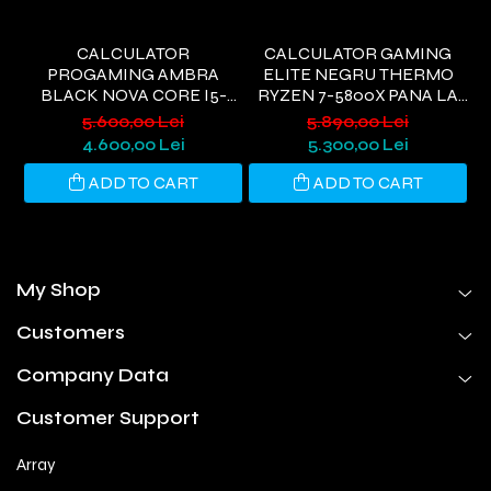
CALCULATOR
CALCULATOR GAMING
PROGAMING AMBRA
ELITE NEGRU THERMO
I
BLACK NOVA CORE I5-
RYZEN 7-5800X PANA LA
9400, 32GB DDR4, 1TB SSD,
4.7GHZ, 32GB DDR4, 1TB
6
5.600,00 Lei
5.890,00 Lei
RTX 3050 6GB, WIFI 6,
SSD, RTX5060 8GB GDDR7,
4.600,00 Lei
5.300,00 Lei
WINDOWS 11 HOME
WINDOWS 11, WI-FI 6
ADD TO CART
ADD TO CART
My Shop
Customers
Company Data
Customer Support
Array