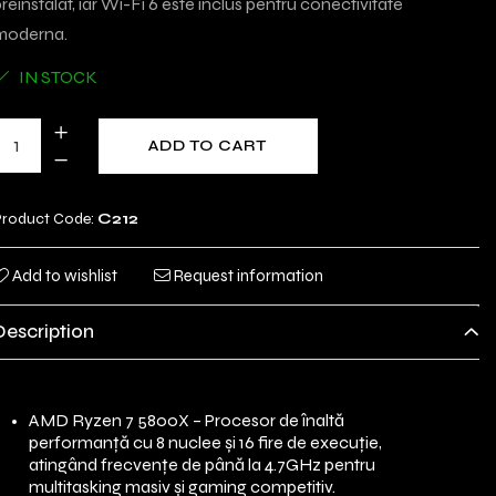
reinstalat, iar Wi-Fi 6 este inclus pentru conectivitate
moderna.
IN STOCK
ADD TO CART
roduct Code:
C212
Add to wishlist
Request information
Description
AMD Ryzen 7 5800X – Procesor de înaltă
performanță cu 8 nuclee și 16 fire de execuție,
atingând frecvențe de până la 4.7GHz pentru
multitasking masiv și gaming competitiv.