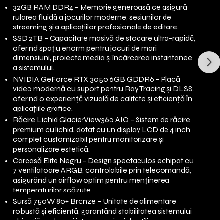
32GB RAM DDR4 – Memorie generoasă ce asigură
rularea fluidă a jocurilor moderne, sesiunilor de
streaming și a aplicațiilor profesionale de editare.
SSD 2TB – Capacitate masivă de stocare ultra-rapidă,
oferind spațiu enorm pentru jocuri de mari
dimensiuni, proiecte media și încărcarea instantanee
a sistemului.
NVIDIA GeForce RTX 3050 6GB GDDR6 – Placă
video modernă cu suport pentru Ray Tracing și DLSS,
oferind o experiență vizuală de calitate și eficiență în
aplicațiile grafice.
Răcire Lichid GlacierView360 AIO – Sistem de răcire
premium cu lichid, dotat cu un display LCD de 4 inch
complet customizabil pentru monitorizare și
personalizare estetică.
Carcasă Elite Negru – Design spectaculos echipat cu
7 ventilatoare ARGB, controlabile prin telecomandă,
asigurând un airflow optim pentru menținerea
temperaturilor scăzute.
Sursă 750W 80+ Bronze – Unitate de alimentare
robustă și eficientă, garantând stabilitatea sistemului