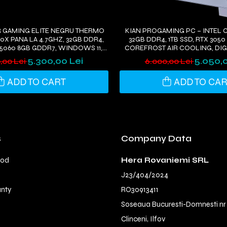
 GAMING ELITE NEGRU THERMO
KIAN PROGAMING PC – INTEL C
0X PANA LA 4.7GHZ, 32GB DDR4,
32GB DDR4, 1TB SSD, RTX 305
X5060 8GB GDDR7, WINDOWS 11,
COREFROST AIR COOLING, DIGI
WI-FI 6
WINDOWS 11
5.300,00 Lei
5.050,0
,00 Lei
6.000,00 Lei
ADD TO CART
ADD TO CA
s
Company Data
hod
Hera Rovaniemi SRL
J23/404/2024
anty
RO30913411
Soseaua Bucuresti-Domnesti nr
Clinceni, Ilfov