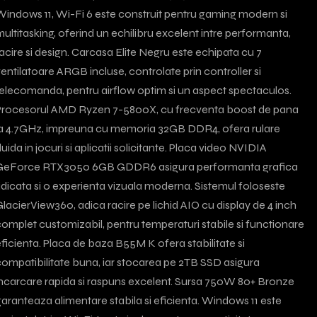
indows 11, Wi-Fi 6 este construit pentru gaming modern si
ultitasking, oferind un echilibru excelent intre performanta,
acire si design. Carcasa Elite Negru este echipata cu 7
entilatoare ARGB incluse, controlate prin controller si
elecomanda, pentru airflow optim si un aspect spectaculos.
Procesorul AMD Ryzen 7-5800X, cu frecventa boost de pana
la 4.7GHz, impreuna cu memoria 32GB DDR4, ofera rulare
luida in jocuri si aplicatii solicitante. Placa video NVIDIA
GeForce RTX3050 6GB GDDR6 asigura performanta grafica
idicata si o experienta vizuala moderna. Sistemul foloseste
lacierView360, adica racire pe lichid AIO cu display de 4 inch
omplet customizabil, pentru temperaturi stabile si functionare
ficienta. Placa de baza B55M K ofera stabilitate si
ompatibilitate buna, iar stocarea pe 2TB SSD asigura
ncarcare rapida si raspuns excelent. Sursa 750W 80+ Bronze
aranteaza alimentare stabila si eficienta. Windows 11 este