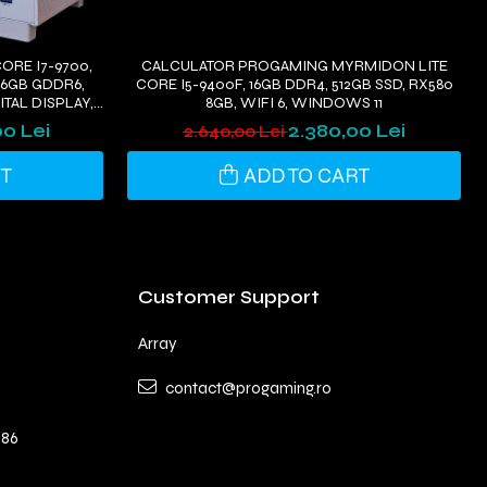
ORE I7-9700,
CALCULATOR PROGAMING MYRMIDON LITE
0 6GB GDDR6,
CORE I5-9400F, 16GB DDR4, 512GB SSD, RX580
TAL DISPLAY,
8GB, WIFI 6, WINDOWS 11
0 Lei
2.380,00 Lei
2.640,00 Lei
RT
ADD TO CART
Customer Support
Array
contact@progaming.ro
 86