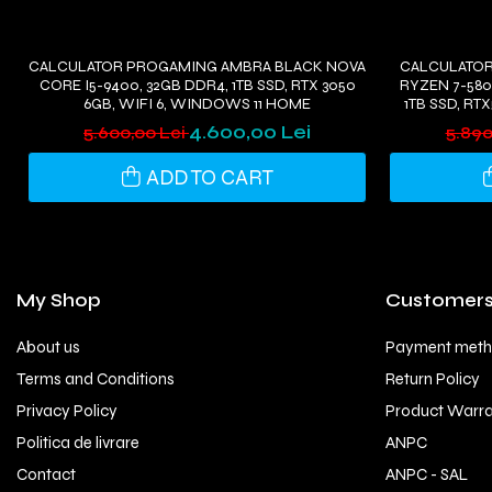
CALCULATOR PROGAMING AMBRA BLACK NOVA
CALCULATOR
CORE I5-9400, 32GB DDR4, 1TB SSD, RTX 3050
RYZEN 7-580
6GB, WIFI 6, WINDOWS 11 HOME
1TB SSD, RT
4.600,00 Lei
5.600,00 Lei
5.890
ADD TO CART
My Shop
Customer
About us
Payment met
Terms and Conditions
Return Policy
Privacy Policy
Product Warr
Politica de livrare
ANPC
Contact
ANPC - SAL