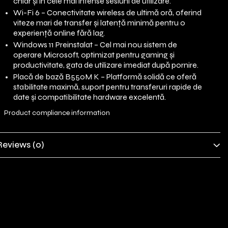
chiar și în cele mai intense sesiuni de utilizare.
Wi-Fi 6 – Conectivitate wireless de ultimă oră, oferind
viteze mari de transfer și latență minimă pentru o
experiență online fără lag.
Windows 11 Preinstalat – Cel mai nou sistem de
operare Microsoft, optimizat pentru gaming și
productivitate, gata de utilizare imediat după pornire.
Placă de bază B550M K – Platformă solidă ce oferă
stabilitate maximă, suport pentru transferuri rapide de
date și compatibilitate hardware excelentă.
Product compliance information
Reviews
(0)