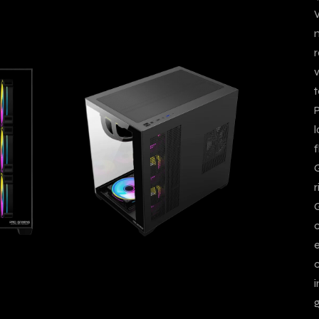
W
m
r
v
t
f
r
G
c
e
c
i
g