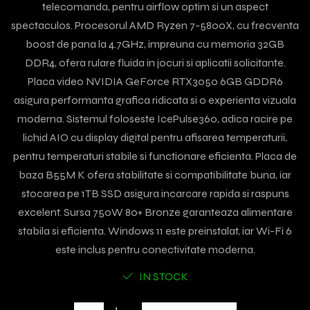
telecomanda, pentru airflow optim si un aspect
spectaculos. Procesorul AMD Ryzen 7-5800X, cu frecventa
boost de pana la 4.7GHz, impreuna cu memoria 32GB
DDR4, ofera rulare fluida in jocuri si aplicatii solicitante.
Placa video NVIDIA GeForce RTX3050 6GB GDDR6
asigura performanta grafica ridicata si o experienta vizuala
moderna. Sistemul foloseste IcePulse360, adica racire pe
lichid AIO cu display digital pentru afisarea temperaturii,
pentru temperaturi stabile si functionare eficienta. Placa de
baza B55M K ofera stabilitate si compatibilitate buna, iar
stocarea pe 1TB SSD asigura incarcare rapida si raspuns
excelent. Sursa 750W 80+ Bronze garanteaza alimentare
stabila si eficienta. Windows 11 este preinstalat, iar Wi-Fi 6
este inclus pentru conectivitate moderna.
IN STOCK