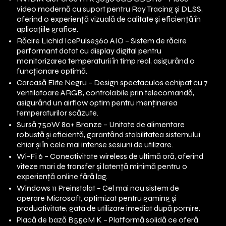
video modernă cu suport pentru Ray Tracing și DLSS,
oferind o experiență vizuală de calitate și eficiență în
aplicațiile grafice.
Răcire Lichid IcePulse360 AIO – Sistem de răcire
performant dotat cu display digital pentru
monitorizarea temperaturii în timp real, asigurând o
funcționare optimă.
Carcasă Elite Negru – Design spectaculos echipat cu 7
ventilatoare ARGB, controlabile prin telecomandă,
asigurând un airflow optim pentru menținerea
temperaturilor scăzute.
Sursă 750W 80+ Bronze – Unitate de alimentare
robustă și eficientă, garantând stabilitatea sistemului
chiar și în cele mai intense sesiuni de utilizare.
Wi-Fi 6 – Conectivitate wireless de ultimă oră, oferind
viteze mari de transfer și latență minimă pentru o
experiență online fără lag.
Windows 11 Preinstalat – Cel mai nou sistem de
operare Microsoft, optimizat pentru gaming și
productivitate, gata de utilizare imediat după pornire.
Placă de bază B550M K – Platformă solidă ce oferă