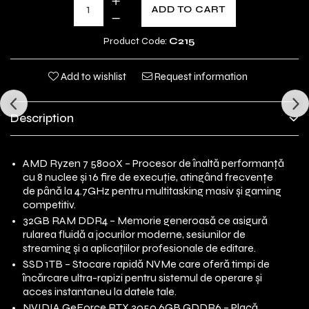
ADD TO CART
Product Code:
C215
Add to wishlist
Request information
Description
AMD Ryzen 7 5800X – Procesor de înaltă performanță
cu 8 nuclee și 16 fire de execuție, atingând frecvențe
de până la 4.7GHz pentru multitasking masiv și gaming
competitiv.
32GB RAM DDR4 – Memorie generoasă ce asigură
rularea fluidă a jocurilor moderne, sesiunilor de
streaming și a aplicațiilor profesionale de editare.
SSD 1TB – Stocare rapidă NVMe care oferă timpi de
încărcare ultra-rapizi pentru sistemul de operare și
acces instantaneu la datele tale.
NVIDIA GeForce RTX 3050 6GB GDDR6 – Placă