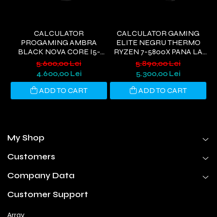
CALCULATOR
CALCULATOR GAMING
PROGAMING AMBRA
ELITE NEGRU THERMO
I
BLACK NOVA CORE I5-
RYZEN 7-5800X PANA LA
9400, 32GB DDR4, 1TB SSD,
4.7GHZ, 32GB DDR4, 1TB
6
5.600,00 Lei
5.890,00 Lei
RTX 3050 6GB, WIFI 6,
SSD, RTX5060 8GB GDDR7,
4.600,00 Lei
5.300,00 Lei
WINDOWS 11 HOME
WINDOWS 11, WI-FI 6
ADD TO CART
ADD TO CART
My Shop
Customers
Company Data
Customer Support
Array