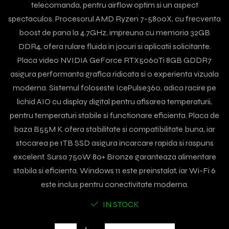
telecomanda, pentru airflow optim si un aspect
spectaculos. Procesorul AMD Ryzen 7-5800X, cu frecventa
boost de pana la 4.7GHz, impreuna cu memoria 32GB
DDR4, ofera rulare fluida in jocuri si aplicatii solicitante.
Placa video NVIDIA GeForce RTX5060Ti 8GB GDDR7
asigura performanta grafica ridicata si o experienta vizuala
moderna. Sistemul foloseste IcePulse360, adica racire pe
lichid AIO cu display digital pentru afisarea temperaturii,
pentru temperaturi stabile si functionare eficienta. Placa de
baza B55M K ofera stabilitate si compatibilitate buna, iar
stocarea pe 1TB SSD asigura incarcare rapida si raspuns
excelent. Sursa 750W 80+ Bronze garanteaza alimentare
stabila si eficienta. Windows 11 este preinstalat, iar Wi-Fi 6
este inclus pentru conectivitate moderna.
IN STOCK