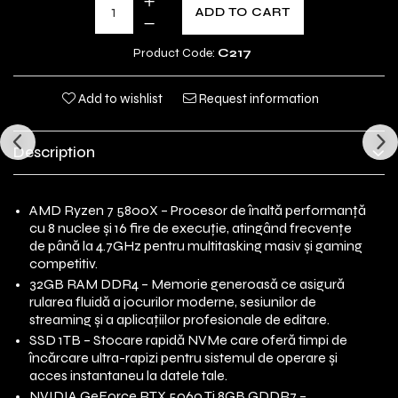
ADD TO CART
Product Code:
C217
Add to wishlist
Request information
Description
AMD Ryzen 7 5800X – Procesor de înaltă performanță
cu 8 nuclee și 16 fire de execuție, atingând frecvențe
de până la 4.7GHz pentru multitasking masiv și gaming
competitiv.
32GB RAM DDR4 – Memorie generoasă ce asigură
rularea fluidă a jocurilor moderne, sesiunilor de
streaming și a aplicațiilor profesionale de editare.
SSD 1TB – Stocare rapidă NVMe care oferă timpi de
încărcare ultra-rapizi pentru sistemul de operare și
acces instantaneu la datele tale.
NVIDIA GeForce RTX 5060 Ti 8GB GDDR7 –