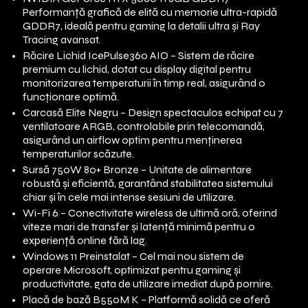
Performanță grafică de elită cu memorie ultra-rapidă
GDDR7, ideală pentru gaming la detalii ultra și Ray
Tracing avansat.
Răcire Lichid IcePulse360 AIO – Sistem de răcire
premium cu lichid, dotat cu display digital pentru
monitorizarea temperaturii în timp real, asigurând o
funcționare optimă.
Carcasă Elite Negru – Design spectaculos echipat cu 7
ventilatoare ARGB, controlabile prin telecomandă,
asigurând un airflow optim pentru menținerea
temperaturilor scăzute.
Sursă 750W 80+ Bronze – Unitate de alimentare
robustă și eficientă, garantând stabilitatea sistemului
chiar și în cele mai intense sesiuni de utilizare.
Wi-Fi 6 – Conectivitate wireless de ultimă oră, oferind
viteze mari de transfer și latență minimă pentru o
experiență online fără lag.
Windows 11 Preinstalat – Cel mai nou sistem de
operare Microsoft, optimizat pentru gaming și
productivitate, gata de utilizare imediat după pornire.
Placă de bază B550M K – Platformă solidă ce oferă