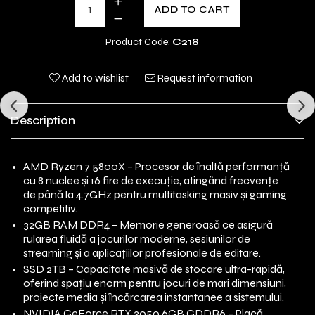
ADD TO CART
Product Code:
C218
Add to wishlist
Request information
Description
AMD Ryzen 7 5800X – Procesor de înaltă performanță
cu 8 nuclee și 16 fire de execuție, atingând frecvențe
de până la 4.7GHz pentru multitasking masiv și gaming
competitiv.
32GB RAM DDR4 – Memorie generoasă ce asigură
rularea fluidă a jocurilor moderne, sesiunilor de
streaming și a aplicațiilor profesionale de editare.
SSD 2TB – Capacitate masivă de stocare ultra-rapidă,
oferind spațiu enorm pentru jocuri de mari dimensiuni,
proiecte media și încărcarea instantanee a sistemului.
NVIDIA GeForce RTX 3050 6GB GDDR6 – Placă