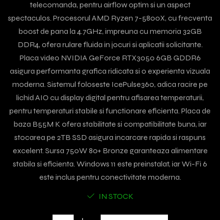
telecomanda, pentru airflow optim si un aspect
spectaculos. Procesorul AMD Ryzen 7-5800X, cu frecventa
boost de pana la 4.7GHz, impreuna cu memoria 32GB
DDR4, ofera rulare fluida in jocuri si aplicatii solicitante.
Placa video NVIDIA GeForce RTX3050 6GB GDDR6
asigura performanta grafica ridicata si o experienta vizuala
moderna. Sistemul foloseste IcePulse360, adica racire pe
lichid AIO cu display digital pentru afisarea temperaturii,
pentru temperaturi stabile si functionare eficienta. Placa de
baza B55M K ofera stabilitate si compatibilitate buna, iar
stocarea pe 2TB SSD asigura incarcare rapida si raspuns
excelent. Sursa 750W 80+ Bronze garanteaza alimentare
stabila si eficienta. Windows 11 este preinstalat, iar Wi-Fi 6
este inclus pentru conectivitate moderna.
IN STOCK