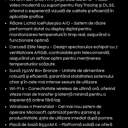
video modernă cu suport pentru Ray Tracing și DLSS,
oferind o experiență vizuală de calitate și eficiență în
aplicațiile grafice.
Răcire Lichid IcePulse360 AIO – Sistem de răcire
performant dotat cu display digital pentru
monitorizarea temperaturii în timp real, asigurând o
funcționare optimă.
Carcasă Elite Negru – Design spectaculos echipat cu 7
ventilatoare ARGB, controlabile prin telecomandă,
asigurând un airflow optim pentru menținerea
temperaturilor scăzute.
Sursă 750W 80+ Bronze – Unitate de alimentare
robustă și eficientă, garantând stabilitatea sistemului
chiar și în cele mai intense sesiuni de utilizare.
Wi-Fi 6 – Conectivitate wireless de ultimă oră, oferind
viteze mari de transfer și latență minimă pentru o
experiență online fără lag.
Windows 11 Preinstalat – Cel mai nou sistem de
operare Microsoft, optimizat pentru gaming și
productivitate, gata de utilizare imediat după pornire.
Placă de bază B550M K – Platformă solidă ce oferă