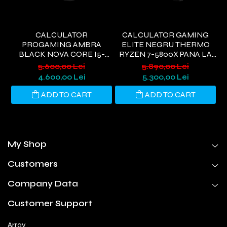
CALCULATOR
CALCULATOR GAMING
PROGAMING AMBRA
ELITE NEGRU THERMO
I
BLACK NOVA CORE I5-
RYZEN 7-5800X PANA LA
9400, 32GB DDR4, 1TB SSD,
4.7GHZ, 32GB DDR4, 1TB
6
5.600,00 Lei
5.890,00 Lei
RTX 3050 6GB, WIFI 6,
SSD, RTX5060 8GB GDDR7,
4.600,00 Lei
5.300,00 Lei
WINDOWS 11 HOME
WINDOWS 11, WI-FI 6
ADD TO CART
ADD TO CART
My Shop
Customers
Company Data
Customer Support
Array