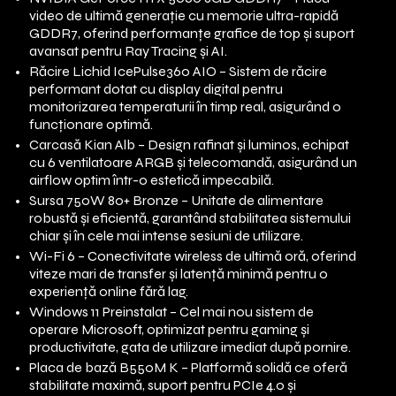
video de ultimă generație cu memorie ultra-rapidă
GDDR7, oferind performanțe grafice de top și suport
avansat pentru Ray Tracing și AI.
Răcire Lichid IcePulse360 AIO – Sistem de răcire
performant dotat cu display digital pentru
monitorizarea temperaturii în timp real, asigurând o
funcționare optimă.
Carcasă Kian Alb – Design rafinat și luminos, echipat
cu 6 ventilatoare ARGB și telecomandă, asigurând un
airflow optim într-o estetică impecabilă.
Sursa 750W 80+ Bronze – Unitate de alimentare
robustă și eficientă, garantând stabilitatea sistemului
chiar și în cele mai intense sesiuni de utilizare.
Wi-Fi 6 – Conectivitate wireless de ultimă oră, oferind
viteze mari de transfer și latență minimă pentru o
experiență online fără lag.
Windows 11 Preinstalat – Cel mai nou sistem de
operare Microsoft, optimizat pentru gaming și
productivitate, gata de utilizare imediat după pornire.
Placa de bază B550M K – Platformă solidă ce oferă
stabilitate maximă, suport pentru PCIe 4.0 și