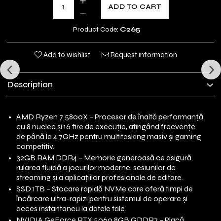
ADD TO CART
Product Code:
C265
Add to wishlist
Request information
Description
AMD Ryzen 7 5800X – Procesor de înaltă performanță
cu 8 nuclee și 16 fire de execuție, atingând frecvențe
de până la 4.7GHz pentru multitasking masiv și gaming
competitiv.
32GB RAM DDR4 – Memorie generoasă ce asigură
rularea fluidă a jocurilor moderne, sesiunilor de
streaming și a aplicațiilor profesionale de editare.
SSD 1TB – Stocare rapidă NVMe care oferă timpi de
încărcare ultra-rapizi pentru sistemul de operare și
acces instantaneu la datele tale.
NVIDIA GeForce RTX 5060 8GB GDDR7 – Placă