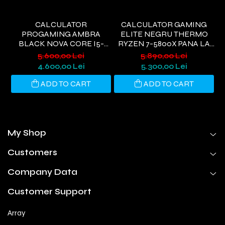
CALCULATOR
CALCULATOR GAMING
PROGAMING AMBRA
ELITE NEGRU THERMO
I
BLACK NOVA CORE I5-
RYZEN 7-5800X PANA LA
9400, 32GB DDR4, 1TB SSD,
4.7GHZ, 32GB DDR4, 1TB
6
5.600,00 Lei
5.890,00 Lei
RTX 3050 6GB, WIFI 6,
SSD, RTX5060 8GB GDDR7,
4.600,00 Lei
5.300,00 Lei
WINDOWS 11 HOME
WINDOWS 11, WI-FI 6
ADD TO CART
ADD TO CART
My Shop
Customers
Company Data
Customer Support
Array