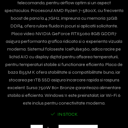
telecomanda, pentru airflow optim si un aspect
spectaculos. Procesorul AMD Ryzen 7-5800X, cu frecventa
boost de pana la 4.7GHz, impreuna cu memoria 32GB
DDR4, ofera rulare fluida in jocuri si aplicatii solicitante.
Placa video NVIDIA GeForce RTX5060 8GB GDDR7
asigura performanta grafica ridicata si o experienta vizuala
moderna. Sistemul foloseste IcePulse360, adica racire pe
lichid AIO cu display digital pentru afisarea temperaturii,
pentru temperaturi stabile si functionare eficienta. Placa de
baza B55M K ofera stabilitate si compatibilitate buna, iar
stocarea pe 1TB SSD asigura incarcare rapida si raspuns
excelent. Sursa 750W 80+ Bronze garanteaza alimentare
stabila si eficienta. Windows 11 este preinstalat, iar Wi-Fi 6
este inclus pentru conectivitate moderna.
IN STOCK