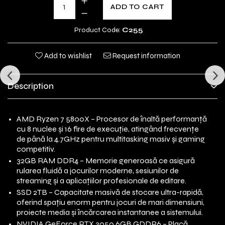
ADD TO CART
Product Code:
C255
Add to wishlist
Request information
Description
AMD Ryzen 7 5800X – Procesor de înaltă performanță
cu 8 nuclee și 16 fire de execuție, atingând frecvențe
de până la 4.7GHz pentru multitasking masiv și gaming
competitiv.
32GB RAM DDR4 – Memorie generoasă ce asigură
rularea fluidă a jocurilor moderne, sesiunilor de
streaming și a aplicațiilor profesionale de editare.
SSD 2TB – Capacitate masivă de stocare ultra-rapidă,
oferind spațiu enorm pentru jocuri de mari dimensiuni,
proiecte media și încărcarea instantanee a sistemului.
NVIDIA GeForce RTX 3050 6GB GDDR6 – Placă