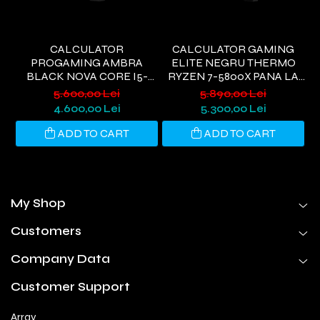
CALCULATOR
CALCULATOR GAMING
PROGAMING AMBRA
ELITE NEGRU THERMO
I
BLACK NOVA CORE I5-
RYZEN 7-5800X PANA LA
9400, 32GB DDR4, 1TB SSD,
4.7GHZ, 32GB DDR4, 1TB
6
5.600,00 Lei
5.890,00 Lei
RTX 3050 6GB, WIFI 6,
SSD, RTX5060 8GB GDDR7,
4.600,00 Lei
5.300,00 Lei
WINDOWS 11 HOME
WINDOWS 11, WI-FI 6
ADD TO CART
ADD TO CART
My Shop
Customers
Company Data
Customer Support
Array