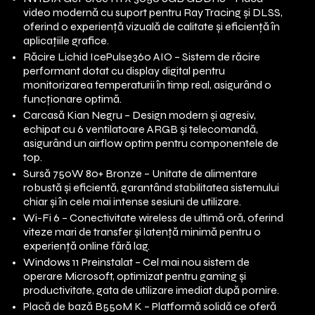
video modernă cu suport pentru Ray Tracing și DLSS,
oferind o experiență vizuală de calitate și eficiență în
aplicațiile grafice.
Răcire Lichid IcePulse360 AIO – Sistem de răcire
performant dotat cu display digital pentru
monitorizarea temperaturii în timp real, asigurând o
funcționare optimă.
Carcasă Kian Negru – Design modern și agresiv,
echipat cu 6 ventilatoare ARGB și telecomandă,
asigurând un airflow optim pentru componentele de
top.
Sursă 750W 80+ Bronze – Unitate de alimentare
robustă și eficientă, garantând stabilitatea sistemului
chiar și în cele mai intense sesiuni de utilizare.
Wi-Fi 6 – Conectivitate wireless de ultimă oră, oferind
viteze mari de transfer și latență minimă pentru o
experiență online fără lag.
Windows 11 Preinstalat – Cel mai nou sistem de
operare Microsoft, optimizat pentru gaming și
productivitate, gata de utilizare imediat după pornire.
Placă de bază B550M K – Platformă solidă ce oferă