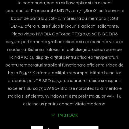
telecomanda, pentru airflow optim si un aspect
spectaculos. Procesorul AMD Ryzen 7-5800X, cu frecventa
boost de pana la 4.7GHz, impreuna cu memoria 32GB
DDR4, ofera rulare fluida in jocuri si aplicatii solicitante.
Placa video NVIDIA GeForce RTX3050 6GB GDDR6
asigura performanta grafica ridicata si o experienta vizuala
moderna. Sistemul foloseste IcePulse360, adica racire pe
lichid AIO cu display digital pentru afisarea temperaturii,
pentru temperaturi stabile si functionare eficienta. Placa de
baza B55M K ofera stabilitate si compatibilitate buna, iar
stocarea pe 2TB SSD asigura incarcare rapida si raspuns
excelent. Sursa 750W 80+ Bronze garanteaza alimentare
stabila si eficienta. Windows 11 este preinstalat, iar Wi-Fi 6
este inclus pentru conectivitate moderna.
IN STOCK