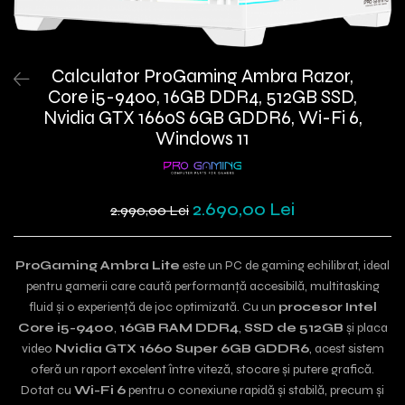
Calculator ProGaming Ambra Razor,
Core i5-9400, 16GB DDR4, 512GB SSD,
Nvidia GTX 1660S 6GB GDDR6, Wi-Fi 6,
Windows 11
2.690,00 Lei
2.990,00 Lei
ProGaming Ambra Lite
este un PC de gaming echilibrat, ideal
pentru gamerii care caută performanță accesibilă, multitasking
fluid și o experiență de joc optimizată. Cu un
procesor Intel
Core i5-9400
,
16GB RAM DDR4
,
SSD de 512GB
și placa
video
Nvidia GTX 1660 Super 6GB GDDR6
, acest sistem
oferă un raport excelent între viteză, stocare și putere grafică.
Dotat cu
Wi-Fi 6
pentru o conexiune rapidă și stabilă, precum și