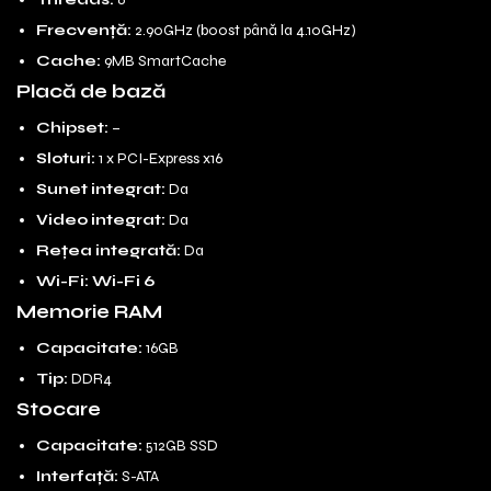
Frecvență:
2.90GHz (boost până la 4.10GHz)
Cache:
9MB SmartCache
Placă de bază
Chipset:
–
Sloturi:
1 x PCI-Express x16
Sunet integrat:
Da
Video integrat:
Da
Rețea integrată:
Da
Wi-Fi:
Wi-Fi 6
Memorie RAM
Capacitate:
16GB
Tip:
DDR4
Stocare
Capacitate:
512GB SSD
Interfață:
S-ATA