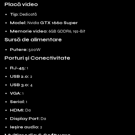
Placă video
Tip:
Dedicată
Model:
Nvidia
GTX 1660 Super
Memorie video:
6GB GDDR6, 192-Bit
Sursă de alimentare
Putere:
500W
Porturi și Conectivitate
RJ-45:
1
USB 2.0:
2
USB 3.0:
4
VGA:
1
Serial:
1
HDMI:
Da
Display Port:
Da
Ieșire audio:
2