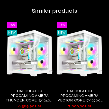
Similar products
-15%
-6%
NEW
NEW
CALCULATOR
CALCULATOR
PROGAMING AMBRA
PROGAMING AMBRA
THUNDER, CORE I5-12400,
VECTOR, CORE I7-12700,
32GB DDR4, 1TB SSD,
32GB DDR4, 2TB SSD,
6.389,90 Lei
7.000,00 Lei