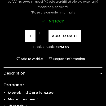
cu
Windows 11
, acest PC este pregătit să ofere o experiență
modernă și eficientă.
*Poza are caracter informativ
IN STOCK
ADD TO CART
Product Code:
103465
Add to wishlist
Request information
Description
Procesor
Model:
Intel
Core i5-9400
Număr nuclee:
6
Threads:
6