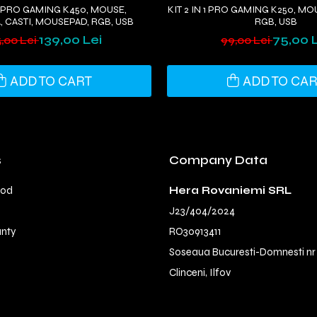
 1 PRO GAMING K450, MOUSE,
KIT 2 IN 1 PRO GAMING K250, MO
, CASTI, MOUSEPAD, RGB, USB
RGB, USB
139,00 Lei
75,00 
5,00 Lei
99,00 Lei
ADD TO CART
ADD TO CA
s
Company Data
hod
Hera Rovaniemi SRL
J23/404/2024
anty
RO30913411
Soseaua Bucuresti-Domnesti nr
Clinceni, Ilfov