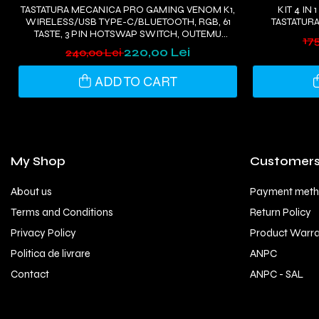
TASTATURA MECANICA PRO GAMING VENOM K1,
KIT 4 IN
WIRELESS/USB TYPE-C/BLUETOOTH, RGB, 61
TASTATURA
TASTE, 3 PIN HOTSWAP SWITCH, OUTEMU
17
BLACK
220,00 Lei
240,00 Lei
ADD TO CART
My Shop
Customer
About us
Payment met
Terms and Conditions
Return Policy
Privacy Policy
Product Warr
Politica de livrare
ANPC
Contact
ANPC - SAL