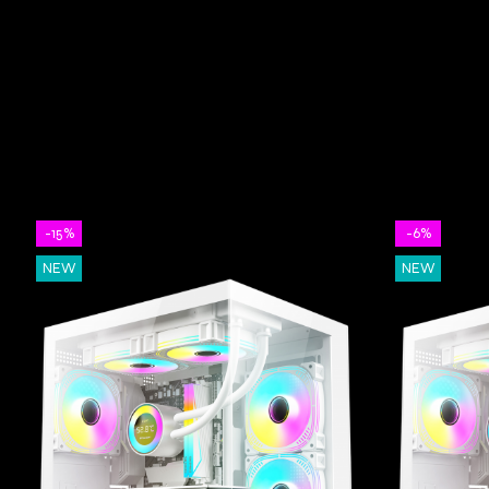
-15%
-6%
NEW
NEW