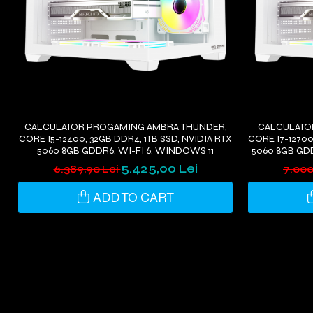
CALCULATOR PROGAMING AMBRA THUNDER,
CALCULATO
CORE I5-12400, 32GB DDR4, 1TB SSD, NVIDIA RTX
CORE I7-12700
5060 8GB GDDR6, WI-FI 6, WINDOWS 11
5060 8GB GDD
5.425,00 Lei
6.389,90 Lei
7.000
ADD TO CART