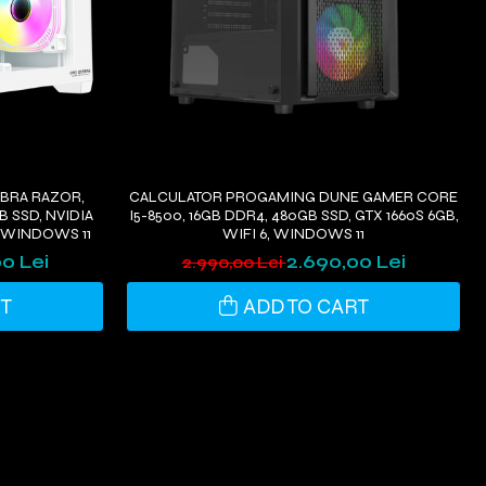
BRA RAZOR,
CALCULATOR PROGAMING DUNE GAMER CORE
B SSD, NVIDIA
I5-8500, 16GB DDR4, 480GB SSD, GTX 1660S 6GB,
, WINDOWS 11
WIFI 6, WINDOWS 11
0 Lei
2.690,00 Lei
2.990,00 Lei
RT
ADD TO CART