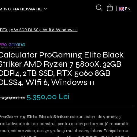
MING HARDWARE
EN
 RTX 5060 8GB DLSS4, WIfi 6, Windows 11
Calculator ProGaming Elite Black
Striker AMD Ryzen 7 5800X, 32GB
DDR4, 2TB SSD, RTX 5060 8GB
DLSS4, WIfi 6, Windows 11
5.350,00 Lei
.950,00 Lei
ProGaming Elite Black Striker
este un sistem de gaming și
roductivitate de top, construit pentru a oferi performanță maximă în
ocuri, editare video, design grafic și multitasking intens. Echipat cu un