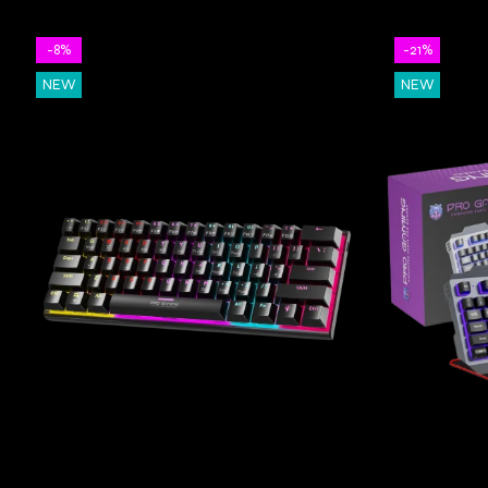
-8%
-21%
NEW
NEW