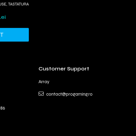
USE, TASTATURA
Lei
RT
Customer Support
Array
contact@progaming.ro
 86