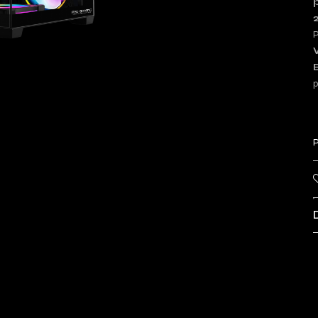
P
p
P