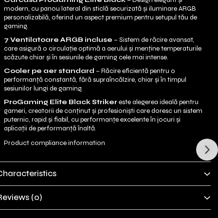
modern, cu panou lateral din sticlă securizată și iluminare ARGB
personalizabilă, oferind un aspect premium pentru setupul tău de
gaming.
7 Ventilatoare ARGB incluse
– Sistem de răcire avansat,
care asigură o circulație optimă a aerului și menține temperaturile
scăzute chiar și în sesiunile de gaming cele mai intense.
Cooler pe aer standard
– Răcire eficientă pentru o
performanță constantă, fără supraîncălzire, chiar și în timpul
sesiunilor lungi de gaming.
ProGaming Elite Black Striker
este alegerea ideală pentru
gameri, creatorii de conținut și profesioniști care doresc un sistem
puternic, rapid și fiabil, cu performanțe excelente în jocuri și
aplicații de performanță înaltă.
Product compliance information
Characteristics
Reviews
(0)