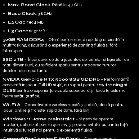
Max. Boost Clock
: Până la 4.7 GHz
Base Clock
: 3.8 GHz
L2 Cache
: 4 MB
L3 Cache
: 32 MB
32GB RAM DDR4
– Oferă performanță rapidă și eficientă în
multitasking, asigurând o experiență de gaming fluidă și fără
întreruperi.
SSD 2TB
– Încărcare rapidă a jocurilor, aplicațiilor și fișierelor de
mari dimensiuni, cu suficient spațiu pentru stocarea tuturor
datelor tale importante.
NVIDIA GeForce RTX 5060 8GB GDDR6
– Performanță
excelentă în jocuri Full HD și 4K, cu suport pentru
ray tracing
și
DLSS
pentru o experiență vizuală superioară și fluidă la cele mai
înalte setări grafice.
Wi-Fi 6
– Conectivitate wireless rapidă și stabilă, ideală pentru
jocuri online și transfer rapid de date, fără lag.
Windows 11 Home preinstalat
– Sistem de operare
modern, optimizat pentru gaming și productivitate, cu o interfață
intuitivă și funcții noi pentru o experiență fluidă.
Carcasă ProGaming Elite Black
– Design elegant și