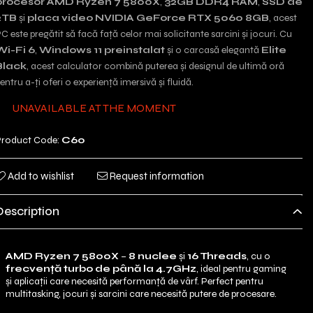
procesor AMD Ryzen 7 5800X
,
32GB DDR4 RAM
,
SSD de
2TB
și
placa video NVIDIA GeForce RTX 5060 8GB
, acest
C este pregătit să facă față celor mai solicitante sarcini și jocuri. Cu
Wi-Fi 6
,
Windows 11 preinstalat
și o carcasă elegantă
Elite
Black
, acest calculator combină puterea și designul de ultimă oră
entru a-ți oferi o experiență imersivă și fluidă.
UNAVAILABLE AT THE MOMENT
roduct Code:
C60
Add to wishlist
Request information
Description
AMD Ryzen 7 5800X
–
8 nuclee
și
16 Threads
, cu o
frecvență turbo de până la 4.7GHz
, ideal pentru gaming
și aplicații care necesită performanță de vârf. Perfect pentru
multitasking, jocuri și sarcini care necesită putere de procesare.