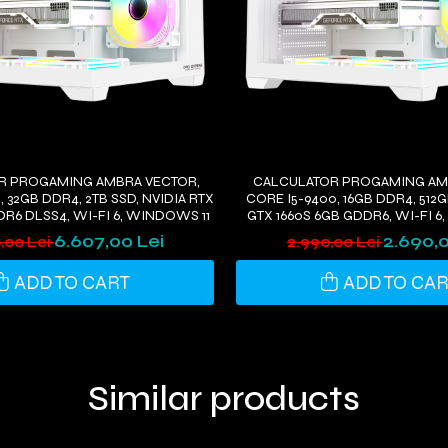
R PROGAMING AMBRA VECTOR,
CALCULATOR PROGAMING AM
, 32GB DDR4, 2TB SSD, NVIDIA RTX
CORE I5-9400, 16GB DDR4, 512G
R6 DLSS4, WI-FI 6, WINDOWS 11
GTX 1660S 6GB GDDR6, WI-FI 6
6.607,00 Lei
2.690,0
,00 Lei
2.990,00 Lei
ADD TO CART
ADD TO CA
Similar products