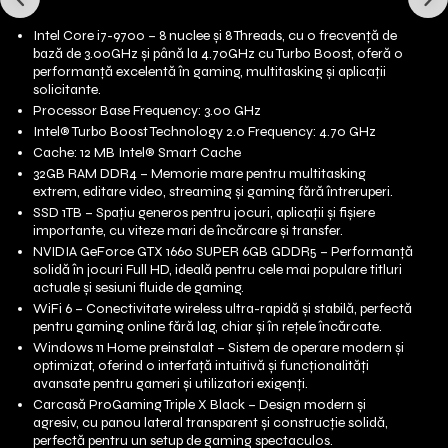
Intel Core i7-9700 – 8 nuclee și 8 Threads, cu o frecvență de
bază de 3.00GHz și până la 4.70GHz cu Turbo Boost, oferă o
performanță excelentă în gaming, multitasking și aplicații
solicitante.
Processor Base Frequency: 3.00 GHz
Intel® Turbo Boost Technology 2.0 Frequency: 4.70 GHz
Cache: 12 MB Intel® Smart Cache
32GB RAM DDR4 – Memorie mare pentru multitasking
extrem, editare video, streaming și gaming fără întreruperi.
SSD 1TB – Spațiu generos pentru jocuri, aplicații și fișiere
importante, cu viteze mari de încărcare și transfer.
NVIDIA GeForce GTX 1660 SUPER 6GB GDDR5 – Performanță
solidă în jocuri Full HD, ideală pentru cele mai populare titluri
actuale și sesiuni fluide de gaming.
WiFi 6 – Conectivitate wireless ultra-rapidă și stabilă, perfectă
pentru gaming online fără lag, chiar și în rețele încărcate.
Windows 11 Home preinstalat – Sistem de operare modern și
optimizat, oferind o interfață intuitivă și funcționalități
avansate pentru gameri și utilizatori exigenți.
Carcasă ProGaming Triple X Black – Design modern și
agresiv, cu panou lateral transparent și construcție solidă,
perfectă pentru un setup de gaming spectaculos.