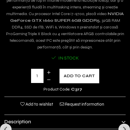
performanță de top în titlurile moderne la rezoluție 1080p, dar și o
experiență fluidă în multitasking intens, streaming și creație
multimedia. Cu procesor Intel Core i7-9700, placă video
NVIDIA
GeForce GTX 1660 SUPER 6GB GDDR5
, 32GB RAM
DDR4, SSD de 1TB, WiFi 6, Windows 11 preinstalat și carcasă
ProGaming Triple X Black cu 4 ventilatoare ARGB controlabile prin
telecomandă, acest PC este pregătit să impresioneze atât prin
performanță, cât și prin design.
IN STOCK
ADD TO CART
Product Code:
C317
Add to wishlist
Request information
Description