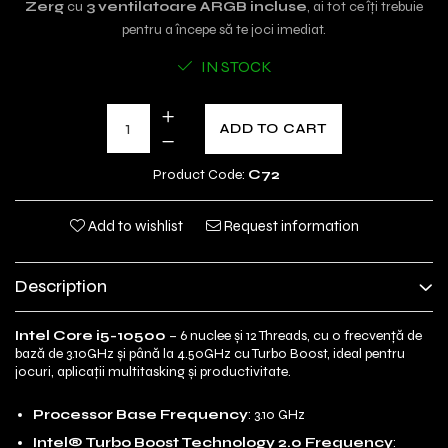
Zerg
cu
3 ventilatoare ARGB incluse
, ai tot ce îți trebuie
pentru a începe să te joci imediat.
IN STOCK
ADD TO CART
Product Code:
C72
Add to wishlist
Request information
Description
Intel Core i5-10500
– 6 nuclee și 12 Threads, cu o frecvență de
bază de 3.10GHz și până la 4.50GHz cu Turbo Boost, ideal pentru
jocuri, aplicații multitasking și productivitate.
Processor Base Frequency
: 3.10 GHz
Intel® Turbo Boost Technology 2.0 Frequency
: