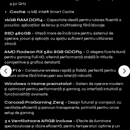
4.50 GHz
Cache
: 12 MB Intel® Smart Cache
16GB RAM DDR4
– Capacitate ideală pentru rularea fluentă a
jocurilor, aplicațiilor de birou și multitasking fără blocaje.
SSD 480GB
– Viteză mare de încărcare pentru sistemul de
operare, jocuri și aplicații, cu spațiu suficient pentru utilizarea
zilnică.
AMD Radeon RX 580 8GB GDDR5
– O alegere foarte bună
pentru gaming Full HD, oferind performanță stabilă în titlurile
competitive și grafica detaliată.
Wi-Fi 6
– Conexiune wireless rapidă și fiabilă, perfectă pentru
sesiuni online fără întreruperi sau latență ridicată.
Windows 11 Home preinstalat
– Sistem de operare modern
și optimizat pentru performanță și gaming, cu interfață intuitivă și
funcționalități avansate.
Carcasă ProGaming Zerg
– Design futurist și compact, cu
ventilație eficientă și panouri transparente, potrivită pentru orice
setup de gaming.
3 x Ventilatoare ARGB incluse
– Efecte de iluminare
spectaculoase și răcire eficientă, pentru temperaturi optime și un