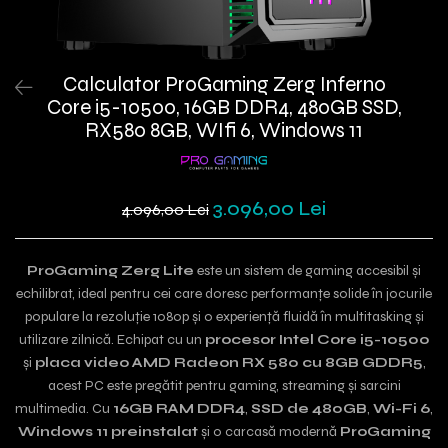
Calculator ProGaming Zerg Inferno
Core i5-10500, 16GB DDR4, 480GB SSD,
RX580 8GB, WIfi 6, Windows 11
3.096,00 Lei
4.096,00 Lei
ProGaming Zerg Lite
este un sistem de gaming accesibil și
echilibrat, ideal pentru cei care doresc performanțe solide în jocurile
populare la rezoluție 1080p și o experiență fluidă în multitasking și
utilizare zilnică. Echipat cu un
procesor Intel Core i5-10500
și
placa video AMD Radeon RX 580 cu 8GB GDDR5
,
acest PC este pregătit pentru gaming, streaming și sarcini
multimedia. Cu
16GB RAM DDR4
,
SSD de 480GB
,
Wi-Fi 6
,
Windows 11 preinstalat
și o carcasă modernă
ProGaming