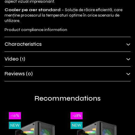
aspect vizual impresionant.
Cooler pe aer standard
– Soluție de răcire eficientă, care
menține procesorul la temperaturi optime în orice scenariu de
utilizare.
Product compliance information
Characteristics
Video
(1)
Reviews
(0)
Recommendations
-10%
-28%
NEW
NEW