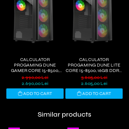
CALCULATOR
CALCULATOR
PROGAMING DUNE
PROGAMING DUNE LITE
P
GAMER CORE I5-8500,
CORE I5-8500, 16GB DDR4,
L
16GB DDR4, 480GB SSD,
480GB SSD, RX580 8GB,
2.990,00 Lei
3.605,00 Lei
GTX 1660S 6GB, WIFI 6,
WIFI 6, WINDOWS 11
8
2.690,00 Lei
2.605,00 Lei
WINDOWS 11
ADD TO CART
ADD TO CART
Similar products