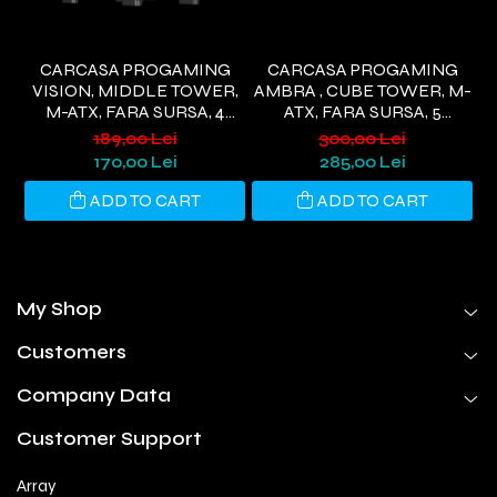
CARCASA PROGAMING
CARCASA PROGAMING
VISION, MIDDLE TOWER,
AMBRA , CUBE TOWER, M-
M-ATX, FARA SURSA, 4
ATX, FARA SURSA, 5
VENTILATOARE RGB,
VENTILATOARE ARGB,
189,00 Lei
300,00 Lei
NEGRU
NEGRU
D
170,00 Lei
285,00 Lei
ADD TO CART
ADD TO CART
My Shop
Customers
Company Data
Customer Support
Array