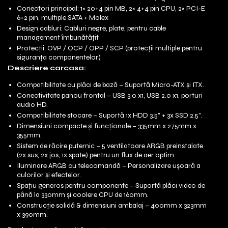
Conectori principal: 1× 20+4 pin MB, 2× 4+4 pin CPU, 2× PCI-E
6+2 pin, multiple SATA + Molex
Design cabluri: Cabluri negre, plate, pentru cable
management îmbunătățit
Protecții: OVP / OCP / OPP / SCP (protecții multiple pentru
siguranța componentelor)
Descriere carcasa:
Compatibilitate cu plăci de bază – Suportă Micro-ATX și ITX.
Conectivitate panou frontal – USB 3.0 x1, USB 2.0 x1, porturi
audio HD.
Compatibilitate stocare – Suportă 1x HDD 3.5” + 3x SSD 2.5”.
Dimensiuni compacte și funcționale – 335mm x 275mm x
355mm.
Sistem de răcire puternic – 5 ventilatoare ARGB preinstalate
(2x sus, 2x jos, 1x spate) pentru un flux de aer optim.
Iluminare ARGB cu telecomandă – Personalizare ușoară a
culorilor și efectelor.
Spațiu generos pentru componente – Suportă plăci video de
până la 330mm și coolere CPU de 160mm.
Construcție solidă & dimensiuni ambalaj – 400mm x 323mm
x 390mm.