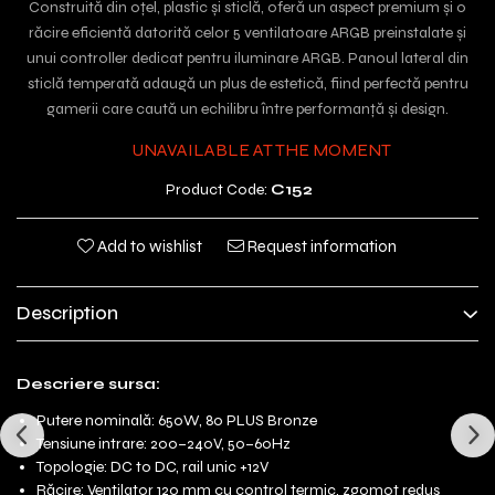
Construită din oțel, plastic și sticlă, oferă un aspect premium și o
răcire eficientă datorită celor 5 ventilatoare ARGB preinstalate și
unui controller dedicat pentru iluminare ARGB. Panoul lateral din
sticlă temperată adaugă un plus de estetică, fiind perfectă pentru
gamerii care caută un echilibru între performanță și design.
UNAVAILABLE AT THE MOMENT
Product Code:
C152
Add to wishlist
Request information
Description
Descriere sursa:
Putere nominală: 650W, 80 PLUS Bronze
Tensiune intrare: 200–240V, 50–60Hz
Topologie: DC to DC, rail unic +12V
Răcire: Ventilator 120 mm cu control termic, zgomot redus