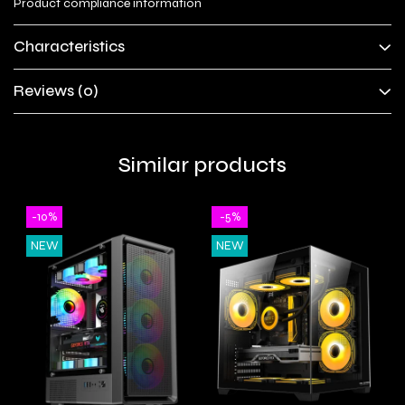
Product compliance information
Characteristics
Reviews
(0)
Similar products
-10%
-5%
NEW
NEW