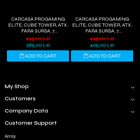
CARCASA PROGAMING
CARCASA PROGAMING
ELITE, CUBE TOWER, ATX,
ELITE, CUBE TOWER, ATX,
FARA SURSA, 7
FARA SURSA, 7
VENTILATOARE ARGB,
VENTILATOARE ARGB, ALB
425,00 Lei
445,00 Lei
NEGRU
385,00 Lei
405,00 Lei
ADD TO CART
ADD TO CART
My Shop
Customers
Company Data
Customer Support
Array