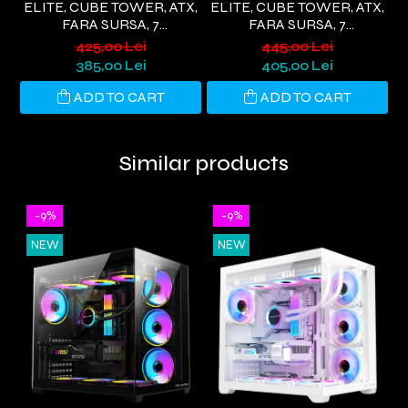
ELITE, CUBE TOWER, ATX,
ELITE, CUBE TOWER, ATX,
FARA SURSA, 7
FARA SURSA, 7
VENTILATOARE ARGB,
VENTILATOARE ARGB, ALB
425,00 Lei
445,00 Lei
NEGRU
385,00 Lei
405,00 Lei
ADD TO CART
ADD TO CART
Similar products
-9%
-9%
NEW
NEW