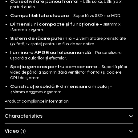
Conectivitate panou frontal
– USB 1.0 x2, USB 3.0 x1,
porturi audio.
Compatibilitate stocare
– Suportă 2x SSD + 1x HDD.
Dimensiuni compacte și funcționale
– 355mm x
180mm x 425mm.
Sistem de răcire puternic
– 4 ventilatoare preinstalate
(3x față, 1x spate) pentru un flux de aer optim.
Iluminare ARGB cu telecomandă
– Personalizare
ușoară a culorilor și efectelor.
Spațiu generos pentru componente
– Suportă plăci
video de până la 320mm (fără ventilator frontal) și coolere
CPU de 150mm.
Construcție solidă & dimensiuni ambalaj
–
468mm x 233mm x 390mm.
Product compliance information
Characteristics
Video
(1)