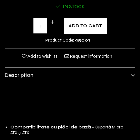
IN STOCK
ADD TO CART
Product Code:
95001
Add to wishlist
Request information
Description
Caracteristici
principale:
Compatibilitate cu plăci de bază
– Suportă Micro
ATX și ATX.