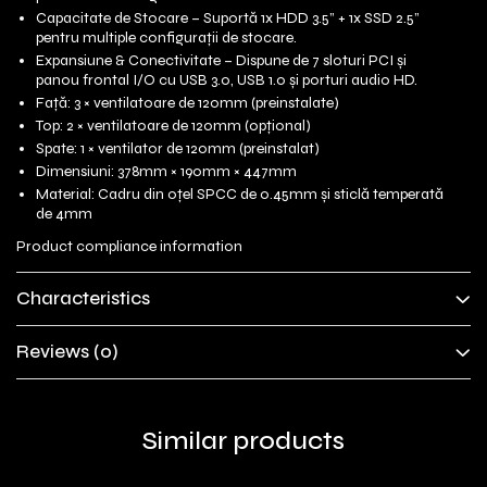
Capacitate de Stocare – Suportă 1x HDD 3.5” + 1x SSD 2.5”
pentru multiple configurații de stocare.
Expansiune & Conectivitate – Dispune de 7 sloturi PCI și
panou frontal I/O cu USB 3.0, USB 1.0 și porturi audio HD.
Față: 3 × ventilatoare de 120mm (preinstalate)
Top: 2 × ventilatoare de 120mm (opțional)
Spate: 1 × ventilator de 120mm (preinstalat)
Dimensiuni: 378mm × 190mm × 447mm
Material: Cadru din oțel SPCC de 0.45mm și sticlă temperată
de 4mm
Product compliance information
Characteristics
Reviews
(0)
Similar products