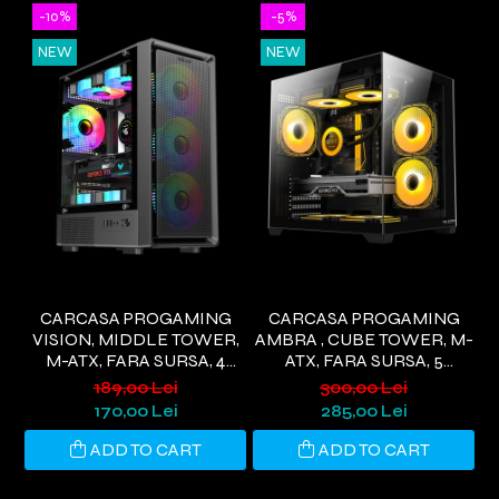
-10%
-5%
NEW
NEW
CARCASA PROGAMING
CARCASA PROGAMING
VISION, MIDDLE TOWER,
AMBRA , CUBE TOWER, M-
M-ATX, FARA SURSA, 4
ATX, FARA SURSA, 5
M
VENTILATOARE RGB,
VENTILATOARE ARGB,
189,00 Lei
300,00 Lei
NEGRU
NEGRU
170,00 Lei
285,00 Lei
ADD TO CART
ADD TO CART