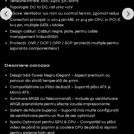
Tensiune intrare: 200–240V, 50–60Hz
Topologie: DC to DC, rail unic +12V
Răcire: Ventilator 120 mm cu control termic, zgomot redus
Conectori principal: 1× 20+4 pin MB, 2× 4+4 pin CPU, 2× PCI-E
6+2 pin, multiple SATA + Molex
Design cabluri: Cabluri negre, plate, pentru cable
management îmbunătățit
Protecții: OVP / OCP / OPP / SCP (protecții multiple pentru
siguranța componentelor)
Descriere carcasa:
Design Mid-Tower Negru Elegant – Aspect premium cu
panouri din sticlă temperată de 4mm.
Compatibilitate cu Plăci de Bază – Suportă plăci ATX și
Micro-ATX.
Iluminare ARGB cu Telecomandă – Include 4x ventilatoare
ARGB preinstalate pentru efecte vizuale impresionante.
Sistem de Răcire Superior – Suportă mai multe configurații
de ventilatoare pentru un flux de aer optimizat.
Spațiu Optimizat pentru GPU & CPU – Compatibil cu plăci
video de până la 305mm și coolere CPU de până la 165mm
pentru sisteme high-end.