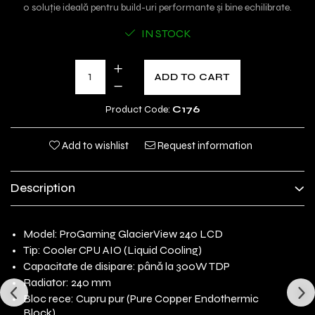
o soluție ideală pentru build-uri performante și bine echilibrate.
IN STOCK
ADD TO CART
Product Code:
C176
Add to wishlist
Request information
Description
Model: ProGaming GlacierView 240 LCD
Tip: Cooler CPU AIO (Liquid Cooling)
Capacitate de disipare: până la 300W TDP
Radiator: 240 mm
Bloc rece: Cupru pur (Pure Copper Endothermic
Block)