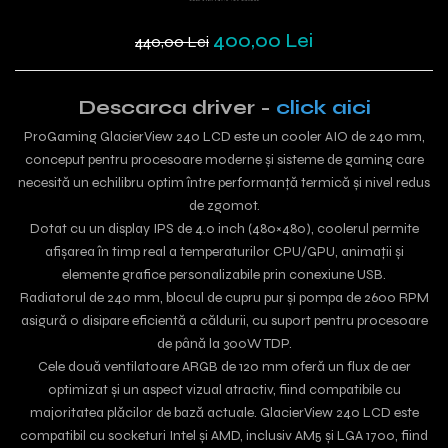
400,00 Lei
440,00 Lei
Descarca driver -
click aici
ProGaming GlacierView 240 LCD este un cooler AIO de 240 mm,
conceput pentru procesoare moderne și sisteme de gaming care
necesită un echilibru optim între performanță termică și nivel redus
de zgomot.
Dotat cu un display IPS de 4.0 inch (480×480), coolerul permite
afișarea în timp real a temperaturilor CPU/GPU, animații și
elemente grafice personalizabile prin conexiune USB.
Radiatorul de 240 mm, blocul de cupru pur și pompa de 2600 RPM
asigură o disipare eficientă a căldurii, cu suport pentru procesoare
de până la 300W TDP.
Cele două ventilatoare ARGB de 120 mm oferă un flux de aer
optimizat și un aspect vizual atractiv, fiind compatibile cu
majoritatea plăcilor de bază actuale. GlacierView 240 LCD este
compatibil cu socketuri Intel și AMD, inclusiv AM5 și LGA 1700, fiind