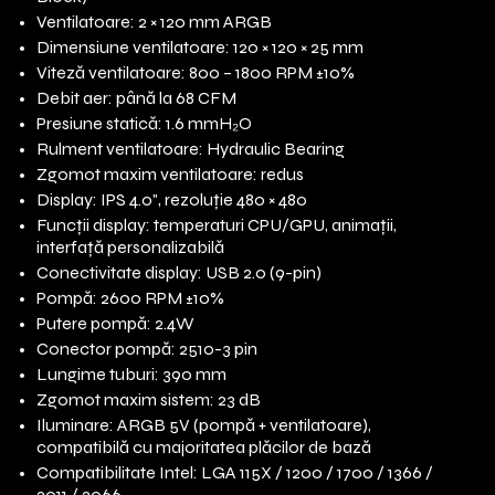
Ventilatoare: 2 × 120 mm ARGB
Dimensiune ventilatoare: 120 × 120 × 25 mm
Viteză ventilatoare: 800 – 1800 RPM ±10%
Debit aer: până la 68 CFM
Presiune statică: 1.6 mmH₂O
Rulment ventilatoare: Hydraulic Bearing
Zgomot maxim ventilatoare: redus
Display: IPS 4.0", rezoluție 480 × 480
Funcții display: temperaturi CPU/GPU, animații,
interfață personalizabilă
Conectivitate display: USB 2.0 (9-pin)
Pompă: 2600 RPM ±10%
Putere pompă: 2.4W
Conector pompă: 2510-3 pin
Lungime tuburi: 390 mm
Zgomot maxim sistem: 23 dB
Iluminare: ARGB 5V (pompă + ventilatoare),
compatibilă cu majoritatea plăcilor de bază
Compatibilitate Intel: LGA 115X / 1200 / 1700 / 1366 /
2011 / 2066