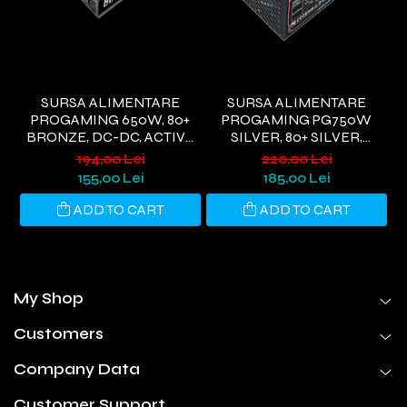
SURSA ALIMENTARE
SURSA ALIMENTARE
PROGAMING 650W, 80+
PROGAMING PG750W
BRONZE, DC-DC, ACTIVE
SILVER, 80+ SILVER,
G
PFC,NEGRU
ACTIVE PFC, ULTRA QUIET,
WI
194,00 Lei
220,00 Lei
NEGRU
155,00 Lei
185,00 Lei
ADD TO CART
ADD TO CART
My Shop
Customers
Company Data
Customer Support