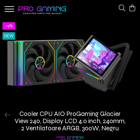
Gaming Peripherals
PC Gaming Hardware
-9%
Cooling Fans
CPU Coolers
NEW
Keyboards
Network Adapters
Power Supplies
Cooler CPU AIO ProGaming Glacier
View 240, Display LCD 4.0 inch, 240mm,
2 Ventilatoare ARGB, 300W, Negru