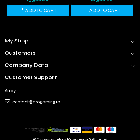
ADD TO CART
ADD TO CART
My Shop
Customers
Company Data
Customer Support
Array
contact@progaming.ro
©Copyright Hera Rovaniemi SRL 2026