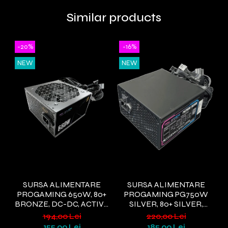
Similar products
-20%
-16%
NEW
NEW
SURSA ALIMENTARE
SURSA ALIMENTARE
PROGAMING 650W, 80+
PROGAMING PG750W
BRONZE, DC-DC, ACTIVE
SILVER, 80+ SILVER,
G
PFC,NEGRU
ACTIVE PFC, ULTRA QUIET,
WI
194,00 Lei
220,00 Lei
NEGRU
155,00 Lei
185,00 Lei