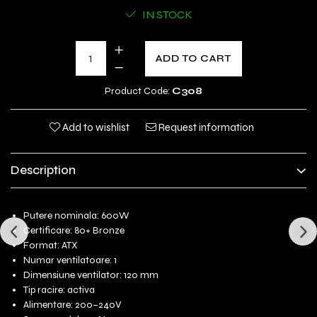
IN STOCK
ADD TO CART
Product Code:
C308
Add to wishlist
Request information
Description
Putere nominala: 600W
Certificare: 80+ Bronze
Format: ATX
Numar ventilatoare: 1
Dimensiune ventilator: 120 mm
Tip racire: activa
Alimentare: 200–240V