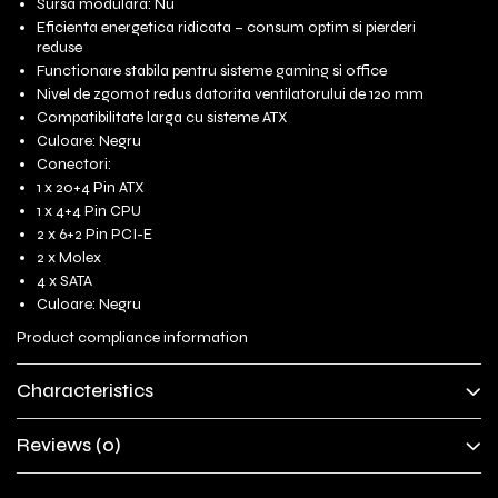
Sursa modulara: Nu
Eficienta energetica ridicata – consum optim si pierderi
reduse
Functionare stabila pentru sisteme gaming si office
Nivel de zgomot redus datorita ventilatorului de 120 mm
Compatibilitate larga cu sisteme ATX
Culoare: Negru
Conectori:
1 x 20+4 Pin ATX
1 x 4+4 Pin CPU
2 x 6+2 Pin PCI-E
2 x Molex
4 x SATA
Culoare: Negru
Product compliance information
Characteristics
Reviews
(0)