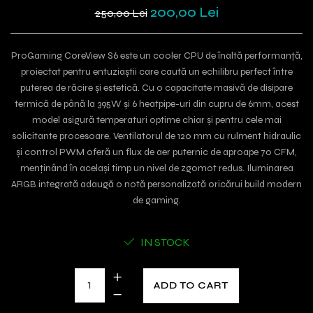
200,00 Lei
250,00 Lei
ProGaming CoreView S6 este un cooler CPU de înaltă performanță,
proiectat pentru entuziaștii care caută un echilibru perfect între
puterea de răcire și estetică. Cu o capacitate masivă de disipare
termică de până la 395W și 6 heatpipe-uri din cupru de 6mm, acest
model asigură temperaturi optime chiar și pentru cele mai
solicitante procesoare. Ventilatorul de 120 mm cu rulment hidraulic
și control PWM oferă un flux de aer puternic de aproape 70 CFM,
menținând în același timp un nivel de zgomot redus. Iluminarea
ARGB integrată adaugă o notă personalizată oricărui build modern
de gaming.
IN STOCK
ADD TO CART