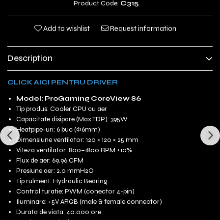
Product Code:
C315
Add to wishlist
Request information
Description
CLICK AICI PENTRU DRIVER
Model: ProGaming CoreView S6
Tip produs: Cooler CPU cu aer
Capacitate disipare (Max TDP): 395W
Heatpipe-uri: 6 buc (Φ6mm)
Dimensiune ventilator: 120 × 120 × 25 mm
Viteza ventilator: 800–1800 RPM ±10%
Flux de aer: 69.96 CFM
Presiune aer: 2.0 mmH2O
Tip rulment: Hydraulic Bearing
Control turatie: PWM (conector 4-pin)
Iluminare: +5V ARGB (male & female connector)
Durata de viata: 40.000 ore