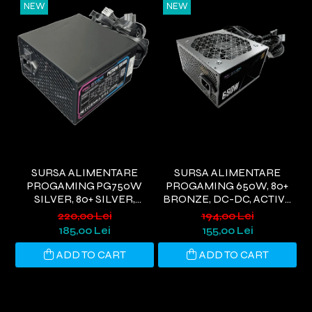
NEW
NEW
SURSA ALIMENTARE
SURSA ALIMENTARE
PROGAMING PG750W
PROGAMING 650W, 80+
SILVER, 80+ SILVER,
BRONZE, DC-DC, ACTIVE
G
ACTIVE PFC, ULTRA QUIET,
PFC,NEGRU
WI
220,00 Lei
194,00 Lei
NEGRU
185,00 Lei
155,00 Lei
ADD TO CART
ADD TO CART