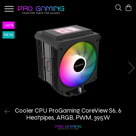
Gaming Peripherals
PC Gaming Hardware
-20%
Cooling Fans
CPU Coolers
NEW
Keyboards
Network Adapters
Power Supplies
Cooler CPU ProGaming CoreView S6, 6
Heatpipes, ARGB, PWM, 395W