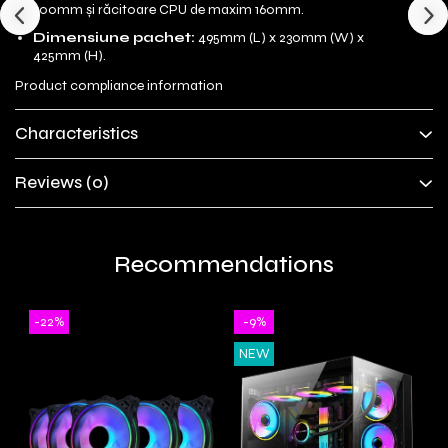
300mm și răcitoare CPU de maxim 160mm.
Dimensiune pachet:
495mm (L) x 230mm (W) x
425mm (H).
Product compliance information
Characteristics
Reviews
(0)
Recommendations
-22%
-9%
NEW