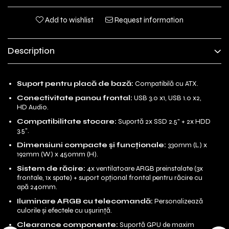
Add to wishlist
Request information
Description
Suport pentru placă de bază:
Compatibilă cu ATX.
Conectivitate panou frontal:
USB 3.0 x1, USB 1.0 x2,
HD Audio.
Compatibilitate stocare:
Suportă 2x SSD 2.5" + 2x HDD
3.5".
Dimensiuni compacte și funcționale:
330mm (L) x
192mm (W) x 450mm (H).
Sistem de răcire:
4x ventilatoare ARGB preinstalate (3x
frontale, 1x spate) + suport opțional frontal pentru răcire cu
apă 240mm.
Iluminare ARGB cu telecomandă:
Personalizează
culorile și efectele cu ușurință.
Clearance componente:
Suportă GPU de maxim