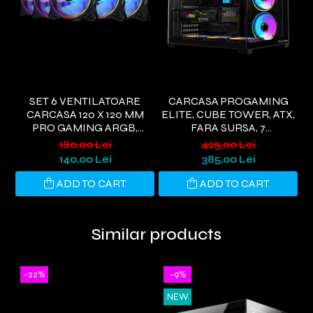
SET 6 VENTILATOARE
CARCASA PROGAMING
CARCASA 120 X 120 MM
ELITE, CUBE TOWER, ATX,
E
PRO GAMING ARGB,
FARA SURSA, 7
CONTROLLER PWM,
VENTILATOARE ARGB,
V
180,00 Lei
425,00 Lei
TELECOMANDA
NEGRU
140,00 Lei
385,00 Lei
ADD TO CART
ADD TO CART
Similar products
-22%
-9%
NEW