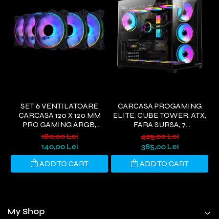
SET 6 VENTILATOARE
CARCASA PROGAMING
CARCASA 120 X 120 MM
ELITE, CUBE TOWER, ATX,
E
PRO GAMING ARGB,
FARA SURSA, 7
CONTROLLER PWM,
VENTILATOARE ARGB,
V
180,00 Lei
425,00 Lei
TELECOMANDA
NEGRU
140,00 Lei
385,00 Lei
ADD TO CART
ADD TO CART
My Shop