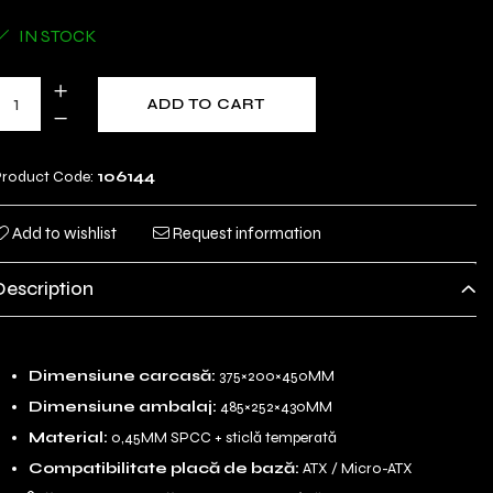
IN STOCK
ADD TO CART
roduct Code:
106144
Add to wishlist
Request information
Description
Dimensiune carcasă:
375×200×450MM
Dimensiune ambalaj:
485×252×430MM
Material:
0,45MM SPCC + sticlă temperată
Compatibilitate placă de bază:
ATX / Micro-ATX