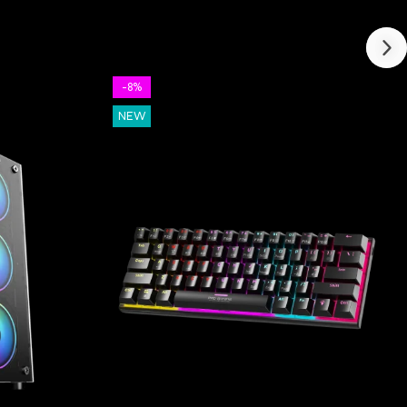
-8%
NEW