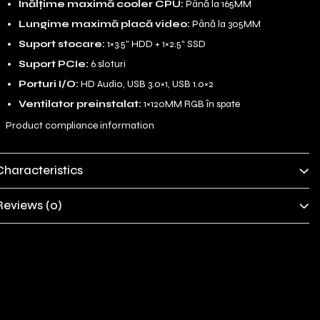
Înălțime maximă cooler CPU:
Până la 165MM
Lungime maximă placă video:
Până la 305MM
Suport stocare:
1×3.5" HDD + 1×2.5" SSD
Suport PCIe:
6 sloturi
Porturi I/O:
HD Audio, USB 3.0×1, USB 1.0×2
Ventilator preinstalat:
1×120MM RGB în spate
Product compliance information
Characteristics
Reviews
(0)