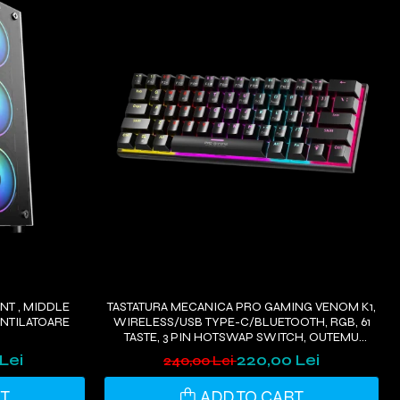
T , MIDDLE
TASTATURA MECANICA PRO GAMING VENOM K1,
ENTILATOARE
WIRELESS/USB TYPE-C/BLUETOOTH, RGB, 61
TASTE, 3 PIN HOTSWAP SWITCH, OUTEMU
BLACK
Lei
220,00 Lei
240,00 Lei
RT
ADD TO CART