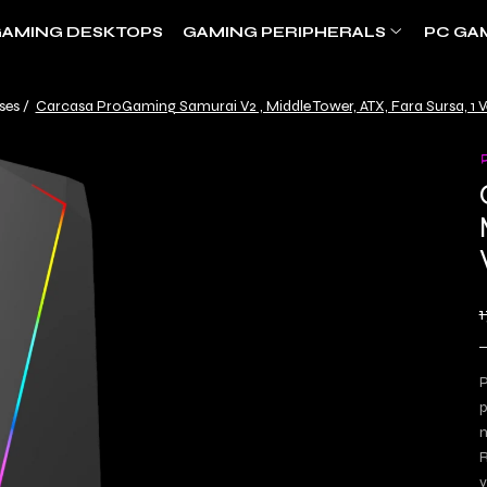
AMING DESKTOPS
GAMING PERIPHERALS
PC GA
ses /
Carcasa ProGaming Samurai V2 , Middle Tower, ATX, Fara Sursa, 1 V
1
P
p
n
R
v