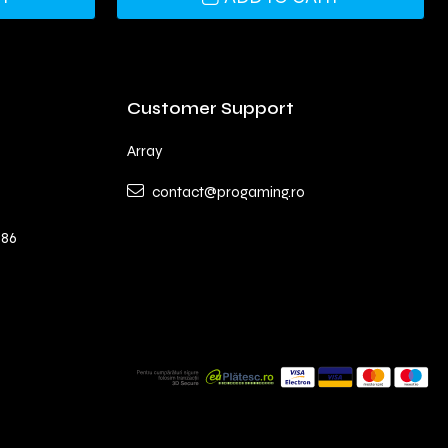
Customer Support
Array
contact@progaming.ro
 86