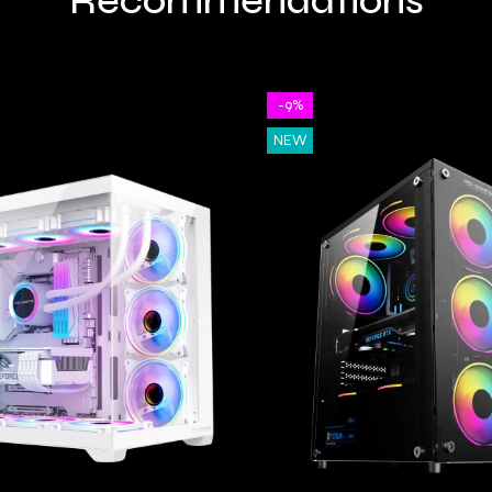
Recommendations
-9%
NEW