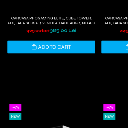
CARCASA PROGAMING ELITE, CUBE TOWER,
CARCASA PR
ATX, FARA SURSA, 7 VENTILATOARE ARGB, NEGRU
ATX, FARA S
385,00 Lei
425,00 Lei
445
ADD TO CART
-9%
-9%
NEW
NEW