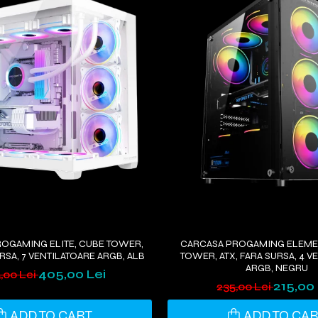
OGAMING ELITE, CUBE TOWER,
CARCASA PROGAMING ELEMEN
URSA, 7 VENTILATOARE ARGB, ALB
TOWER, ATX, FARA SURSA, 4 V
ARGB, NEGRU
405,00 Lei
,00 Lei
215,00 
235,00 Lei
ADD TO CART
ADD TO CA