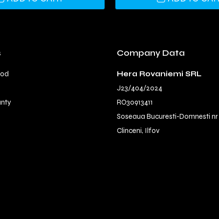
s
Company Data
hod
Hera Rovaniemi SRL
J23/404/2024
anty
RO30913411
Soseaua Bucuresti-Domnesti nr
Clinceni, Ilfov