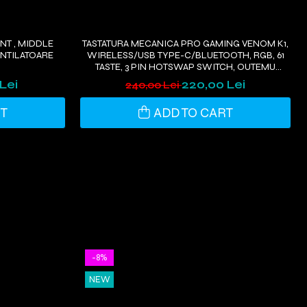
T , MIDDLE
TASTATURA MECANICA PRO GAMING VENOM K1,
ENTILATOARE
WIRELESS/USB TYPE-C/BLUETOOTH, RGB, 61
TASTE, 3 PIN HOTSWAP SWITCH, OUTEMU
BLACK
Lei
220,00 Lei
240,00 Lei
RT
ADD TO CART
-8%
NEW