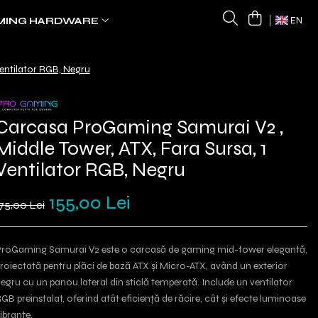
MING HARDWARE
EN
entilator RGB, Negru
Carcasa ProGaming Samurai V2 ,
Middle Tower, ATX, Fara Sursa, 1
Ventilator RGB, Negru
155,00 Lei
75,00 Lei
roGaming Samurai V2 este o carcasă de gaming mid-tower elegantă,
roiectată pentru plăci de bază ATX și Micro-ATX, având un exterior
egru cu un panou lateral din sticlă temperată. Include un ventilator
GB preinstalat, oferind atât eficiență de răcire, cât și efecte luminoase
ibrante.