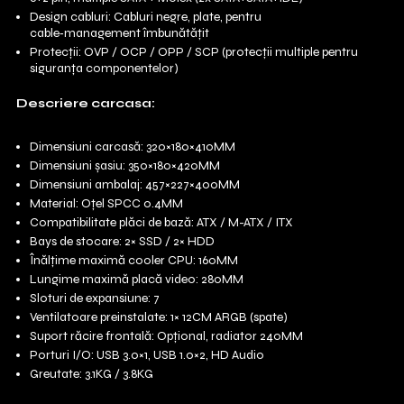
Design cabluri: Cabluri negre, plate, pentru
cable‑management îmbunătățit
Protecții: OVP / OCP / OPP / SCP (protecții multiple pentru
siguranța componentelor)
Descriere carcasa:
Dimensiuni carcasă: 320×180×410MM
Dimensiuni șasiu: 350×180×420MM
Dimensiuni ambalaj: 457×227×400MM
Material: Oțel SPCC 0.4MM
Compatibilitate plăci de bază: ATX / M-ATX / ITX
Bays de stocare: 2× SSD / 2× HDD
Înălțime maximă cooler CPU: 160MM
Lungime maximă placă video: 280MM
Sloturi de expansiune: 7
Ventilatoare preinstalate: 1× 12CM ARGB (spate)
Suport răcire frontală: Opțional, radiator 240MM
Porturi I/O: USB 3.0×1, USB 1.0×2, HD Audio
Greutate: 3.1KG / 3.8KG