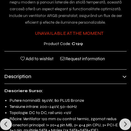
negru modern și panouri laterale din sticlă temperată, această
carcasă oferă un aspect elegant și funcționalitate optimizată.
Include un ventilator ARGB preinstalat, asigurând un flux de aer
eficient și efecte de iluminare personalizabile.
UNAVAILABLE AT THE MOMENT
Product Code:
C129
Add to wishlist
Request information
Description
Descriere Sursa:
Putere nominală: 650W, 80 PLUS Bronze
Tensiune intrare: 200–240V, 50–60Hz
Topologie: DC to DC, rail unic +12V
Răcire: Ventilator 120 mm cu control termic, zgomot redus
Conectori principal: 1× 20+4 pin MB, 2× 4+4 pin CPU, 2× PCI-E
6+2 pin, multiple SATA + Molex (2x SATA+SATA+IDE)