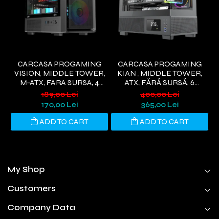
CARCASA PROGAMING
CARCASA PROGAMING
VISION, MIDDLE TOWER,
KIAN , MIDDLE TOWER,
M-ATX, FARA SURSA, 4
ATX, FĂRĂ SURSĂ, 6
M
VENTILATOARE RGB,
VENTILATOARE ARGB,
189,00 Lei
400,00 Lei
NEGRU
DISPLAY DIGITAL, NEGRU
170,00 Lei
365,00 Lei
ADD TO CART
ADD TO CART
My Shop
Customers
Company Data